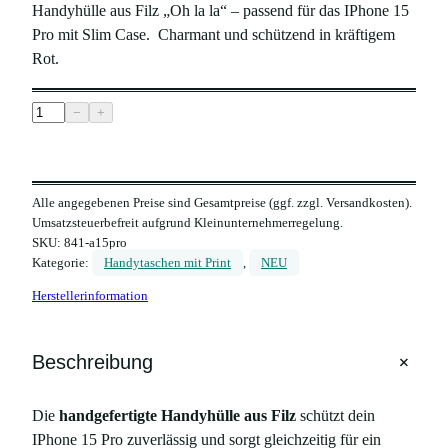
Handyhülle aus Filz „Oh la la“ – passend für das IPhone 15
Pro mit Slim Case. Charmant und schützend in kräftigem
Rot.
H
−
+
a
n
d
Alle angegebenen Preise sind Gesamtpreise (ggf. zzgl. Versandkosten).
y
Umsatzsteuerbefreit aufgrund Kleinunternehmerregelung.
h
SKU:
841-a15pro
ü
Kategorie:
Handytaschen mit Print
, 
NEU
l
Herstellerinformation
l
e
a
+
Beschreibung
u
s
Die
handgefertigte Handyhülle aus Filz
schützt dein
F
IPhone 15 Pro zuverlässig und sorgt gleichzeitig für ein
i