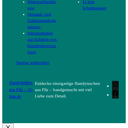
Widerrufsbelehr
11-lein
ung
Schnittmuster
Versand- und
Zahlungsinform
ationen
Informationen
zur Echtheit von
Kundenbewertu
ngen
Vertrag widerrufen
Handyhüllen
Entdecke einzigartige Handytaschen
Inst
aus Filz – 11-
aus Filz – handgemacht mit viel
Face
lein.de
Liebe zum Detail.