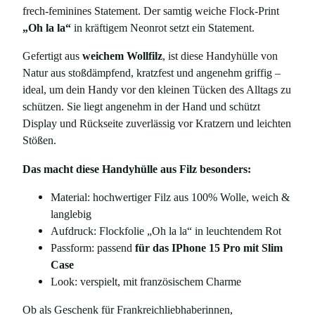
frech-feminines Statement. Der samtig weiche Flock-Print
l
„Oh la la“
in kräftigem Neonrot setzt ein Statement.
z
m
Gefertigt aus
weichem Wollfilz
, ist diese Handyhülle von
i
Natur aus stoßdämpfend, kratzfest und angenehm griffig –
t
ideal, um dein Handy vor den kleinen Tücken des Alltags zu
P
schützen. Sie liegt angenehm in der Hand und schützt
r
Display und Rückseite zuverlässig vor Kratzern und leichten
i
Stößen.
n
t
Das macht diese Handyhülle aus Filz besonders:
„
Material: hochwertiger Filz aus 100% Wolle, weich &
O
langlebig
h
Aufdruck: Flockfolie „Oh la la“ in leuchtendem Rot
l
Passform: passend
für das IPhone 15 Pro mit Slim
a
Case
l
Look: verspielt, mit französischem Charme
a
"
Ob als Geschenk für Frankreichliebhaberinnen,