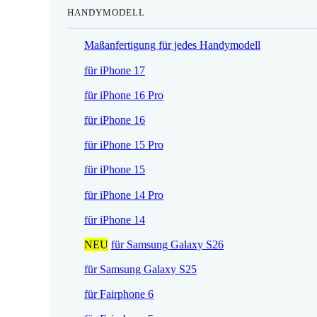
HANDYMODELL
r
h
e
e
Maßanfertigung für jedes Handymodell
i
r
s
P
für iPhone 17
i
r
für iPhone 16 Pro
s
e
t
i
für iPhone 16
:
s
für iPhone 15 Pro
1
w
7
a
für iPhone 15
,
r
für iPhone 14 Pro
5
:
2
2
für iPhone 14
1
NEU
für Samsung Galaxy S26
€
,
.
9
für Samsung Galaxy S25
0
für Fairphone 6