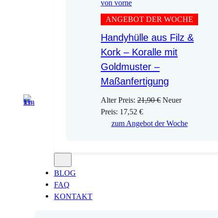
ANGEBOT DER WOCHE
Handyhülle aus Filz &
Kork – Koralle mit
Goldmuster –
Maßanfertigung
U
Alter Preis:
21,90
€
Neuer
A
r
Preis:
17,52
€
k
s
zum Angebot der Woche
t
p
u
r
e
ü
l
n
BLOG
l
g
FAQ
e
l
KONTAKT
r
i
P
c