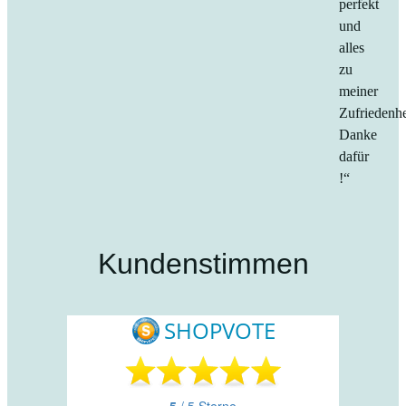
perfekt
und
alles
zu
meiner
Zufriedenhe
Danke
dafür
!“
Kundenstimmen