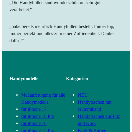
„Die Handyhüllen sind wunderschön un sehr gut
verarbeitet.“
„habe bereits mehrfach Handyhüllen bestellt. Immer top,
immer perfekt und alles zu meiner Zufriedenheit. Danke
dafür !“
Handymodelle
Kategorien
Maßanfertigung für alle
NEU
Handymodelle
Handytaschen mit
für iPhone 17
Gummiband
für iPhone 16 Pro
Handytaschen aus Filz
für iPhone 16
und Kork
für iPhone 15 Pro
Kork & Kaffee