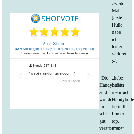
zweite
Mal
(erste
Hülle
habe
ich
leider
verloren
:-(.“
„Die
„habe
Handyhüllen
bereits
sind
mehrfach
wunderschön
Handyhüll
un
bestellt.
sehr
Immer
gut
top,
verarbeitet.“
immer