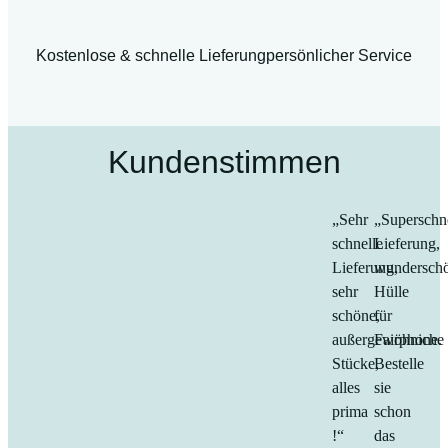
5
P
Kostenlose & schnelle Lieferung
persönlicher Service
r
o
M
e
Kundenstimmen
n
g
e
„Sehr
„Superschn
schnelle
Lieferung,
Lieferung,
wundersch
sehr
Hülle
schöne,
für
außergewöhniche
Fairphone.
Stücke,
Bestelle
alles
sie
prima
schon
!“
das