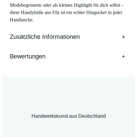
–
Modebegeisterte oder als kleines Highlight für dich selbst –
n
diese Handyhülle aus Filz ist ein echter Hingucker in jeder
e
Handtasche.
o
n
Zusätzliche Informationen
+
r
o
t
Bewertungen
+
–
f
ü
r
I
P
h
o
Handwerkskunst aus Deutschland
n
e
1