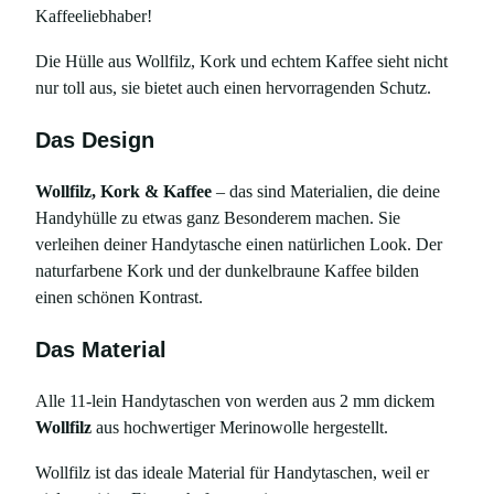
Kaffeeliebhaber!
i
l
Die Hülle aus Wollfilz, Kork und echtem Kaffee sieht nicht
z
nur toll aus, sie bietet auch einen hervorragenden Schutz.
u
n
Das Design
d
K
Wollfilz, Kork & Kaffee
– das sind Materialien, die deine
o
Handyhülle zu etwas ganz Besonderem machen. Sie
r
verleihen deiner Handytasche einen natürlichen Look. Der
k
naturfarbene Kork und der dunkelbraune Kaffee bilden
m
einen schönen Kontrast.
i
t
Das Material
e
c
Alle 11-lein Handytaschen von werden aus 2 mm dickem
h
Wollfilz
aus hochwertiger Merinowolle hergestellt.
t
Wollfilz ist das ideale Material für Handytaschen, weil er
e