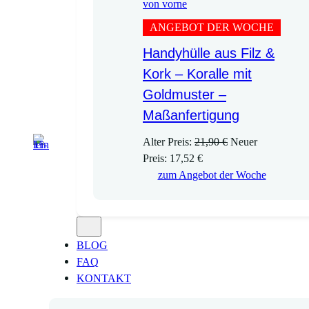
ANGEBOT DER WOCHE
Handyhülle aus Filz &
Kork – Koralle mit
Goldmuster –
Maßanfertigung
U
Alter Preis:
21,90
€
Neuer
A
r
Preis:
17,52
€
k
s
zum Angebot der Woche
t
p
u
r
e
ü
l
n
BLOG
l
g
FAQ
e
l
KONTAKT
r
i
P
c