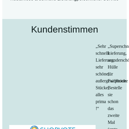
Kundenstimmen
„Sehr
„Superschn
schnelle
Lieferung,
Lieferung,
wundersch
sehr
Hülle
schöne,
für
außergewöhniche
Fairphone.
Stücke,
Bestelle
alles
sie
prima
schon
!“
das
zweite
Mal