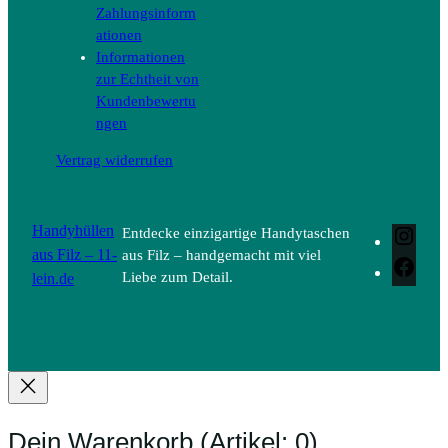
Zahlungsinform
ationen
Informationen
zur Echtheit von
Kundenbewertu
ngen
Vertrag widerrufen
Handyhüllen
Entdecke einzigartige Handytaschen
Inst
aus Filz – 11-
aus Filz – handgemacht mit viel
Face
lein.de
Liebe zum Detail.
Dein Warenkorb
(Artikel: 0)