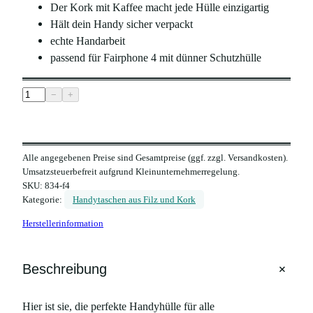
Der Kork mit Kaffee macht jede Hülle einzigartig
Hält dein Handy sicher verpackt
echte Handarbeit
passend für Fairphone 4 mit dünner Schutzhülle
H
−
+
a
n
d
Alle angegebenen Preise sind Gesamtpreise (ggf. zzgl. Versandkosten).
y
Umsatzsteuerbefreit aufgrund Kleinunternehmerregelung.
h
SKU:
834-f4
ü
Kategorie:
Handytaschen aus Filz und Kork
l
Herstellerinformation
l
e
a
+
Beschreibung
u
s
Hier ist sie, die perfekte Handyhülle für alle
F