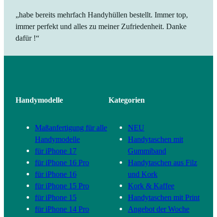
„habe bereits mehrfach Handyhüllen bestellt. Immer top,
immer perfekt und alles zu meiner Zufriedenheit. Danke
dafür !“
Handymodelle
Kategorien
Maßanfertigung für alle
NEU
Handymodelle
Handytaschen mit
für iPhone 17
Gummiband
für iPhone 16 Pro
Handytaschen aus Filz
für iPhone 16
und Kork
für iPhone 15 Pro
Kork & Kaffee
für iPhone 15
Handytaschen mit Print
für iPhone 14 Pro
Angebot der Woche