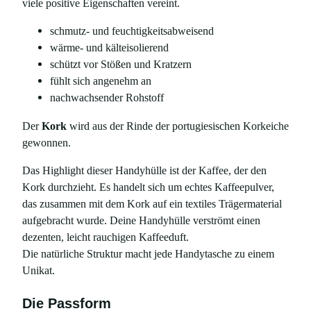
viele positive Eigenschaften vereint.
m
K
schmutz- und feuchtigkeitsabweisend
a
wärme- und kälteisolierend
f
schützt vor Stößen und Kratzern
f
fühlt sich angenehm an
e
nachwachsender Rohstoff
e
,
Der
Kork
wird aus der Rinde der portugiesischen Korkeiche
f
gewonnen.
ü
Das Highlight dieser Handyhülle ist der Kaffee, der den
r
Kork durchzieht. Es handelt sich um echtes Kaffeepulver,
F
das zusammen mit dem Kork auf ein textiles Trägermaterial
a
aufgebracht wurde. Deine Handyhülle verströmt einen
i
dezenten, leicht rauchigen Kaffeeduft.
r
Die natürliche Struktur macht jede Handytasche zu einem
p
Unikat.
h
o
Die Passform
n