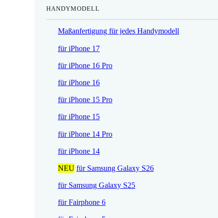
HANDYMODELL
r
h
e
e
Maßanfertigung für jedes Handymodell
i
r
s
P
für iPhone 17
i
r
für iPhone 16 Pro
s
e
t
i
für iPhone 16
:
s
für iPhone 15 Pro
1
w
7
a
für iPhone 15
,
r
für iPhone 14 Pro
5
:
2
2
für iPhone 14
1
NEU
für Samsung Galaxy S26
€
,
.
9
für Samsung Galaxy S25
0
für Fairphone 6