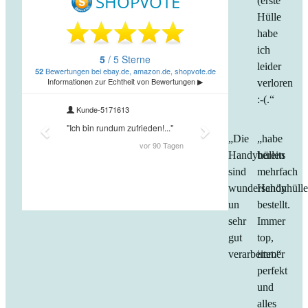
(erste
Hülle
habe
ich
leider
verloren
:-(.“
„Die
„habe
Handyhüllen
bereits
sind
mehrfach
wunderschön
Handyhüll
un
bestellt.
sehr
Immer
gut
top,
verarbeitet.“
immer
perfekt
und
alles