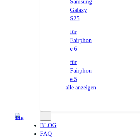
Samsung
Galaxy
S25
für
Fairphon
e 6
für
Fairphon
e 5
alle anzeigen
BLOG
FAQ