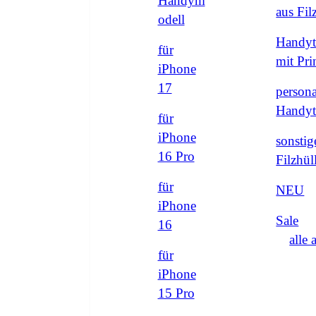
Handym
aus Fi
odell
Handyt
für
mit Pri
iPhone
17
persona
Handyt
für
iPhone
sonstig
16 Pro
Filzhül
für
NEU
iPhone
Sale
16
alle 
für
iPhone
15 Pro