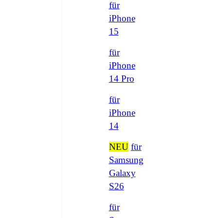
für
iPhone
15
für
iPhone
14 Pro
für
iPhone
14
NEU
für
Samsung
Galaxy
S26
für