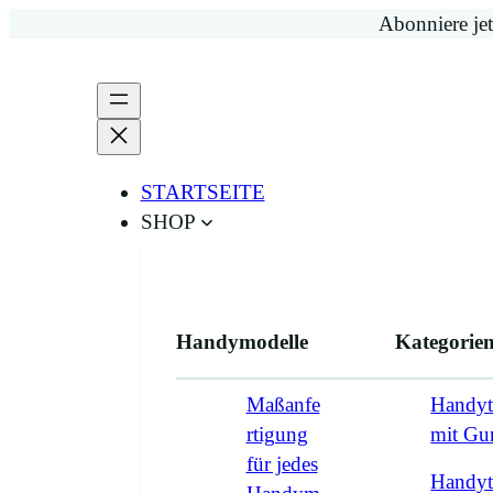
Zum
Abonniere jet
Inhalt
springen
STARTSEITE
SHOP
Handymodelle
Kategorie
Maßanfe
Handyt
rtigung
mit G
für jedes
Handyt