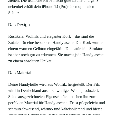
ziehen. Die fröhliche Farbe macht gute Laune und ganz
K
nebenbei erhält dein iPhone 14 (Pro) einen optimalen
o
Schutz.
r
k
Das Design
,
g
Rustikaler Wollfilz und eleganter Kork – das sind die
e
Zutaten für eine besondere Handytasche. Der Kork wurde in
l
einem warmen Gelbton eingefärbt. Die natürliche Struktur
b
ist aber noch gut zu erkennen. Sie macht jede Handytasche
,
zu einem absoluten Unikat.
f
ü
Das Material
r
i
Deine Handyhülle wird aus Wollfilz hergestellt. Der Filz
P
wird in Deutschland aus hochwertiger Wolle produziert.
h
Seine ausgezeichneten Eigenschaften machen ihn zum
o
perfekten Material für Handytaschen. Er ist pflegeleicht und
n
schmutzabweisend, wärme- und kälteisolierend und bietet
e