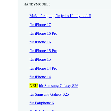
HANDYMODELL
r
h
e
e
Maßanfertigung für jedes Handymodell
i
r
s
P
für iPhone 17
i
r
für iPhone 16 Pro
s
e
t
i
für iPhone 16
:
s
für iPhone 15 Pro
1
w
7
a
für iPhone 15
,
r
für iPhone 14 Pro
5
:
2
2
für iPhone 14
1
NEU
für Samsung Galaxy S26
€
,
.
9
für Samsung Galaxy S25
0
für Fairphone 6