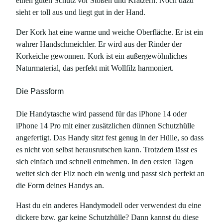
einen guten Schutz vor Stößen und Kratzern. Noch dazu
1
sieht er toll aus und liegt gut in der Hand.
4
Der Kork hat eine warme und weiche Oberfläche. Er ist ein
&
wahrer Handschmeichler. Er wird aus der Rinder der
i
Korkeiche gewonnen. Kork ist ein außergewöhnliches
P
Naturmaterial, das perfekt mit Wollfilz harmoniert.
h
o
Die Passform
n
e
Die Handytasche wird passend für das iPhone 14 oder
1
iPhone 14 Pro mit einer zusätzlichen dünnen Schutzhülle
4
angefertigt. Das Handy sitzt fest genug in der Hülle, so dass
P
es nicht von selbst herausrutschen kann. Trotzdem lässt es
r
sich einfach und schnell entnehmen. In den ersten Tagen
o
weitet sich der Filz noch ein wenig und passt sich perfekt an
M
die Form deines Handys an.
e
n
Hast du ein anderes Handymodell oder verwendest du eine
g
dickere bzw. gar keine Schutzhülle? Dann kannst du diese