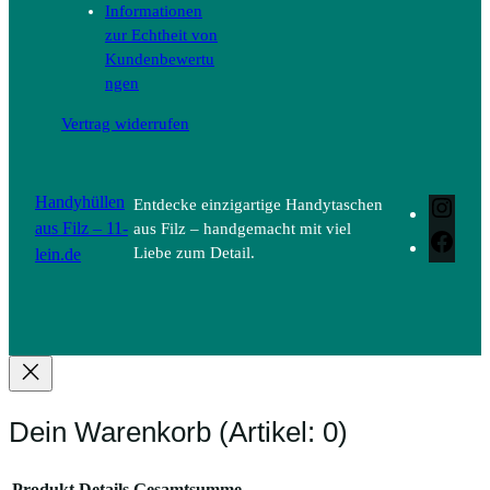
Informationen
zur Echtheit von
Kundenbewertu
ngen
Vertrag widerrufen
Handyhüllen
Entdecke einzigartige Handytaschen
Inst
aus Filz – 11-
aus Filz – handgemacht mit viel
Face
lein.de
Liebe zum Detail.
Dein Warenkorb
(Artikel: 0)
Produkt
Details
Gesamtsumme