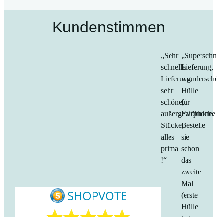
Kundenstimmen
„Sehr
„Superschn
schnelle
Lieferung,
Lieferung,
wundersch
sehr
Hülle
schöne,
für
außergewöhniche
Fairphone.
Stücke,
Bestelle
alles
sie
prima
schon
!“
das
zweite
Mal
(erste
Hülle