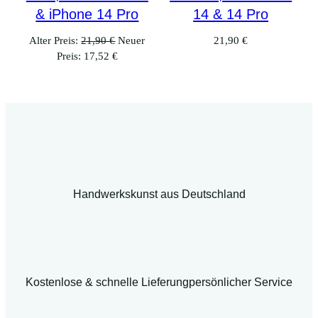
& iPhone 14 Pro
14 & 14 Pro
Ursprünglicher
Alter Preis:
21,90
€
Neuer
21,90
€
Aktueller
Preis
Preis:
17,52
€
Preis
war:
ist:
21,90 €
17,52 €.
Handwerkskunst aus Deutschland
Kostenlose & schnelle Lieferung
persönlicher Service