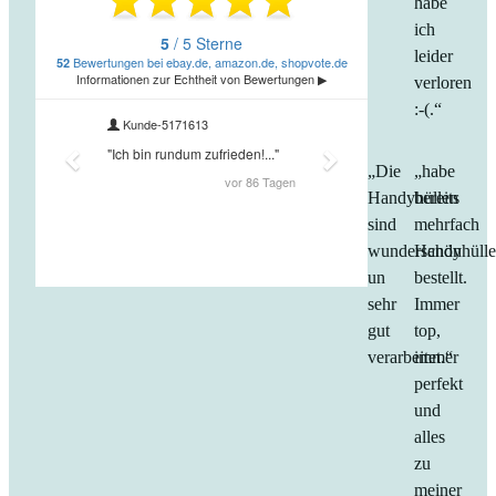
habe
ich
leider
verloren
:-(.“
„Die
„habe
Handyhüllen
bereits
sind
mehrfach
wunderschön
Handyhüll
un
bestellt.
sehr
Immer
gut
top,
verarbeitet.“
immer
perfekt
und
alles
zu
meiner