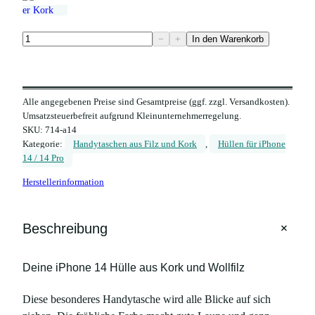
H
−
+
In den Warenkorb
a
n
d
Alle angegebenen Preise sind Gesamtpreise (ggf. zzgl. Versandkosten).
y
Umsatzsteuerbefreit aufgrund Kleinunternehmerregelung.
h
SKU:
714-a14
ü
Kategorie:
Handytaschen aus Filz und Kork
, 
Hüllen für iPhone
l
14 / 14 Pro
l
Herstellerinformation
e
F
i
+
Beschreibung
l
z
Deine iPhone 14 Hülle aus Kork und Wollfilz
u
n
Diese besonderes Handytasche wird alle Blicke auf sich
d