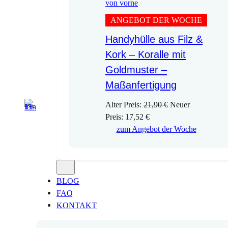
ANGEBOT DER WOCHE
Handyhülle aus Filz &
Kork – Koralle mit
Goldmuster –
Maßanfertigung
U
Alter Preis:
21,90
€
Neuer
A
r
Preis:
17,52
€
k
s
zum Angebot der Woche
t
p
u
r
e
ü
l
n
BLOG
l
g
FAQ
e
l
KONTAKT
r
i
P
c