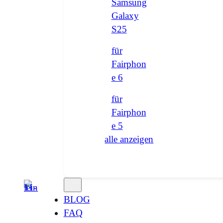
Samsung
Galaxy
S25
für
Fairphon
e 6
für
Fairphon
e 5
alle anzeigen
BLOG
FAQ