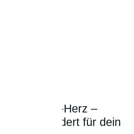
sche mit Leo-Herz –
aßgeschneidert für dein