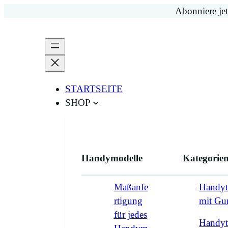
Zum
Abonniere jet
Inhalt
springen
STARTSEITE
SHOP
Handymodelle
Kategorie
Maßanfe
Handyt
rtigung
mit G
für jedes
Handyt