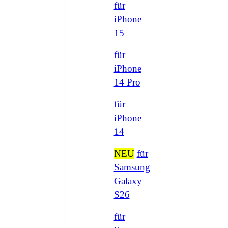
für
iPhone
15
für
iPhone
14 Pro
für
iPhone
14
NEU
für
Samsung
Galaxy
S26
für