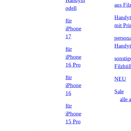
Handym
aus Fi
odell
Handyt
für
mit Pri
iPhone
17
persona
Handyt
für
iPhone
sonstig
16 Pro
Filzhül
für
NEU
iPhone
Sale
16
alle 
für
iPhone
15 Pro