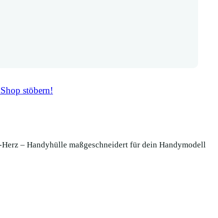
 Shop stöbern!
o-Herz – Handyhülle maßgeschneidert für dein Handymodell
Filz Handyta
Handyhülle m