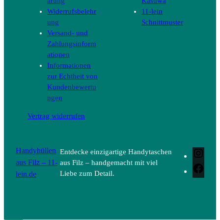
ärung
Kasuwa
Widerrufsbelehr
11-lein
ung
Schnittmuster
Versand- und
Zahlungsinform
ationen
Informationen
zur Echtheit von
Kundenbewertu
ngen
Vertrag widerrufen
Handyhüllen
Entdecke einzigartige Handytaschen
Inst
aus Filz – 11-
aus Filz – handgemacht mit viel
Face
lein.de
Liebe zum Detail.