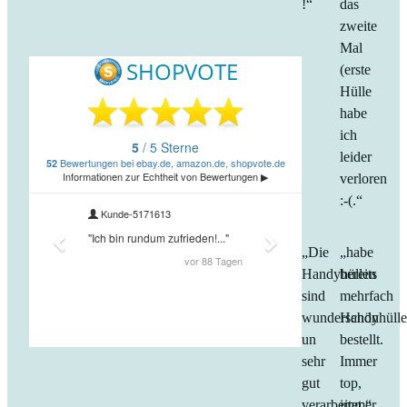
!“
das
zweite
Mal
(erste
Hülle
habe
ich
leider
verloren
:-(.“
„Die
„habe
Handyhüllen
bereits
sind
mehrfach
wunderschön
Handyhüll
un
bestellt.
sehr
Immer
gut
top,
verarbeitet.“
immer