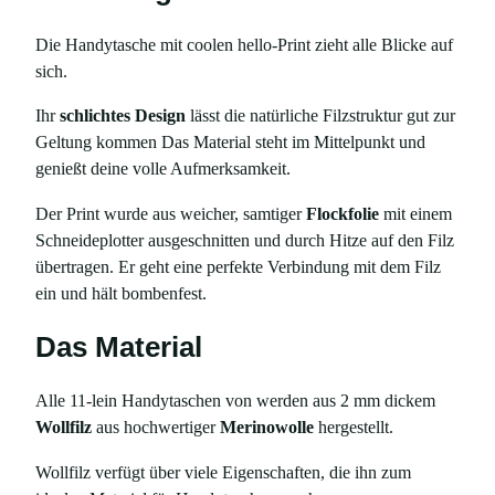
L
O
Die Handytasche mit coolen hello-Print zieht alle Blicke auf
.
sich.
–
M
Ihr
schlichtes Design
lässt die natürliche Filzstruktur gut zur
a
Geltung kommen Das Material steht im Mittelpunkt und
ß
genießt deine volle Aufmerksamkeit.
a
Der Print wurde aus weicher, samtiger
Flockfolie
mit einem
n
Schneideplotter ausgeschnitten und durch Hitze auf den Filz
f
übertragen. Er geht eine perfekte Verbindung mit dem Filz
e
ein und hält bombenfest.
r
t
Das Material
i
g
Alle 11-lein Handytaschen von werden aus 2 mm dickem
u
Wollfilz
aus hochwertiger
Merinowolle
hergestellt.
n
g
Wollfilz verfügt über viele Eigenschaften, die ihn zum
M