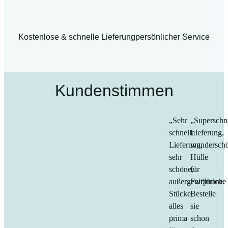
Kostenlose & schnelle Lieferung
persönlicher Service
Kundenstimmen
„Sehr
„Superschn
schnelle
Lieferung,
Lieferung,
wundersch
sehr
Hülle
schöne,
für
außergewöhniche
Fairphone.
Stücke,
Bestelle
alles
sie
prima
schon