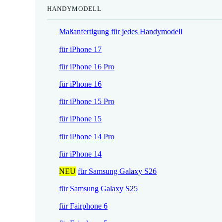
HANDYMODELL
r
h
e
e
Maßanfertigung für jedes Handymodell
i
r
s
P
für iPhone 17
i
r
für iPhone 16 Pro
s
e
t
i
für iPhone 16
:
s
für iPhone 15 Pro
1
w
7
a
für iPhone 15
,
r
für iPhone 14 Pro
5
:
2
2
für iPhone 14
1
NEU
für Samsung Galaxy S26
€
,
.
9
für Samsung Galaxy S25
0
für Fairphone 6