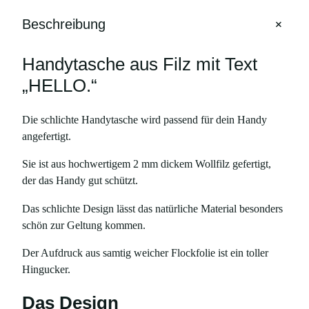
e
+
Beschreibung
a
u
Handytasche aus Filz mit Text
s
F
„HELLO.“
i
l
Die schlichte Handytasche wird passend für dein Handy
z
angefertigt.
m
Sie ist aus hochwertigem 2 mm dickem Wollfilz gefertigt,
i
der das Handy gut schützt.
t
T
Das schlichte Design lässt das natürliche Material besonders
e
schön zur Geltung kommen.
x
t
Der Aufdruck aus samtig weicher Flockfolie ist ein toller
H
Hingucker.
E
L
Das Design