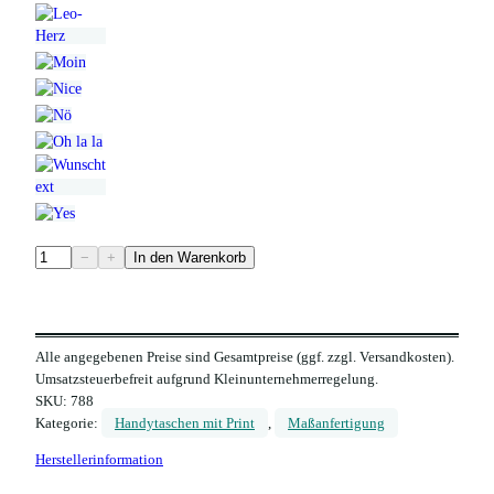
H
−
+
In den Warenkorb
a
n
d
Alle angegebenen Preise sind Gesamtpreise (ggf. zzgl. Versandkosten).
y
Umsatzsteuerbefreit aufgrund Kleinunternehmerregelung.
t
SKU:
788
a
Kategorie:
Handytaschen mit Print
, 
Maßanfertigung
s
Herstellerinformation
c
h