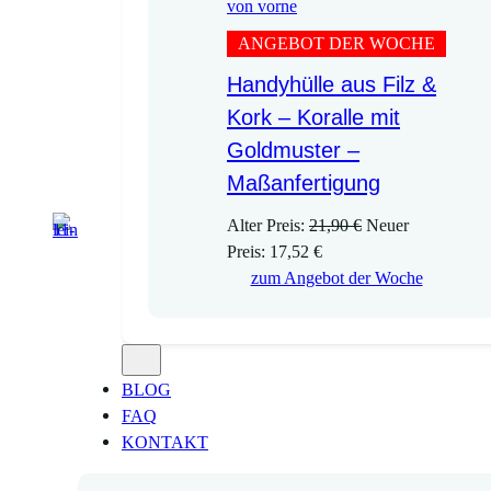
ANGEBOT DER WOCHE
Handyhülle aus Filz &
Kork – Koralle mit
Goldmuster –
Maßanfertigung
U
Alter Preis:
21,90
€
Neuer
A
r
Preis:
17,52
€
k
s
zum Angebot der Woche
t
p
u
r
e
ü
l
n
BLOG
l
g
FAQ
e
l
KONTAKT
r
i
P
c