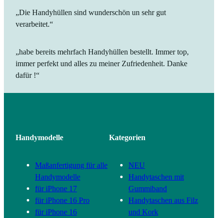
„Die Handyhüllen sind wunderschön un sehr gut
verarbeitet.“
„habe bereits mehrfach Handyhüllen bestellt. Immer top,
immer perfekt und alles zu meiner Zufriedenheit. Danke
dafür !“
Handymodelle
Kategorien
Maßanfertigung für alle
NEU
Handymodelle
Handytaschen mit
für iPhone 17
Gummiband
für iPhone 16 Pro
Handytaschen aus Filz
für iPhone 16
und Kork