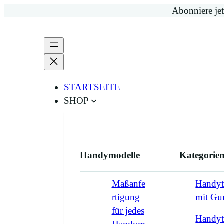
Zum
Abonniere jet
Inhalt
springen
STARTSEITE
SHOP
Handymodelle
Kategorie
Maßanfe
Handyt
rtigung
mit G
für jedes
Handyt