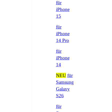
für
iPhone
15
für
iPhone
14 Pro
für
iPhone
14
NEU
für
Samsung
Galaxy
S26
für