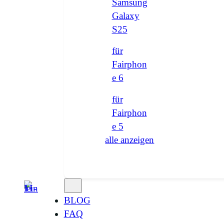
Samsung
Galaxy
S25
für
Fairphon
e 6
für
Fairphon
e 5
alle anzeigen
BLOG
FAQ