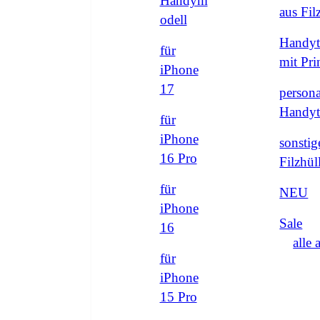
Handym
aus Fi
odell
Handyt
für
mit Pri
iPhone
17
persona
Handyt
für
iPhone
sonstig
16 Pro
Filzhül
für
NEU
iPhone
Sale
16
alle 
für
iPhone
15 Pro