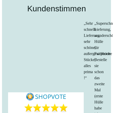
Kundenstimmen
„Sehr
„Superschn
schnelle
Lieferung,
Lieferung,
wundersch
sehr
Hülle
schöne,
für
außergewöhniche
Fairphone.
Stücke,
Bestelle
alles
sie
prima
schon
!“
das
zweite
Mal
(erste
Hülle
habe