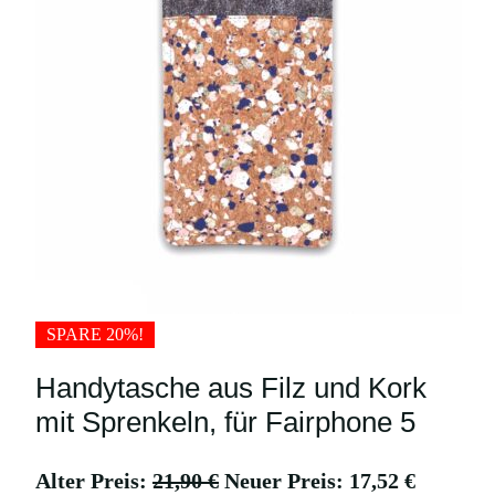
SPARE 20%!
Handytasche aus Filz und Kork
mit Sprenkeln, für Fairphone 5
U
A
Alter Preis:
21,90
€
Neuer Preis:
17,52
€