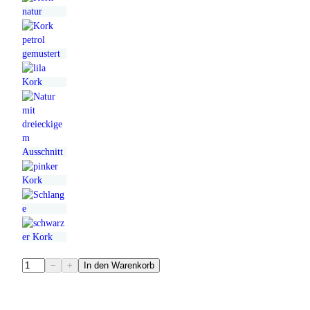
H
−
+
In den Warenkorb
a
n