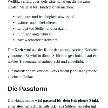
Wollfilz verfügt über viele Eigenschaften, die ihn zum
F
idealen Material für Handytaschen machen:
a
i
schmutz- und feuchtigkeitsabweisend
r
wärme- und kälteisolierend
p
schützt vor Stößen und Kratzern
h
fühlt sich angenehm an
o
nachwachsender Rohstoff
n
Der
Kork
wird aus der Rinde der portugiesischen Korkeiche
e
gewonnen. Er wird in dünne Schichten geschnitten, auf ein
5
textiles Trägermaterial aufgebracht und eingefärbt.
M
e
Die natürliche Struktur des Korks macht jede Handytasche
n
zu einem Unikat.
g
e
Die Passform
Die Handytasche wird
passend für dein Fairphone 5 inkl.
einer dünnen Schutzhülle, z.B. aus Silikon, angefertigt