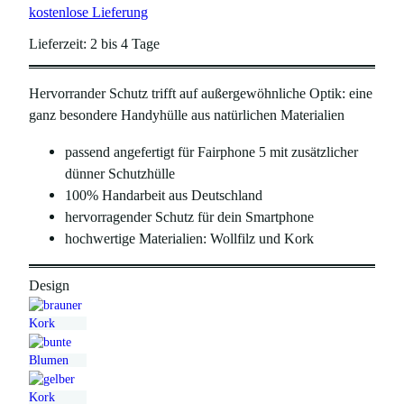
kostenlose Lieferung
r
k
s
t
Lieferzeit:
2 bis 4 Tage
p
u
Hervorrander Schutz trifft auf außergewöhnliche Optik: eine
r
e
ganz besondere Handyhülle aus natürlichen Materialien
ü
l
n
l
passend angefertigt für Fairphone 5 mit zusätzlicher
dünner Schutzhülle
g
e
100% Handarbeit aus Deutschland
l
r
hervorragender Schutz für dein Smartphone
i
P
hochwertige Materialien: Wollfilz und Kork
c
r
h
e
Design
e
i
r
s
P
i
r
s