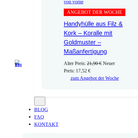
ANGEBOT DER WOCHE
Handyhülle aus Filz &
Kork – Koralle mit
Goldmuster –
Maßanfertigung
U
Alter Preis:
21,90
€
Neuer
A
r
Preis:
17,52
€
k
s
zum Angebot der Woche
t
p
u
r
e
ü
l
n
BLOG
l
g
FAQ
e
l
KONTAKT
r
i
P
c