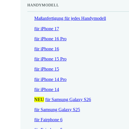
HANDYMODELL
r
h
e
e
Maßanfertigung für jedes Handymodell
i
r
s
P
für iPhone 17
i
r
für iPhone 16 Pro
s
e
t
i
für iPhone 16
:
s
für iPhone 15 Pro
1
w
7
a
für iPhone 15
,
r
für iPhone 14 Pro
5
:
2
2
für iPhone 14
1
NEU
für Samsung Galaxy S26
€
,
.
9
für Samsung Galaxy S25
0
für Fairphone 6