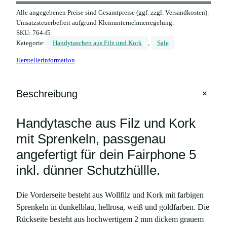
d
Alle angegebenen Preise sind Gesamtpreise (ggf. zzgl. Versandkosten).
y
Umsatzsteuerbefreit aufgrund Kleinunternehmerregelung.
t
SKU:
764-f5
a
Kategorie:
Handytaschen aus Filz und Kork
, 
Sale
s
Herstellerinformation
c
h
e
+
Beschreibung
a
u
Handytasche aus Filz und Kork
s
F
mit Sprenkeln, passgenau
i
angefertigt für dein Fairphone 5
l
inkl. dünner Schutzhüllle.
z
u
Die Vorderseite besteht aus Wollfilz und Kork mit farbigen
n
Sprenkeln in dunkelblau, hellrosa, weiß und goldfarben. Die
d
Rückseite besteht aus hochwertigem 2 mm dickem grauem
K