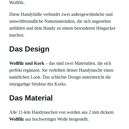
Wollfilz.
o
r
Diese Handyhülle verbindet zwei außergewöhnliche und
k
umweltfreundliche Naturmaterialien, die sich angenehm
m
anfühlen und dein Handy zu einem besonderen Hingucker
i
machen.
t
S
Das Design
p
r
Wollfilz und Kork
– das sind zwei Materialien, die sich
e
perfekt ergänzen. Sie verleihen deiner Handytasche einen
n
natürlichen Look. Das schlichte Design unterstreicht die
k
einzigartige Struktur des Korks.
e
l
Das Material
n
,
Alle 11-lein Handytaschen von werden aus 2 mm dickem
f
Wollfilz
aus hochwertiger Wolle hergestellt.
ü
r