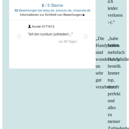
ich
leider
verloren
:-(.“
„Die
„habe
Handyhüllen
bereits
sind
mehrfach
wunderschön
Handyhüll
un
bestellt.
sehr
Immer
gut
top,
verarbeitet.“
immer
perfekt
und
alles
zu
meiner
Zufriedenhe