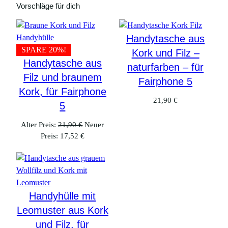
Vorschläge für dich
Handytasche aus
SPARE 20%!
Kork und Filz –
Handytasche aus
naturfarben – für
Filz und braunem
Fairphone 5
Kork, für Fairphone
21,90
€
5
Ursprünglicher
Alter Preis:
21,90
€
Neuer
Aktueller
Preis
Preis:
17,52
€
Preis
war:
ist:
21,90 €
17,52 €.
Handyhülle mit
Leomuster aus Kork
und Filz, für