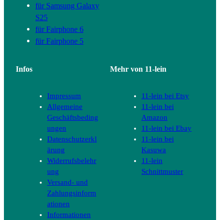
für Samsung Galaxy
S25
für Fairphone 6
für Fairphone 5
Infos
Mehr von 11-lein
Impressum
11-lein bei Etsy
Allgemeine
11-lein bei
Geschäftsbeding
Amazon
ungen
11-lein bei Ebay
Datenschutzerkl
11-lein bei
ärung
Kasuwa
Widerrufsbelehr
11-lein
ung
Schnittmuster
Versand- und
Zahlungsinform
ationen
Informationen