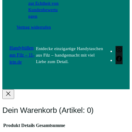
zur Echtheit von
Kundenbewertu
ngen
Vertrag widerrufen
Handyhüllen
Entdecke einzigartige Handytaschen
Inst
aus Filz – 11-
aus Filz – handgemacht mit viel
Face
lein.de
Liebe zum Detail.
Dein Warenkorb
(Artikel: 0)
Produkt
Details
Gesamtsumme