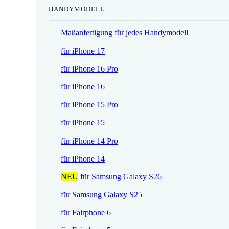
HANDYMODELL
r
h
e
e
Maßanfertigung für jedes Handymodell
i
r
s
P
für iPhone 17
i
r
für iPhone 16 Pro
s
e
t
i
für iPhone 16
:
s
für iPhone 15 Pro
1
w
7
a
für iPhone 15
,
r
für iPhone 14 Pro
5
:
2
2
für iPhone 14
1
NEU
für Samsung Galaxy S26
€
,
.
9
für Samsung Galaxy S25
0
für Fairphone 6