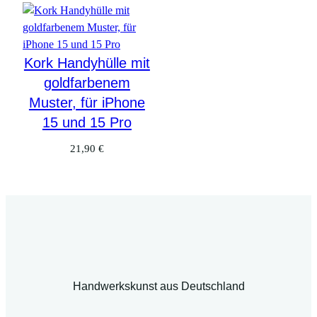
n
e
1
5
Kork Handyhülle mit
u
goldfarbenem
n
Muster, für iPhone
d
15 und 15 Pro
1
5
21,90
€
P
r
o
M
e
n
g
e
Handwerkskunst aus Deutschland