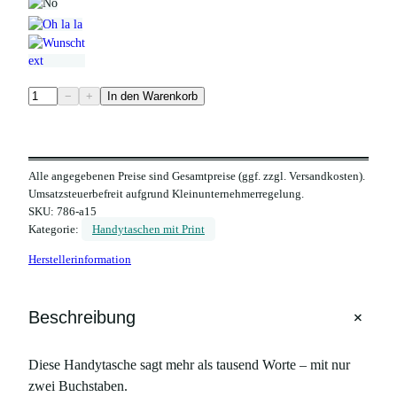
H
−
+
In den Warenkorb
a
n
d
Alle angegebenen Preise sind Gesamtpreise (ggf. zzgl. Versandkosten).
y
Umsatzsteuerbefreit aufgrund Kleinunternehmerregelung.
t
SKU:
786-a15
a
Kategorie:
Handytaschen mit Print
s
Herstellerinformation
c
h
e
+
Beschreibung
a
u
Diese Handytasche sagt mehr als tausend Worte – mit nur
s
zwei Buchstaben.
g