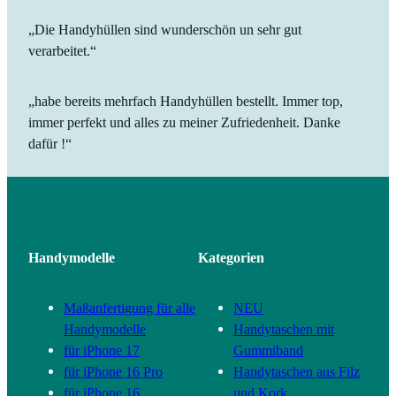
„Die Handyhüllen sind wunderschön un sehr gut
verarbeitet.“
„habe bereits mehrfach Handyhüllen bestellt. Immer top,
immer perfekt und alles zu meiner Zufriedenheit. Danke
dafür !“
Handymodelle
Kategorien
Maßanfertigung für alle
NEU
Handymodelle
Handytaschen mit
für iPhone 17
Gummiband
für iPhone 16 Pro
Handytaschen aus Filz
für iPhone 16
und Kork