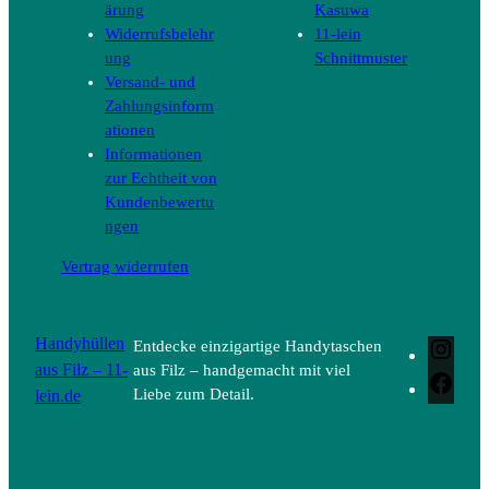
ärung
Kasuwa
Widerrufsbelehr
11-lein
ung
Schnittmuster
Versand- und
Zahlungsinform
ationen
Informationen
zur Echtheit von
Kundenbewertu
ngen
Vertrag widerrufen
Handyhüllen
Entdecke einzigartige Handytaschen
Inst
aus Filz – 11-
aus Filz – handgemacht mit viel
Face
lein.de
Liebe zum Detail.