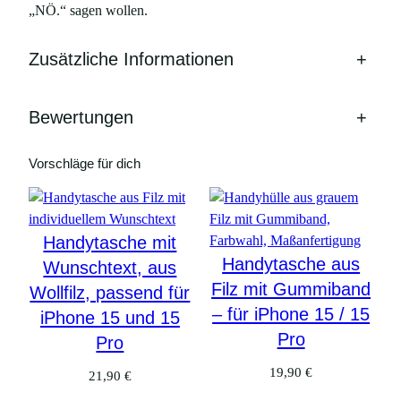
c
„NÖ.“ sagen wollen.
k
„
Zusätzliche Informationen
+
N
Ö
.
Bewertungen
+
“
–
Vorschläge für dich
f
ü
r
d
Handytasche mit
e
Handytasche aus
Wunschtext, aus
i
Filz mit Gummiband
Wollfilz, passend für
n
– für iPhone 15 / 15
iPhone 15 und 15
i
Pro
Pro
P
h
19,90
€
21,90
€
o