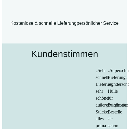
Kostenlose & schnelle Lieferung
persönlicher Service
Kundenstimmen
„Sehr
„Superschn
schnelle
Lieferung,
Lieferung,
wundersch
sehr
Hülle
schöne,
für
außergewöhniche
Fairphone.
Stücke,
Bestelle
alles
sie
prima
schon