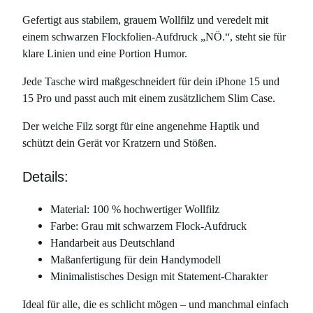
r
Gefertigt aus stabilem, grauem Wollfilz und veredelt mit
a
einem schwarzen Flockfolien-Aufdruck „NÖ.“, steht sie für
u
klare Linien und eine Portion Humor.
e
m
Jede Tasche wird maßgeschneidert für dein iPhone 15 und
F
15 Pro und passt auch mit einem zusätzlichem Slim Case.
i
Der weiche Filz sorgt für eine angenehme Haptik und
l
schützt dein Gerät vor Kratzern und Stößen.
z
m
Details:
i
t
Material: 100 % hochwertiger Wollfilz
A
Farbe: Grau mit schwarzem Flock-Aufdruck
u
Handarbeit aus Deutschland
f
Maßanfertigung für dein Handymodell
d
Minimalistisches Design mit Statement-Charakter
r
u
Ideal für alle, die es schlicht mögen – und manchmal einfach