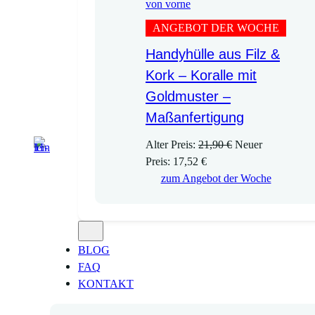
ANGEBOT DER WOCHE
Handyhülle aus Filz &
Kork – Koralle mit
Goldmuster –
Maßanfertigung
U
Alter Preis:
21,90
€
Neuer
A
r
Preis:
17,52
€
k
s
zum Angebot der Woche
t
p
u
r
e
ü
l
n
BLOG
l
g
FAQ
e
l
KONTAKT
r
i
P
c