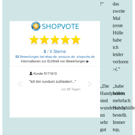
!“
das
zweite
Mal
(erste
Hülle
habe
ich
leider
verloren
:-(.“
„Die
„habe
Handyhüllen
bereits
sind
mehrfach
wunderschön
Handyhüll
un
bestellt.
sehr
Immer
gut
top,