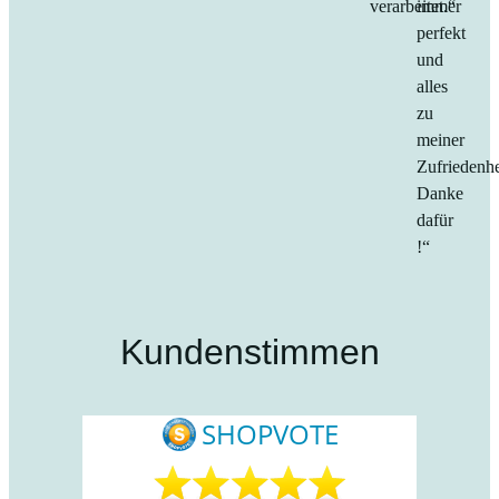
verarbeitet.“
immer
perfekt
und
alles
zu
meiner
Zufriedenhe
Danke
dafür
!“
Kundenstimmen