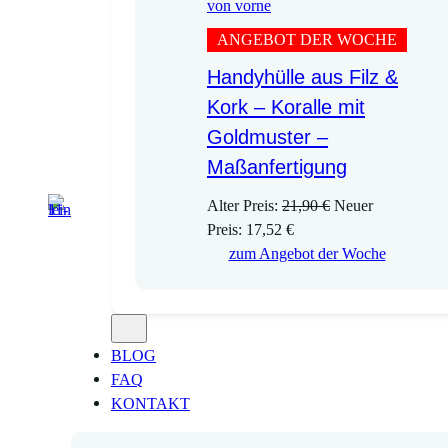
ANGEBOT DER WOCHE
Handyhülle aus Filz &
Kork – Koralle mit
Goldmuster –
Maßanfertigung
U
Alter Preis:
21,90
€
Neuer
A
r
Preis:
17,52
€
k
s
zum Angebot der Woche
t
p
u
r
e
ü
l
n
BLOG
l
g
FAQ
e
l
KONTAKT
r
i
P
c