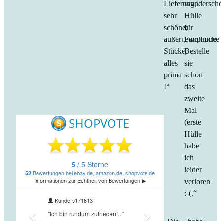
Lieferung,
wundersch
sehr
Hülle
schöne,
für
außergewöhniche
Fairphone.
Stücke,
Bestelle
alles
sie
prima
schon
!“
das
zweite
Mal
(erste
Hülle
habe
ich
leider
verloren
:-(.“