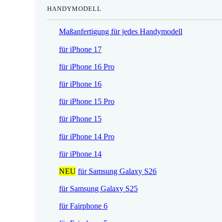
HANDYMODELL
r
h
e
e
Maßanfertigung für jedes Handymodell
i
r
s
P
für iPhone 17
i
r
für iPhone 16 Pro
s
e
t
i
für iPhone 16
:
s
für iPhone 15 Pro
1
w
7
a
für iPhone 15
,
r
für iPhone 14 Pro
5
:
2
2
für iPhone 14
1
NEU
für Samsung Galaxy S26
€
,
.
9
für Samsung Galaxy S25
0
für Fairphone 6