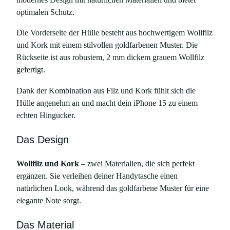
l
optimalen Schutz.
d
Die Vorderseite der Hülle besteht aus hochwertigem Wollfilz
f
und Kork mit einem stilvollen goldfarbenen Muster. Die
a
Rückseite ist aus robustem, 2 mm dickem grauem Wollfilz
r
gefertigt.
b
e
Dank der Kombination aus Filz und Kork fühlt sich die
n
Hülle angenehm an und macht dein iPhone 15 zu einem
e
echten Hingucker.
m
M
Das Design
u
s
Wollfilz und Kork
– zwei Materialien, die sich perfekt
t
ergänzen. Sie verleihen deiner Handytasche einen
e
natürlichen Look, während das goldfarbene Muster für eine
r
elegante Note sorgt.
,
f
Das Material