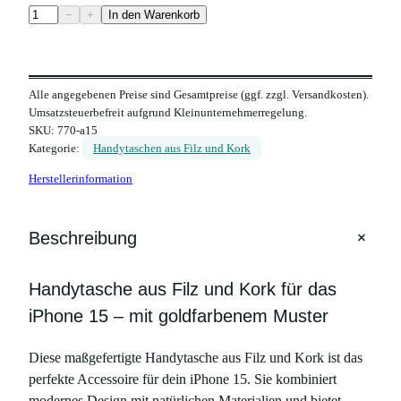
K
−
+
In den Warenkorb
o
r
k
Alle angegebenen Preise sind Gesamtpreise (ggf. zzgl. Versandkosten).
H
Umsatzsteuerbefreit aufgrund Kleinunternehmerregelung.
a
SKU:
770-a15
n
Kategorie:
Handytaschen aus Filz und Kork
d
Herstellerinformation
y
h
ü
+
Beschreibung
l
l
Handytasche aus Filz und Kork für das
e
m
iPhone 15 – mit goldfarbenem Muster
i
t
Diese maßgefertigte Handytasche aus Filz und Kork ist das
g
perfekte Accessoire für dein iPhone 15. Sie kombiniert
o
modernes Design mit natürlichen Materialien und bietet