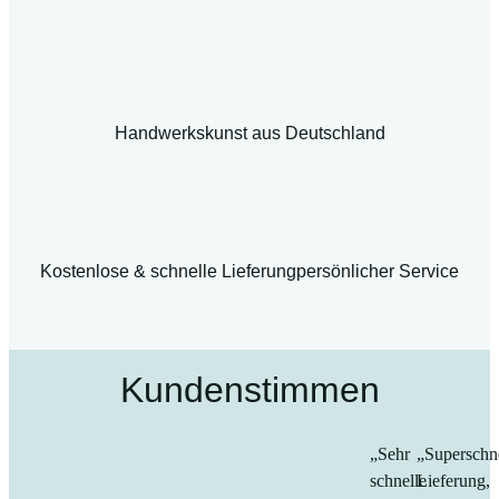
Handwerkskunst aus Deutschland
Kostenlose & schnelle Lieferung
persönlicher Service
Kundenstimmen
„Sehr
„Superschn
schnelle
Lieferung,