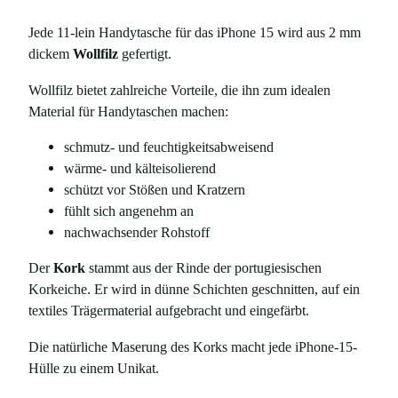
ü
r
Jede 11-lein Handytasche für das iPhone 15 wird aus 2 mm
i
dickem
Wollfilz
gefertigt.
P
Wollfilz bietet zahlreiche Vorteile, die ihn zum idealen
h
Material für Handytaschen machen:
o
n
schmutz- und feuchtigkeitsabweisend
e
wärme- und kälteisolierend
1
schützt vor Stößen und Kratzern
5
fühlt sich angenehm an
u
nachwachsender Rohstoff
n
d
Der
Kork
stammt aus der Rinde der portugiesischen
1
Korkeiche. Er wird in dünne Schichten geschnitten, auf ein
5
textiles Trägermaterial aufgebracht und eingefärbt.
P
r
Die natürliche Maserung des Korks macht jede iPhone-15-
o
Hülle zu einem Unikat.
M