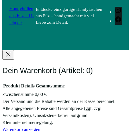
Handyhüllen
Entdecke einzigartige Handytaschen
Inst
aus Filz – 11-
aus Filz – handgemacht mit viel
Face
lein.de
Liebe zum Detail.
Dein Warenkorb
(Artikel: 0)
Produkt
Details
Gesamtsumme
Zwischensumme
0,00 €
Produkte
Der Versand und die Rabatte werden an der Kasse berechnet.
Alle angegebenen Preise sind Gesamtpreise (ggf. zzgl.
im
Versandkosten). Umsatzsteuerbefreit aufgrund
Warenkorb
Kleinunternehmerregelung.
Warenkorb anzeigen