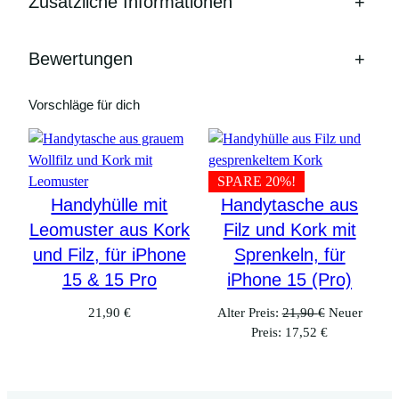
Zusätzliche Informationen
+
Bewertungen
+
Vorschläge für dich
SPARE 20%!
Handyhülle mit
Handytasche aus
Leomuster aus Kork
Filz und Kork mit
und Filz, für iPhone
Sprenkeln, für
15 & 15 Pro
iPhone 15 (Pro)
Ursprünglic
21,90
€
Alter Preis:
21,90
€
Neuer
Aktueller
Preis
Preis:
17,52
€
Preis
war:
ist:
21,90 €
17,52 €.