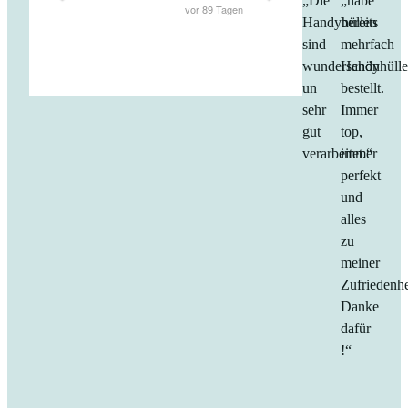
„Die
„habe
Handyhüllen
bereits
sind
mehrfach
wunderschön
Handyhüll
un
bestellt.
sehr
Immer
gut
top,
verarbeitet.“
immer
perfekt
und
alles
zu
meiner
Zufriedenhe
Danke
dafür
!“