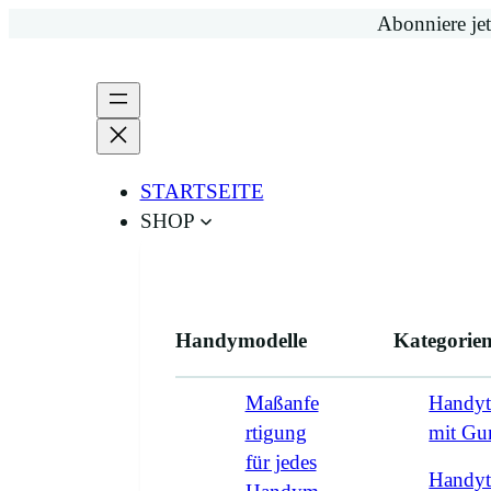
Zum
Abonniere jet
Inhalt
springen
STARTSEITE
SHOP
Handymodelle
Kategorie
Maßanfe
Handyt
rtigung
mit G
für jedes
Handyt