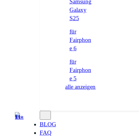
Samsung
Galaxy
S25
für
Fairphon
e 6
für
Fairphon
e 5
alle anzeigen
BLOG
FAQ