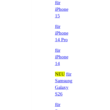
für
iPhone
15
für
iPhone
14 Pro
für
iPhone
14
NEU
für
Samsung
Galaxy
S26
für