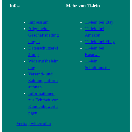
Infos
Mehr von 11-lein
Impressum
11-lein bei Etsy
Allgemeine
11-lein bei
Geschäftsbeding
Amazon
ungen
11-lein bei Ebay
Datenschutzerkl
11-lein bei
ärung
Kasuwa
Widerrufsbelehr
11-lein
ung
Schnittmuster
Versand- und
Zahlungsinform
ationen
Informationen
zur Echtheit von
Kundenbewertu
ngen
Vertrag widerrufen