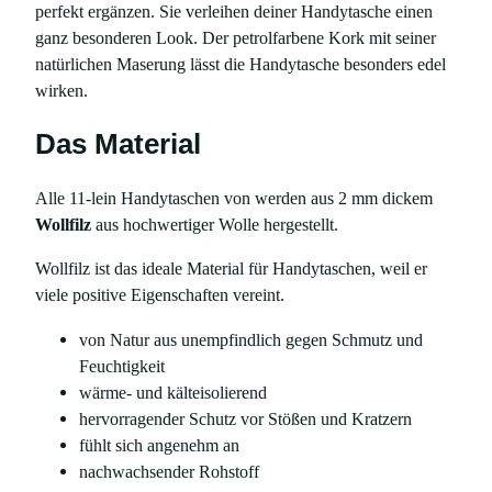
perfekt ergänzen. Sie verleihen deiner Handytasche einen
e
ganz besonderen Look. Der petrolfarbene Kork mit seiner
m
natürlichen Maserung lässt die Handytasche besonders edel
u
wirken.
s
t
Das Material
e
r
Alle 11-lein Handytaschen von werden aus 2 mm dickem
t
Wollfilz
aus hochwertiger Wolle hergestellt.
,
f
Wollfilz ist das ideale Material für Handytaschen, weil er
ü
viele positive Eigenschaften vereint.
r
von Natur aus unempfindlich gegen Schmutz und
i
Feuchtigkeit
P
wärme- und kälteisolierend
h
hervorragender Schutz vor Stößen und Kratzern
o
fühlt sich angenehm an
n
nachwachsender Rohstoff
e