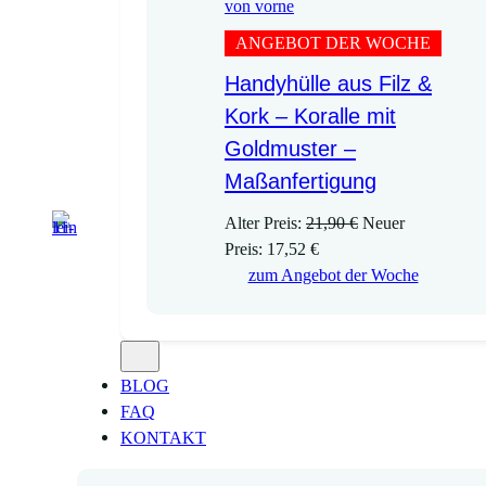
ANGEBOT DER WOCHE
Handyhülle aus Filz &
Kork – Koralle mit
Goldmuster –
Maßanfertigung
U
Alter Preis:
21,90
€
Neuer
A
r
Preis:
17,52
€
k
s
zum Angebot der Woche
t
p
u
r
e
ü
l
n
BLOG
l
g
FAQ
e
l
KONTAKT
r
i
P
c