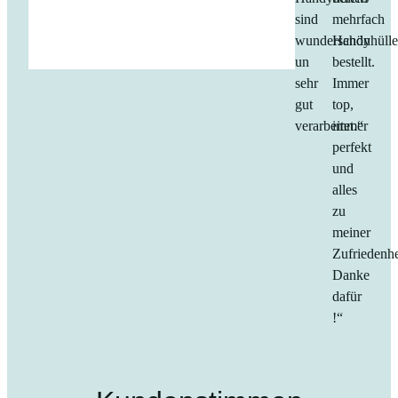
sind
mehrfach
wunderschön
Handyhüll
un
bestellt.
sehr
Immer
gut
top,
verarbeitet.“
immer
perfekt
und
alles
zu
meiner
Zufriedenhe
Danke
dafür
!“