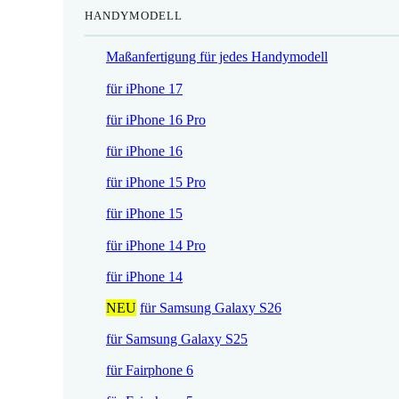
HANDYMODELL
r
h
e
e
Maßanfertigung für jedes Handymodell
i
r
s
P
für iPhone 17
i
r
für iPhone 16 Pro
s
e
t
i
für iPhone 16
:
s
für iPhone 15 Pro
1
w
7
a
für iPhone 15
,
r
für iPhone 14 Pro
5
:
2
2
für iPhone 14
1
NEU
für Samsung Galaxy S26
€
,
.
9
für Samsung Galaxy S25
0
für Fairphone 6