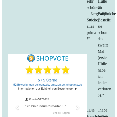
sehr
Hülle
schöne,
für
außergewöhniche
Fairphone.
Stücke,
Bestelle
alles
sie
prima
schon
!“
das
zweite
Mal
(erste
Hülle
habe
ich
leider
verloren
:-(.“
„Die
„habe
Handyhüllen
bereits