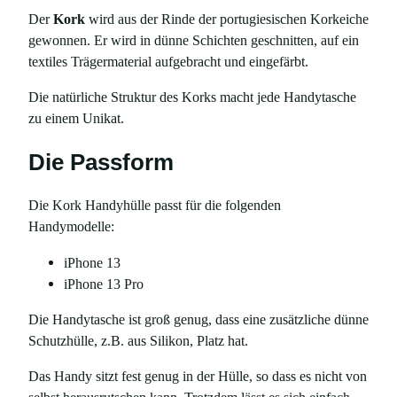
1
Der
Kork
wird aus der Rinde der portugiesischen Korkeiche
3
gewonnen. Er wird in dünne Schichten geschnitten, auf ein
&
textiles Trägermaterial aufgebracht und eingefärbt.
1
3
Die natürliche Struktur des Korks macht jede Handytasche
P
zu einem Unikat.
r
o
Die Passform
M
e
Die Kork Handyhülle passt für die folgenden
n
Handymodelle:
g
e
iPhone 13
iPhone 13 Pro
Die Handytasche ist groß genug, dass eine zusätzliche dünne
Schutzhülle, z.B. aus Silikon, Platz hat.
Das Handy sitzt fest genug in der Hülle, so dass es nicht von