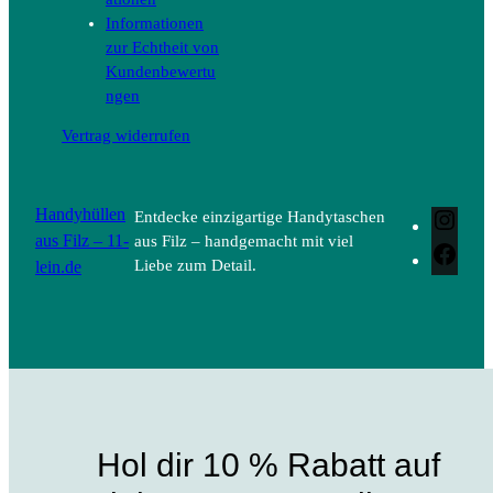
Informationen
zur Echtheit von
Kundenbewertu
ngen
Vertrag widerrufen
Handyhüllen
Entdecke einzigartige Handytaschen
Inst
aus Filz – 11-
aus Filz – handgemacht mit viel
Face
lein.de
Liebe zum Detail.
Hol dir 10 % Rabatt auf