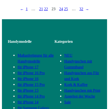
←
1
…
21
22
23
24
25
…
32
→
Handymodelle
Kategorien
Maßanfertigung für alle
NEU
Handymodelle
Handytaschen mit
für iPhone 17
Gummiband
für iPhone 16 Pro
Handytaschen aus Filz
für iPhone 16
und Kork
für iPhone 15 Pro
Kork & Kaffee
für iPhone 15
Handytaschen mit Print
für iPhone 14 Pro
Angebot der Woche
für iPhone 14
Sale
für Samsung Galaxy