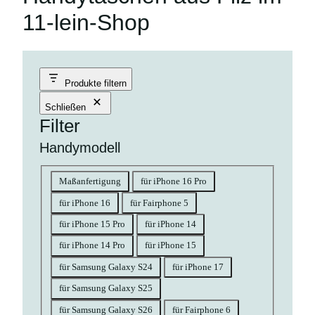
11-lein-Shop
Produkte filtern
Schließen
Filter
Handymodell
Handymodell
Maßanfertigung
für iPhone 16 Pro
für iPhone 16
für Fairphone 5
für iPhone 15 Pro
für iPhone 14
für iPhone 14 Pro
für iPhone 15
für Samsung Galaxy S24
für iPhone 17
für Samsung Galaxy S25
für Samsung Galaxy S26
für Fairphone 6