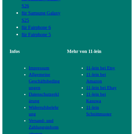
S26
für Samsung Galaxy
S25
für Fairphone 6
für Fairphone 5
Infos
Mehr von 11-lein
Impressum
11-lein bei Etsy
Allgemeine
11-lein bei
Geschäftsbeding
Amazon
ungen
11-lein bei Ebay
Datenschutzerkl
11-lein bei
ärung
Kasuwa
Widerrufsbelehr
11-lein
ung
Schnittmuster
Versand- und
Zahlungsinform
ationen