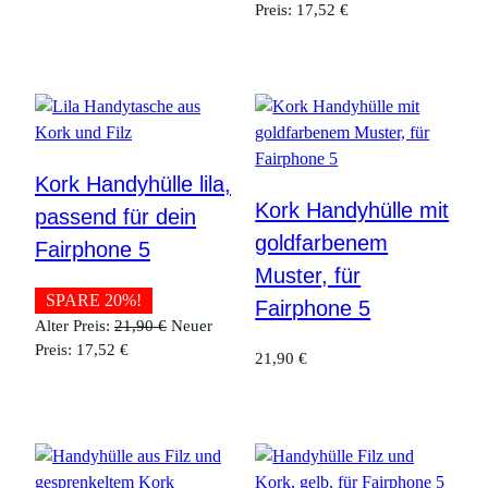
Aktueller
Preis
Preis:
17,52
€
Preis
war:
ist:
21,90 €
17,52 €.
Kork Handyhülle lila,
Kork Handyhülle mit
passend für dein
goldfarbenem
Fairphone 5
Muster, für
SPARE 20%!
Fairphone 5
Ursprünglicher
Alter Preis:
21,90
€
Neuer
Aktueller
Preis
Preis:
17,52
€
21,90
€
Preis
war:
ist:
21,90 €
17,52 €.