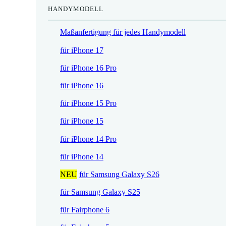
HANDYMODELL
r
h
e
e
Maßanfertigung für jedes Handymodell
i
r
s
P
für iPhone 17
i
r
für iPhone 16 Pro
s
e
t
i
für iPhone 16
:
s
für iPhone 15 Pro
1
w
7
a
für iPhone 15
,
r
für iPhone 14 Pro
5
:
2
2
für iPhone 14
1
NEU
für Samsung Galaxy S26
€
,
.
9
für Samsung Galaxy S25
0
für Fairphone 6