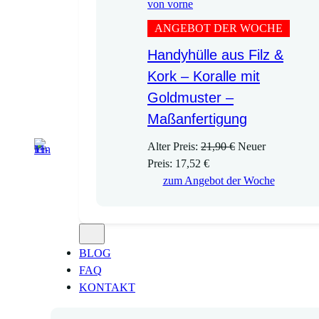
ANGEBOT DER WOCHE
Handyhülle aus Filz &
Kork – Koralle mit
Goldmuster –
Maßanfertigung
U
Alter Preis:
21,90
€
Neuer
A
r
Preis:
17,52
€
k
s
zum Angebot der Woche
t
p
u
r
e
ü
l
n
BLOG
l
g
FAQ
e
l
KONTAKT
r
i
P
c