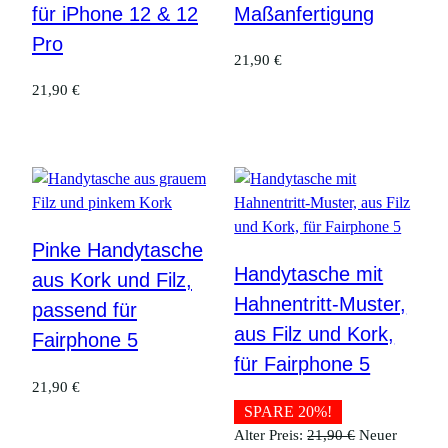
für iPhone 12 & 12
Maßanfertigung
Pro
21,90
€
21,90
€
Pinke Handytasche
Handytasche mit
aus Kork und Filz,
Hahnentritt-Muster,
passend für
aus Filz und Kork,
Fairphone 5
für Fairphone 5
21,90
€
SPARE 20%!
Ursprüngliche
Alter Preis:
21,90
€
Neuer