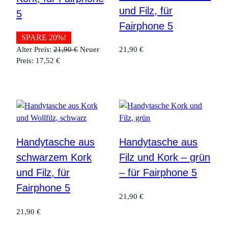
und Filz, für
5
Fairphone 5
SPARE 20%!
Ursprünglicher
Alter Preis:
21,90
€
Neuer
21,90
€
Aktueller
Preis
Preis:
17,52
€
Preis
war:
ist:
21,90 €
17,52 €.
Handytasche aus
Handytasche aus
schwarzem Kork
Filz und Kork – grün
und Filz, für
– für Fairphone 5
Fairphone 5
21,90
€
21,90
€