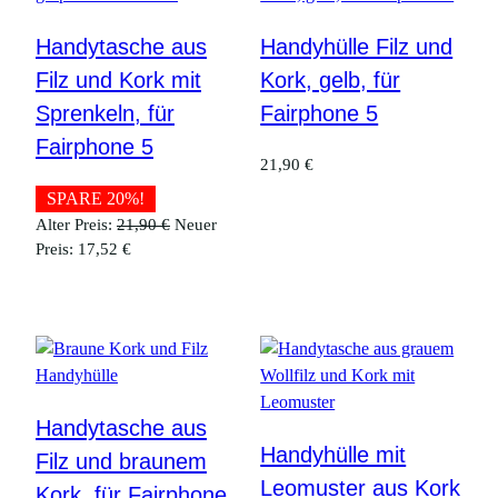
Handytasche aus
Handyhülle Filz und
Filz und Kork mit
Kork, gelb, für
Sprenkeln, für
Fairphone 5
Fairphone 5
21,90
€
SPARE 20%!
Ursprünglicher
Alter Preis:
21,90
€
Neuer
Aktueller
Preis
Preis:
17,52
€
Preis
war:
ist:
21,90 €
17,52 €.
Handytasche aus
Handyhülle mit
Filz und braunem
Leomuster aus Kork
Kork, für Fairphone