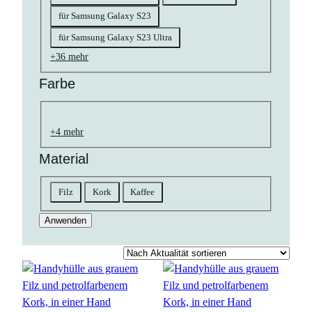
für Samsung Galaxy S23
für Samsung Galaxy S23 Ultra
+36 mehr
Farbe
Farbe
natur
braun
schwarz
goldfarben
gelb
bunt
rosa
grün
grau
orange
blau
rot
weiß
pink
petrol
+4 mehr
Material
Material
Filz
Kork
Kaffee
Anwenden