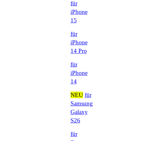
für
iPhone
15
für
iPhone
14 Pro
für
iPhone
14
NEU
für
Samsung
Galaxy
S26
für