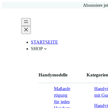
Zum
Abonniere jet
Inhalt
springen
STARTSEITE
SHOP
Handymodelle
Kategorie
Maßanfe
Handyt
rtigung
mit G
für jedes
Handyt