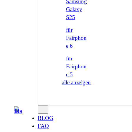
Samsung
Galaxy
S25
für
Fairphon
e 6
für
Fairphon
e 5
alle anzeigen
BLOG
FAQ