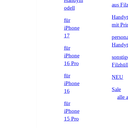
Handym
aus Fi
odell
Handyt
für
mit Pri
iPhone
17
persona
Handyt
für
iPhone
sonstig
16 Pro
Filzhül
für
NEU
iPhone
Sale
16
alle 
für
iPhone
15 Pro