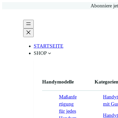
Zum
Abonniere jet
Inhalt
springen
STARTSEITE
SHOP
Handymodelle
Kategorie
Maßanfe
Handyt
rtigung
mit G
für jedes
Handyt