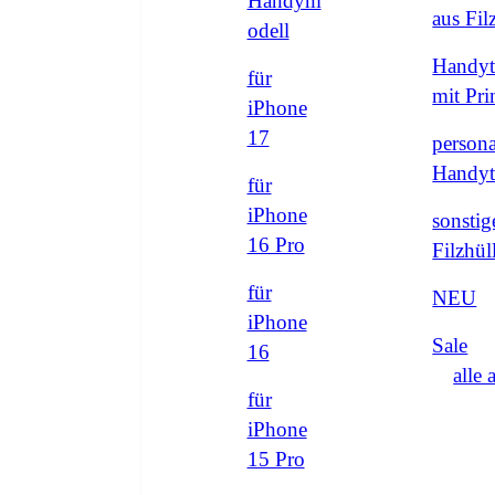
Handym
aus Fi
odell
Handyt
für
mit Pri
iPhone
17
persona
Handyt
für
iPhone
sonstig
16 Pro
Filzhül
für
NEU
iPhone
Sale
16
alle 
für
iPhone
15 Pro