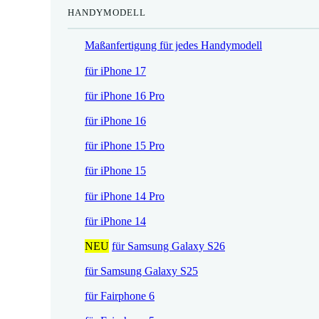
HANDYMODELL
r
h
e
e
Maßanfertigung für jedes Handymodell
i
r
s
P
für iPhone 17
i
r
für iPhone 16 Pro
s
e
t
i
für iPhone 16
:
s
für iPhone 15 Pro
1
w
7
a
für iPhone 15
,
r
für iPhone 14 Pro
5
:
2
2
für iPhone 14
1
NEU
für Samsung Galaxy S26
€
,
.
9
für Samsung Galaxy S25
0
für Fairphone 6