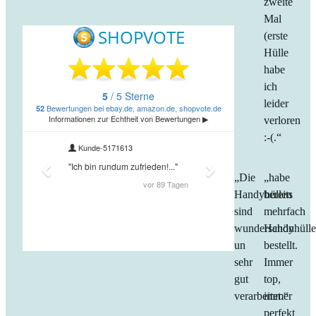
zweite
Mal
(erste
Hülle
habe
ich
leider
verloren
:-(.“
„Die
„habe
Handyhüllen
bereits
sind
mehrfach
wunderschön
Handyhüll
un
bestellt.
sehr
Immer
gut
top,
verarbeitet.“
immer
perfekt