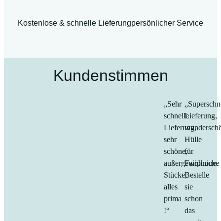
Kostenlose & schnelle Lieferung
persönlicher Service
Kundenstimmen
„Sehr
„Superschn
schnelle
Lieferung,
Lieferung,
wundersch
sehr
Hülle
schöne,
für
außergewöhniche
Fairphone.
Stücke,
Bestelle
alles
sie
prima
schon
!“
das