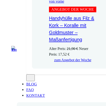
ANGEBOT DER WOCHE
Handyhülle aus Filz &
Kork – Koralle mit
Goldmuster –
Maßanfertigung
U
Alter Preis:
21,90
€
Neuer
A
r
Preis:
17,52
€
k
s
zum Angebot der Woche
t
p
u
r
e
ü
l
n
BLOG
l
g
FAQ
e
l
KONTAKT
r
i
P
c