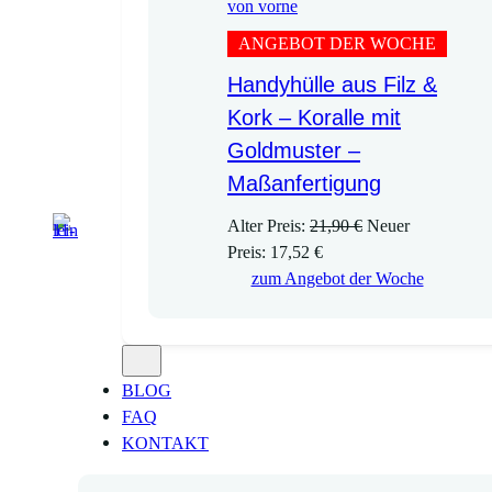
ANGEBOT DER WOCHE
Handyhülle aus Filz &
Kork – Koralle mit
Goldmuster –
Maßanfertigung
U
Alter Preis:
21,90
€
Neuer
A
r
Preis:
17,52
€
k
s
zum Angebot der Woche
t
p
u
r
e
ü
l
n
BLOG
l
g
FAQ
e
l
KONTAKT
r
i
P
c