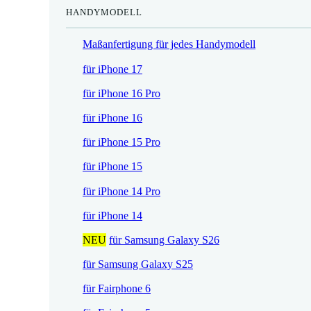
HANDYMODELL
r
h
e
e
Maßanfertigung für jedes Handymodell
i
r
s
P
für iPhone 17
i
r
für iPhone 16 Pro
s
e
t
i
für iPhone 16
:
s
für iPhone 15 Pro
1
w
7
a
für iPhone 15
,
r
für iPhone 14 Pro
5
:
2
2
für iPhone 14
1
NEU
für Samsung Galaxy S26
€
,
.
9
für Samsung Galaxy S25
0
für Fairphone 6