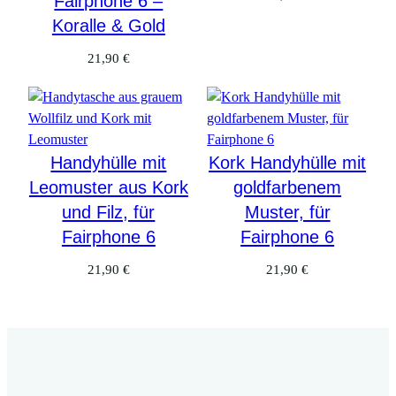
Fairphone 6 –
–
Koralle & Gold
f
ü
21,90
€
r
F
a
i
r
Handyhülle mit
Kork Handyhülle mit
p
Leomuster aus Kork
goldfarbenem
h
und Filz, für
Muster, für
o
Fairphone 6
Fairphone 6
n
e
21,90
€
21,90
€
6
M
e
n
g
e