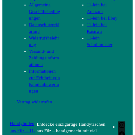
Allgemeine
11-lein bei
Geschäftsbeding
Amazon
ungen
11-lein bei Ebay
Datenschutzerkl
11-lein bei
ärung
Kasuwa
Widerrufsbelehr
11-lein
ung
Schnittmuster
Versand- und
Zahlungsinform
ationen
Informationen
zur Echtheit von
Kundenbewertu
ngen
Vertrag widerrufen
Handyhüllen
Entdecke einzigartige Handytaschen
Inst
aus Filz – 11-
aus Filz – handgemacht mit viel
Face