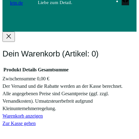
lein.de
Liebe zum Detail.
Dein Warenkorb
(Artikel: 0)
Produkt
Details
Gesamtsumme
Zwischensumme
0,00 €
Produkte
Der Versand und die Rabatte werden an der Kasse berechnet.
Alle angegebenen Preise sind Gesamtpreise (ggf. zzgl.
im
Versandkosten). Umsatzsteuerbefreit aufgrund
Warenkorb
Kleinunternehmerregelung.
Warenkorb anzeigen
Zur Kasse gehen