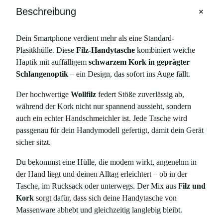
a
+
Beschreibung
s
c
Dein Smartphone verdient mehr als eine Standard-
h
Plasitkhülle. Diese
Filz-Handytasche
kombiniert weiche
e
Haptik mit auffälligem
schwarzem Kork in geprägter
m
Schlangenoptik
– ein Design, das sofort ins Auge fällt.
i
t
Der hochwertige
Wollfilz
federt Stöße zuverlässig ab,
g
während der Kork nicht nur spannend aussieht, sondern
e
auch ein echter Handschmeichler ist. Jede Tasche wird
p
passgenau für dein Handymodell gefertigt, damit dein Gerät
r
sicher sitzt.
ä
g
Du bekommst eine Hülle, die modern wirkt, angenehm in
t
der Hand liegt und deinen Alltag erleichtert – ob in der
e
Tasche, im Rucksack oder unterwegs. Der Mix aus F
ilz und
m
Kork
sorgt dafür, dass sich deine Handytasche von
K
Massenware abhebt und gleichzeitig langlebig bleibt.
o