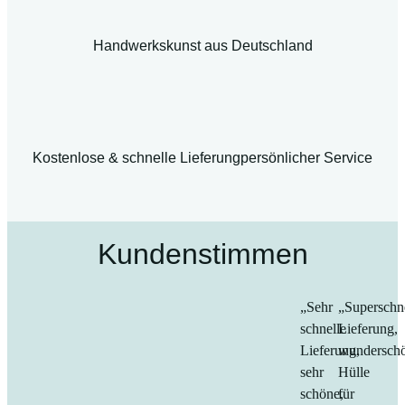
Handwerkskunst aus Deutschland
Kostenlose & schnelle Lieferung
persönlicher Service
Kundenstimmen
„Sehr
„Superschn
schnelle
Lieferung,
Lieferung,
wundersch
sehr
Hülle
schöne,
für