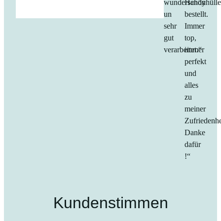
wunderschön
Handyhüll
un
bestellt.
sehr
Immer
gut
top,
verarbeitet.“
immer
perfekt
und
alles
zu
meiner
Zufriedenhe
Danke
dafür
!“
Kundenstimmen