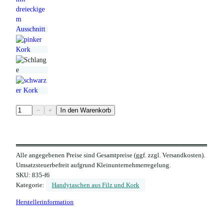
F
−
+
In den Warenkorb
i
l
z
Alle angegebenen Preise sind Gesamtpreise (ggf. zzgl. Versandkosten).
H
Umsatzsteuerbefreit aufgrund Kleinunternehmerregelung.
a
SKU:
835-f6
n
Kategorie:
Handytaschen aus Filz und Kork
d
Herstellerinformation
y
t