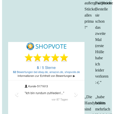
außergewöhniche
Fairphone.
Stücke,
Bestelle
alles
sie
prima
schon
!“
das
zweite
Mal
(erste
Hülle
habe
ich
leider
verloren
:-(.“
„Die
„habe
Handyhüllen
bereits
sind
mehrfach