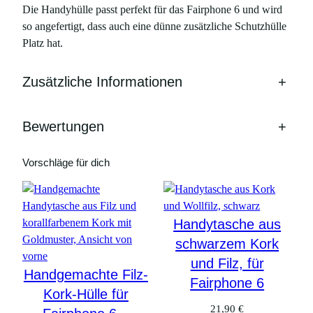
Die Handyhülle passt perfekt für das Fairphone 6 und wird
r
so angefertigt, dass auch eine dünne zusätzliche Schutzhülle
k
Platz hat.
–
S
Zusätzliche Informationen
+
c
h
l
Bewertungen
+
a
n
Vorschläge für dich
g
e
n
m
Handytasche aus
u
schwarzem Kork
s
und Filz, für
t
Handgemachte Filz-
Fairphone 6
e
Kork-Hülle für
r
21,90
€