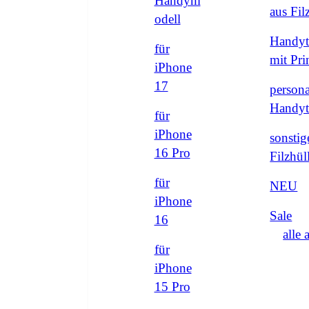
Handym
aus Fi
odell
Handyt
für
mit Pri
iPhone
17
persona
Handyt
für
iPhone
sonstig
16 Pro
Filzhül
für
NEU
iPhone
Sale
16
alle 
für
iPhone
15 Pro