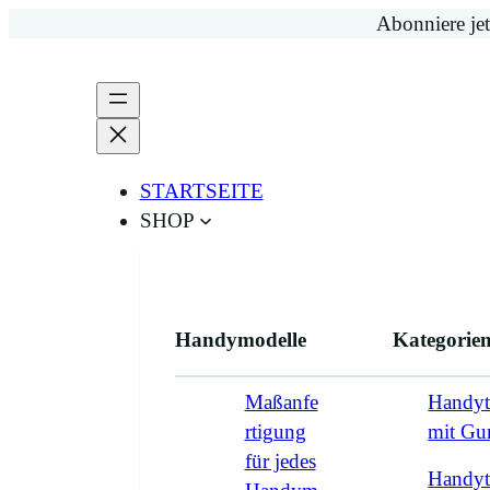
Zum
Abonniere jet
Inhalt
springen
STARTSEITE
SHOP
Handymodelle
Kategorie
Maßanfe
Handyt
rtigung
mit G
für jedes
Handyt