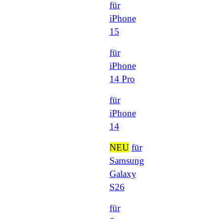
für
iPhone
15
für
iPhone
14 Pro
für
iPhone
14
NEU
für
Samsung
Galaxy
S26
für