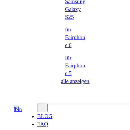
Samsung
Galaxy
S25
für
Fairphon
e 6
für
Fairphon
e 5
alle anzeigen
BLOG
FAQ