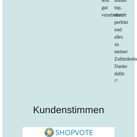
sehr
Immer
gut
top,
verarbeitet.“
immer
perfekt
und
alles
zu
meiner
Zufriedenhe
Danke
dafür
!“
Kundenstimmen