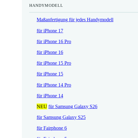
HANDYMODELL
r
h
e
e
Maßanfertigung für jedes Handymodell
i
r
s
P
für iPhone 17
i
r
für iPhone 16 Pro
s
e
t
i
für iPhone 16
:
s
für iPhone 15 Pro
1
w
7
a
für iPhone 15
,
r
für iPhone 14 Pro
5
:
2
2
für iPhone 14
1
NEU
für Samsung Galaxy S26
€
,
.
9
für Samsung Galaxy S25
0
für Fairphone 6