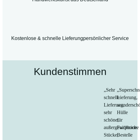
Kostenlose & schnelle Lieferung
persönlicher Service
Kundenstimmen
„Sehr
„Superschn
schnelle
Lieferung,
Lieferung,
wundersch
sehr
Hülle
schöne,
für
außergewöhniche
Fairphone.
Stücke,
Bestelle