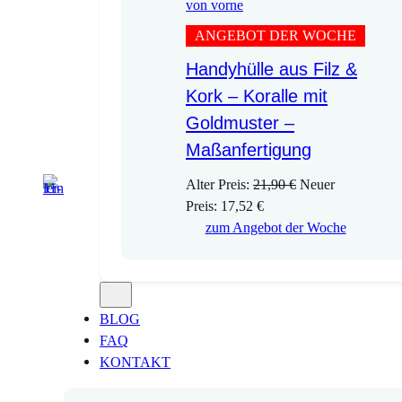
ANGEBOT DER WOCHE
Handyhülle aus Filz &
Kork – Koralle mit
Goldmuster –
Maßanfertigung
U
Alter Preis:
21,90
€
Neuer
A
r
Preis:
17,52
€
k
s
zum Angebot der Woche
t
p
u
r
e
ü
l
n
BLOG
l
g
FAQ
e
l
KONTAKT
r
i
P
c