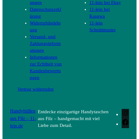
ungen
11-lein bei Ebay
Datenschutzerkl
11-lein bei
ärung
Kasuwa
Widerrufsbelehr
11-lein
ung
Schnittmuster
Versand- und
Zahlungsinform
ationen
Informationen
zur Echtheit von
Kundenbewertu
ngen
Vertrag widerrufen
Handyhüllen
Entdecke einzigartige Handytaschen
Inst
aus Filz – 11-
aus Filz – handgemacht mit viel
Face
lein.de
Liebe zum Detail.