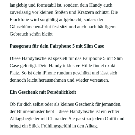
langlebig und formstabil ist, sondern dein Handy auch
b
zuverlässig vor kleinen Stößen und Kratzern schützt. Die
l
Flockfolie wird sorgfältig aufgebracht, sodass der
ü
Gänseblümchen-Print fest sitzt und auch nach häufigem
m
Gebrauch schön bleibt.
c
h
Passgenau für dein Fairphone 5 mit Slim Case
e
n
Diese Handytasche ist speziell für das Fairphone 5 mit Slim
-
Case gefertigt. Dein Handy inklusive Hülle findet exakt
P
Platz. So ist dein iPhone rundum geschützt und lässt sich
r
dennoch leicht herausnehmen und wieder verstauen.
i
Ein Geschenk mit Persönlichkeit
n
t
Ob für dich selbst oder als kleines Geschenk für jemanden,
–
der Blumenmuster liebt – diese Handytasche ist ein echter
f
Alltagsbegleiter mit Charakter. Sie passt zu jedem Outfit und
ü
bringt ein Stück Frühlingsgefühl in den Alltag.
r