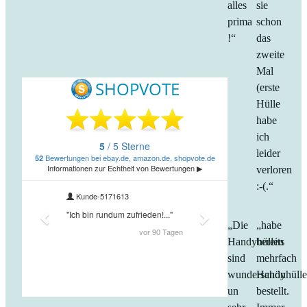
alles
sie
prima
schon
!“
das
zweite
Mal
(erste
Hülle
habe
ich
leider
verloren
:-(.“
„Die
„habe
Handyhüllen
bereits
sind
mehrfach
wunderschön
Handyhüll
un
bestellt.