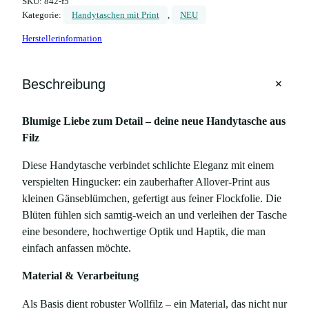
SKU:
842-f5
ü
Kategorie:
Handytaschen mit Print
, 
NEU
l
Herstellerinformation
l
e
a
+
Beschreibung
u
s
Blumige Liebe zum Detail – deine neue Handytasche aus
F
Filz
i
l
Diese Handytasche verbindet schlichte Eleganz mit einem
z
verspielten Hingucker: ein zauberhafter Allover-Print aus
m
kleinen Gänseblümchen, gefertigt aus feiner Flockfolie. Die
i
Blüten fühlen sich samtig-weich an und verleihen der Tasche
t
eine besondere, hochwertige Optik und Haptik, die man
G
einfach anfassen möchte.
ä
n
Material & Verarbeitung
s
Als Basis dient robuster Wollfilz – ein Material, das nicht nur
e