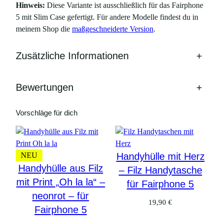
F
Hinweis:
Diese Variante ist ausschließlich für das Fairphone
a
5 mit Slim Case gefertigt. Für andere Modelle findest du in
i
meinem Shop die
maßgeschneiderte Version
.
r
p
Zusätzliche Informationen
+
h
o
n
Bewertungen
+
e
5
Vorschläge für dich
M
e
n
NEU
Handyhülle mit Herz
g
Handyhülle aus Filz
e
– Filz Handytasche
mit Print „Oh la la“ –
für Fairphone 5
neonrot – für
19,90
€
Fairphone 5