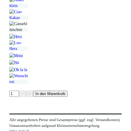
H
−
+
In den Warenkorb
a
n
d
Alle angegebenen Preise sind Gesamtpreise (ggf. zzgl. Versandkosten).
y
Umsatzsteuerbefreit aufgrund Kleinunternehmerregelung.
h