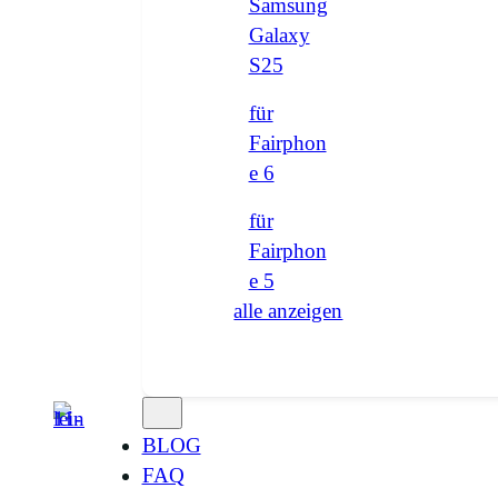
Samsung
Galaxy
S25
für
Fairphon
e 6
für
Fairphon
e 5
alle anzeigen
BLOG
FAQ