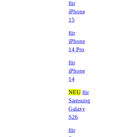
für
iPhone
15
für
iPhone
14 Pro
für
iPhone
14
NEU
für
Samsung
Galaxy
S26
für