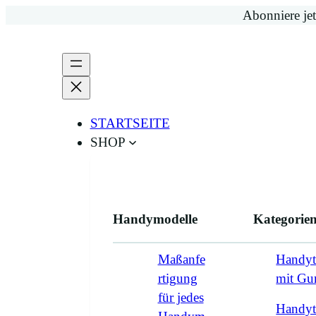
Zum
Abonniere jet
Inhalt
springen
STARTSEITE
SHOP
Handymodelle
Kategorie
Maßanfe
Handyt
rtigung
mit G
für jedes
Handyt