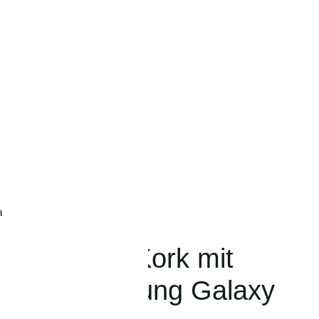
a
s Filz und Kork mit
e, für Samsung Galaxy