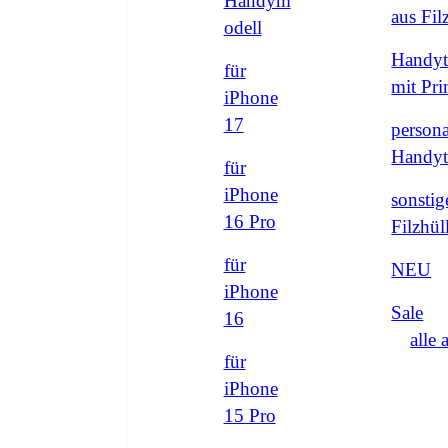
Handym
aus Fi
odell
Handyt
für
mit Pri
iPhone
17
persona
Handyt
für
iPhone
sonstig
16 Pro
Filzhül
für
NEU
iPhone
Sale
16
alle 
für
iPhone
15 Pro