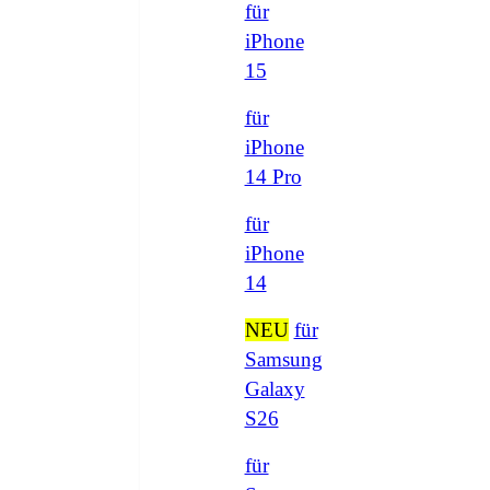
für
iPhone
15
für
iPhone
14 Pro
für
iPhone
14
NEU
für
Samsung
Galaxy
S26
für