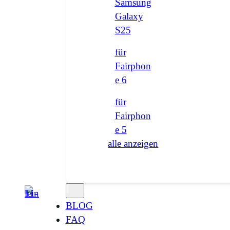
Samsung
Galaxy
S25
für
Fairphon
e 6
für
Fairphon
e 5
alle anzeigen
BLOG
FAQ