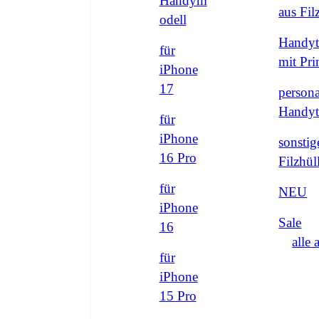
Handym
aus Fi
odell
Handyt
für
mit Pri
iPhone
17
persona
Handyt
für
iPhone
sonstig
16 Pro
Filzhül
für
NEU
iPhone
Sale
16
alle 
für
iPhone
15 Pro