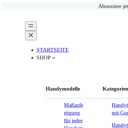
Zum
Abonniere jet
Inhalt
springen
STARTSEITE
SHOP
Handymodelle
Kategorie
Maßanfe
Handyt
rtigung
mit G
für jedes
Handyt