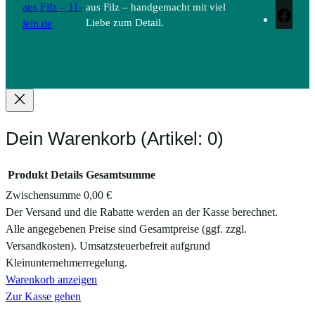
aus Filz – 11-
aus Filz – handgemacht mit viel
Face
lein.de
Liebe zum Detail.
Dein Warenkorb
(Artikel: 0)
Produkt
Details
Gesamtsumme
Zwischensumme
0,00 €
Produkte
Der Versand und die Rabatte werden an der Kasse berechnet.
Alle angegebenen Preise sind Gesamtpreise (ggf. zzgl.
im
Versandkosten). Umsatzsteuerbefreit aufgrund
Warenkorb
Kleinunternehmerregelung.
Warenkorb anzeigen
Zur Kasse gehen