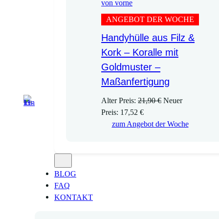
ANGEBOT DER WOCHE
Handyhülle aus Filz &
Kork – Koralle mit
Goldmuster –
Maßanfertigung
U
Alter Preis:
21,90
€
Neuer
A
r
Preis:
17,52
€
k
s
zum Angebot der Woche
t
p
u
r
e
ü
l
n
BLOG
l
g
FAQ
e
l
KONTAKT
r
i
P
c