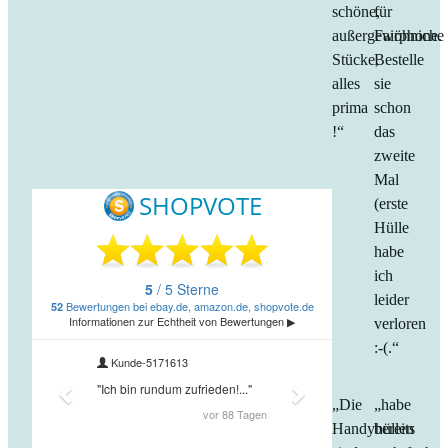
schöne,
für
außergewöhniche
Fairphone.
Stücke,
Bestelle
alles
sie
prima
schon
!“
das
zweite
Mal
(erste
Hülle
habe
ich
leider
verloren
:-(.“
„Die
„habe
Handyhüllen
bereits