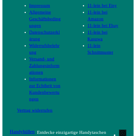
Impressum
11-lein bei Etsy
Allgemeine
11-lein bei
Geschäftsbeding
Amazon
ungen
11-lein bei Ebay
Datenschutzerkl
11-lein bei
ärung
Kasuwa
Widerrufsbelehr
11-lein
ung
Schnittmuster
Versand- und
Zahlungsinform
ationen
Informationen
zur Echtheit von
Kundenbewertu
ngen
Vertrag widerrufen
Handyhüllen
Entdecke einzigartige Handytaschen
Inst