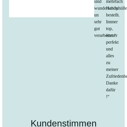
sind
mehrfach
wunderschön
Handyhüll
un
bestellt.
sehr
Immer
gut
top,
verarbeitet.“
immer
perfekt
und
alles
zu
meiner
Zufriedenhe
Danke
dafür
!“
Kundenstimmen