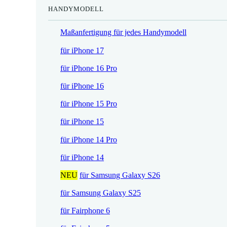
HANDYMODELL
r
h
e
e
Maßanfertigung für jedes Handymodell
i
r
s
P
für iPhone 17
i
r
für iPhone 16 Pro
s
e
t
i
für iPhone 16
:
s
für iPhone 15 Pro
1
w
7
a
für iPhone 15
,
r
für iPhone 14 Pro
5
:
2
2
für iPhone 14
1
NEU
für Samsung Galaxy S26
€
,
.
9
für Samsung Galaxy S25
0
für Fairphone 6