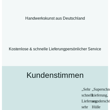
Handwerkskunst aus Deutschland
Kostenlose & schnelle Lieferung
persönlicher Service
Kundenstimmen
„Sehr
„Superschn
schnelle
Lieferung,
Lieferung,
wundersch
sehr
Hülle