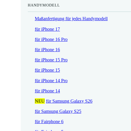
HANDYMODELL
r
h
e
e
Maßanfertigung für jedes Handymodell
i
r
s
P
für iPhone 17
i
r
für iPhone 16 Pro
s
e
t
i
für iPhone 16
:
s
für iPhone 15 Pro
1
w
7
a
für iPhone 15
,
r
für iPhone 14 Pro
5
:
2
2
für iPhone 14
1
NEU
für Samsung Galaxy S26
€
,
.
9
für Samsung Galaxy S25
0
für Fairphone 6