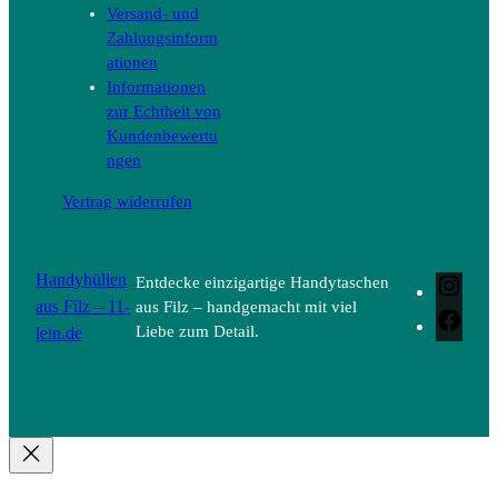
Versand- und
Zahlungsinform
ationen
Informationen
zur Echtheit von
Kundenbewertu
ngen
Vertrag widerrufen
Handyhüllen
Entdecke einzigartige Handytaschen
Inst
aus Filz – 11-
aus Filz – handgemacht mit viel
Face
lein.de
Liebe zum Detail.