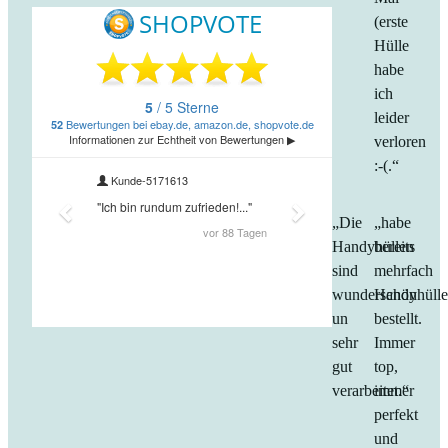
(erste
Hülle
habe
ich
leider
verloren
:-(.“
„Die
„habe
Handyhüllen
bereits
sind
mehrfach
wunderschön
Handyhüll
un
bestellt.
sehr
Immer
gut
top,
verarbeitet.“
immer
perfekt
und