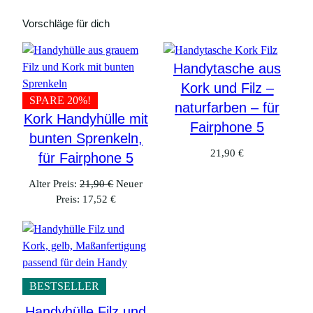
Vorschläge für dich
Handytasche aus
Kork und Filz –
SPARE 20%!
naturfarben – für
Kork Handyhülle mit
Fairphone 5
bunten Sprenkeln,
21,90
€
für Fairphone 5
Ursprünglicher
Alter Preis:
21,90
€
Neuer
Aktueller
Preis
Preis:
17,52
€
Preis
war:
ist:
21,90 €
17,52 €.
BESTSELLER
Handyhülle Filz und