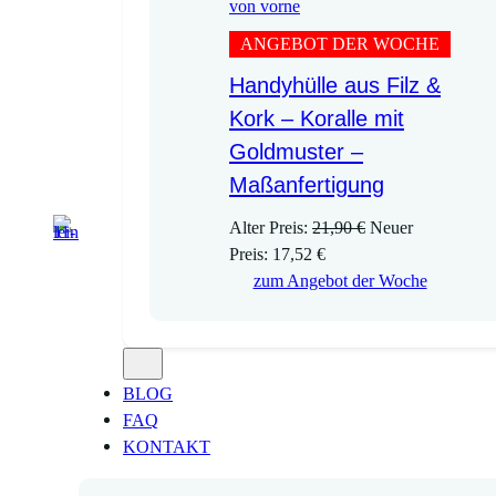
ANGEBOT DER WOCHE
Handyhülle aus Filz &
Kork – Koralle mit
Goldmuster –
Maßanfertigung
U
Alter Preis:
21,90
€
Neuer
A
r
Preis:
17,52
€
k
s
zum Angebot der Woche
t
p
u
r
e
ü
l
n
BLOG
l
g
FAQ
e
l
KONTAKT
r
i
P
c