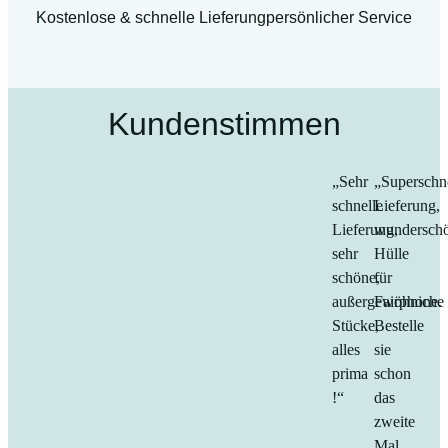
Kostenlose & schnelle Lieferung
persönlicher Service
Kundenstimmen
„Sehr
„Superschn
schnelle
Lieferung,
Lieferung,
wundersch
sehr
Hülle
schöne,
für
außergewöhniche
Fairphone.
Stücke,
Bestelle
alles
sie
prima
schon
!“
das
zweite
Mal