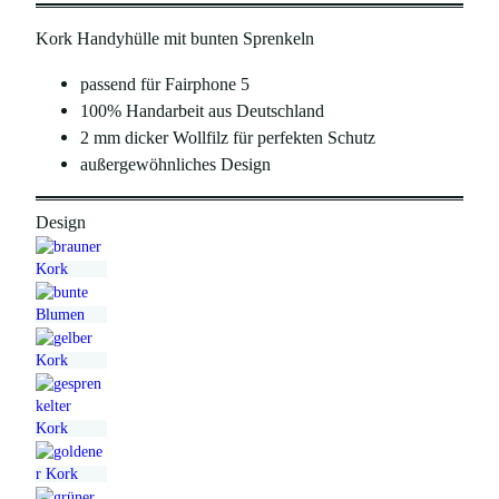
p
u
Kork Handyhülle mit bunten Sprenkeln
r
e
ü
l
passend für Fairphone 5
n
l
100% Handarbeit aus Deutschland
2 mm dicker Wollfilz für perfekten Schutz
g
e
außergewöhnliches Design
l
r
i
P
Design
c
r
h
e
e
i
r
s
P
i
r
s
e
t
i
: