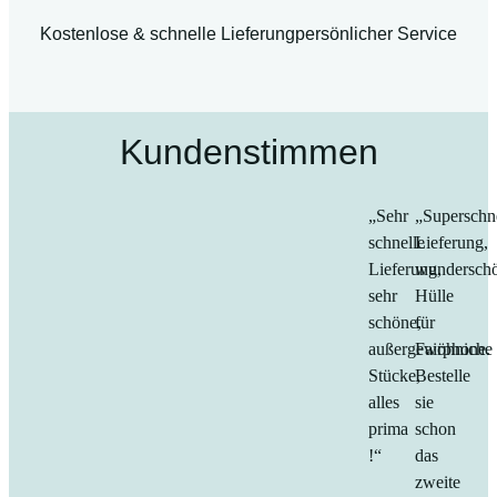
Kostenlose & schnelle Lieferung
persönlicher Service
Kundenstimmen
„Sehr
„Superschn
schnelle
Lieferung,
Lieferung,
wundersch
sehr
Hülle
schöne,
für
außergewöhniche
Fairphone.
Stücke,
Bestelle
alles
sie
prima
schon
!“
das
zweite