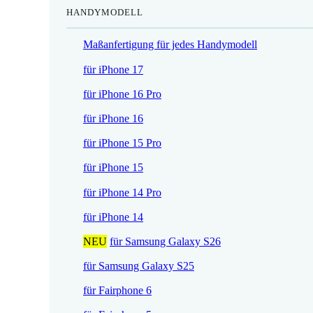
HANDYMODELL
r
h
e
e
Maßanfertigung für jedes Handymodell
i
r
s
P
für iPhone 17
i
r
für iPhone 16 Pro
s
e
t
i
für iPhone 16
:
s
für iPhone 15 Pro
1
w
7
a
für iPhone 15
,
r
für iPhone 14 Pro
5
:
2
2
für iPhone 14
1
NEU
für Samsung Galaxy S26
€
,
.
9
für Samsung Galaxy S25
0
für Fairphone 6