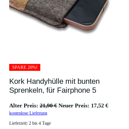
SPARE 20%!
Kork Handyhülle mit bunten
Sprenkeln, für Fairphone 5
U
A
Alter Preis:
21,90
€
Neuer Preis:
17,52
€
kostenlose Lieferung
r
k
s
t
Lieferzeit:
2 bis 4 Tage