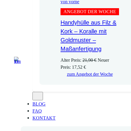
ANGEBOT DER WOCHE
Handyhülle aus Filz &
Kork – Koralle mit
Goldmuster –
Maßanfertigung
U
Alter Preis:
21,90
€
Neuer
A
r
Preis:
17,52
€
k
s
zum Angebot der Woche
t
p
u
r
e
ü
l
n
BLOG
l
g
FAQ
e
l
KONTAKT
r
i
P
c