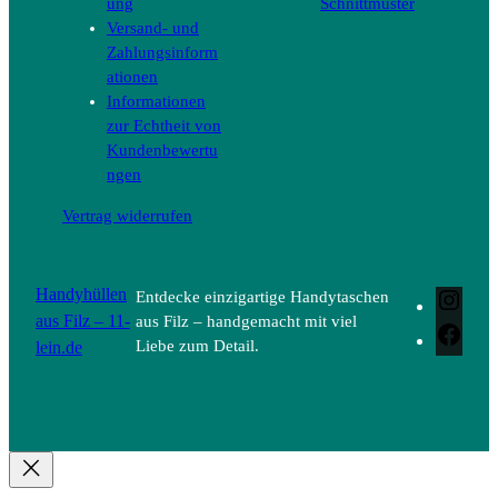
ung
Schnittmuster
Versand- und
Zahlungsinform
ationen
Informationen
zur Echtheit von
Kundenbewertu
ngen
Vertrag widerrufen
Handyhüllen
Entdecke einzigartige Handytaschen
Inst
aus Filz – 11-
aus Filz – handgemacht mit viel
Face
lein.de
Liebe zum Detail.