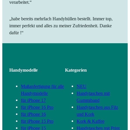
verarbeitet.“
„habe bereits mehrfach Handyhüllen bestellt. Immer top,
immer perfekt und alles zu meiner Zufriedenheit. Danke
dafür !“
Handymodelle
Kategorien
Maßanfertigung für alle
NEU
Handymodelle
Handytaschen mit
für iPhone 17
Gummiband
für iPhone 16 Pro
Handytaschen aus Filz
für iPhone 16
und Kork
für iPhone 15 Pro
Kork & Kaffee
für iPhone 15
Handytaschen mit Print