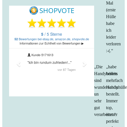
Mal
(erste
Hülle
habe
ich
leider
verloren
:-(.“
„Die
„habe
Handyhüllen
bereits
sind
mehrfach
wunderschön
Handyhüll
un
bestellt.
sehr
Immer
gut
top,
verarbeitet.“
immer
perfekt