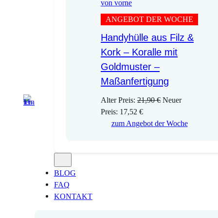
ANGEBOT DER WOCHE
Handyhülle aus Filz &
Kork – Koralle mit
Goldmuster –
Maßanfertigung
U
Alter Preis:
21,90
€
Neuer
A
r
Preis:
17,52
€
k
s
zum Angebot der Woche
t
p
u
r
e
ü
l
n
BLOG
l
g
FAQ
e
l
KONTAKT
r
i
P
c