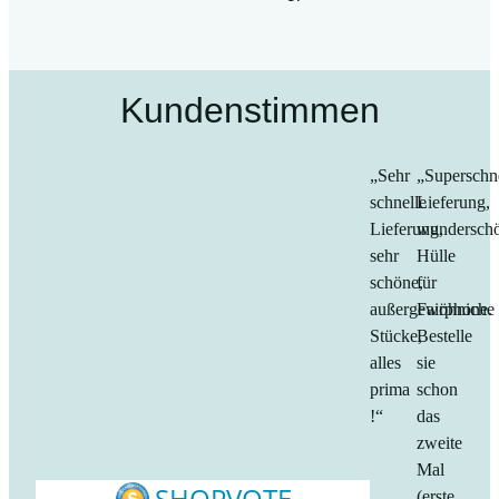
Kundenstimmen
„Sehr
„Superschn
schnelle
Lieferung,
Lieferung,
wundersch
sehr
Hülle
schöne,
für
außergewöhniche
Fairphone.
Stücke,
Bestelle
alles
sie
prima
schon
!“
das
zweite
Mal
(erste