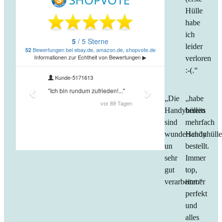
Hülle
habe
ich
leider
verloren
:-(.“
„Die
„habe
Handyhüllen
bereits
sind
mehrfach
wunderschön
Handyhüll
un
bestellt.
sehr
Immer
gut
top,
verarbeitet.“
immer
perfekt
und
alles