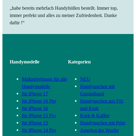
„habe bereits mehrfach Handyhüllen bestellt. Immer top,
immer perfekt und alles zu meiner Zufriedenheit. Danke
dafür !“
Handymodelle
Kategorien
Maßanfertigung für alle
NEU
Handymodelle
Handytaschen mit
für iPhone 17
Gummiband
für iPhone 16 Pro
Handytaschen aus Filz
für iPhone 16
und Kork
für iPhone 15 Pro
Kork & Kaffee
für iPhone 15
Handytaschen mit Print
für iPhone 14 Pro
Angebot der Woche