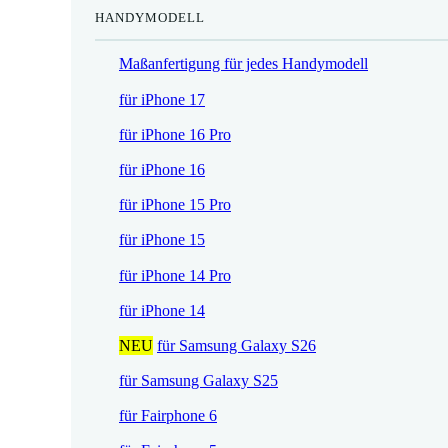
HANDYMODELL
r
h
e
e
Maßanfertigung für jedes Handymodell
i
r
s
P
für iPhone 17
i
r
für iPhone 16 Pro
s
e
t
i
für iPhone 16
:
s
für iPhone 15 Pro
1
w
7
a
für iPhone 15
,
r
für iPhone 14 Pro
5
:
2
2
für iPhone 14
1
NEU
für Samsung Galaxy S26
€
,
.
9
für Samsung Galaxy S25
0
für Fairphone 6