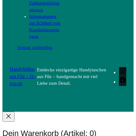
Zahlungsinform
ationen
Informationen
zur Echtheit von
Kundenbewertu
ngen
Vertrag widerrufen
Handyhüllen
Entdecke einzigartige Handytaschen
Inst
aus Filz – 11-
aus Filz – handgemacht mit viel
Face
lein.de
Liebe zum Detail.
Dein Warenkorb
(Artikel: 0)