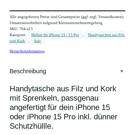
n
d
Alle angegebenen Preise sind Gesamtpreise (ggf. zzgl. Versandkosten).
y
Umsatzsteuerbefreit aufgrund Kleinunternehmerregelung.
t
SKU:
764-a15
a
Kategorie:
Hüllen für iPhone 15 / 15 Pro
, 
Handytaschen aus Filz
s
und Kork
, 
Sale
c
Herstellerinformation
h
e
a
+
Beschreibung
u
s
Handytasche aus Filz und Kork
F
mit Sprenkeln, passgenau
i
l
angefertigt für dein iPhone 15
z
oder iPhone 15 Pro inkl. dünner
u
Schutzhüllle.
n
d