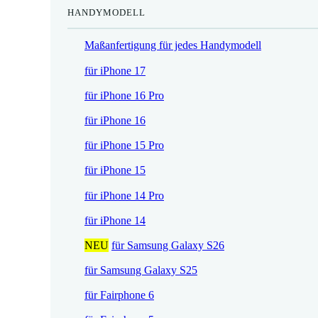
HANDYMODELL
r
h
e
e
Maßanfertigung für jedes Handymodell
i
r
s
P
für iPhone 17
i
r
für iPhone 16 Pro
s
e
t
i
für iPhone 16
:
s
für iPhone 15 Pro
1
w
7
a
für iPhone 15
,
r
für iPhone 14 Pro
5
:
2
2
für iPhone 14
1
NEU
für Samsung Galaxy S26
€
,
.
9
für Samsung Galaxy S25
0
für Fairphone 6