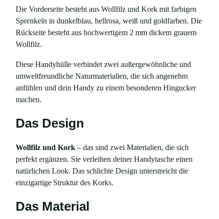
Die Vorderseite besteht aus Wollfilz und Kork mit farbigen
K
Sprenkeln in dunkelblau, hellrosa, weiß und goldfarben. Die
o
Rückseite besteht aus hochwertigem 2 mm dickem grauem
r
Wollfilz.
k
m
Diese Handyhülle verbindet zwei außergewöhnliche und
i
umweltfreundliche Naturmaterialien, die sich angenehm
t
anfühlen und dein Handy zu einem besonderen Hingucker
S
machen.
p
r
Das Design
e
n
Wollfilz und Kork
– das sind zwei Materialien, die sich
k
perfekt ergänzen. Sie verleihen deiner Handytasche einen
e
natürlichen Look. Das schlichte Design unterstreicht die
l
einzigartige Struktur des Korks.
n
,
Das Material
f