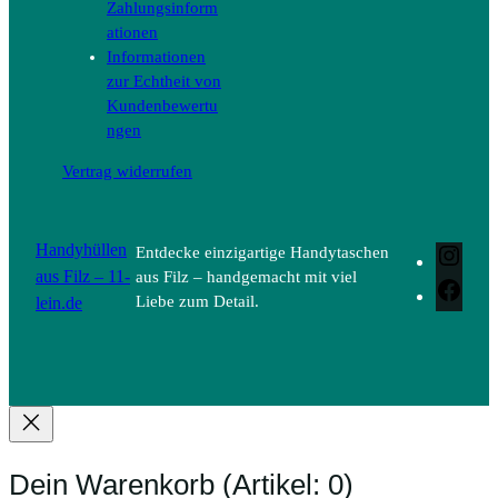
Zahlungsinform
ationen
Informationen
zur Echtheit von
Kundenbewertu
ngen
Vertrag widerrufen
Handyhüllen
Entdecke einzigartige Handytaschen
Inst
aus Filz – 11-
aus Filz – handgemacht mit viel
Face
lein.de
Liebe zum Detail.
Dein Warenkorb
(Artikel: 0)