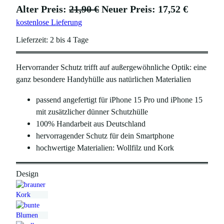
U
A
Alter Preis:
21,90
€
Neuer Preis:
17,52
€
kostenlose Lieferung
r
k
s
t
Lieferzeit:
2 bis 4 Tage
p
u
Hervorrander Schutz trifft auf außergewöhnliche Optik: eine
r
e
ganz besondere Handyhülle aus natürlichen Materialien
ü
l
n
l
passend angefertigt für iPhone 15 Pro und iPhone 15
mit zusätzlicher dünner Schutzhülle
g
e
100% Handarbeit aus Deutschland
l
r
hervorragender Schutz für dein Smartphone
i
P
hochwertige Materialien: Wollfilz und Kork
c
r
h
e
Design
e
i
r
s
P
i