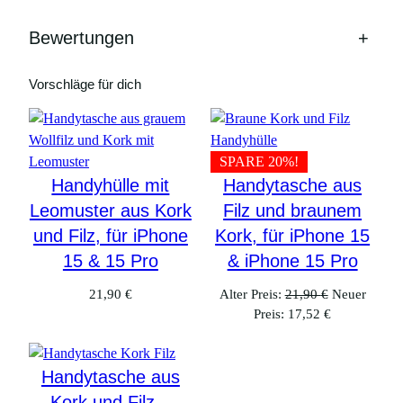
Bewertungen
+
Vorschläge für dich
SPARE 20%!
Handyhülle mit
Handytasche aus
Leomuster aus Kork
Filz und braunem
und Filz, für iPhone
Kork, für iPhone 15
15 & 15 Pro
& iPhone 15 Pro
Ursprünglic
21,90
€
Alter Preis:
21,90
€
Neuer
Aktueller
Preis
Preis:
17,52
€
Preis
war:
ist:
21,90 €
17,52 €.
Handytasche aus
Kork und Filz –