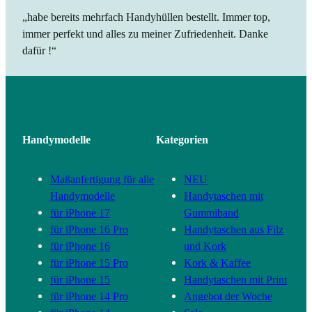
„habe bereits mehrfach Handyhüllen bestellt. Immer top,
immer perfekt und alles zu meiner Zufriedenheit. Danke
dafür !“
Handymodelle
Kategorien
Maßanfertigung für alle
NEU
Handymodelle
Handytaschen mit
für iPhone 17
Gummiband
für iPhone 16 Pro
Handytaschen aus Filz
für iPhone 16
und Kork
für iPhone 15 Pro
Kork & Kaffee
für iPhone 15
Handytaschen mit Print
für iPhone 14 Pro
Angebot der Woche