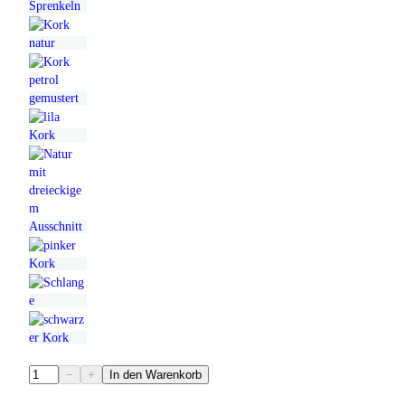
H
−
+
In den Warenkorb
a