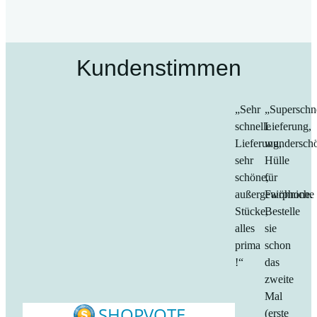
Kundenstimmen
„Sehr
„Superschn
schnelle
Lieferung,
Lieferung,
wundersch
sehr
Hülle
schöne,
für
außergewöhniche
Fairphone.
Stücke,
Bestelle
alles
sie
prima
schon
!“
das
zweite
Mal
(erste