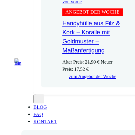
ANGEBOT DER WOCHE
Handyhülle aus Filz &
Kork – Koralle mit
Goldmuster –
Maßanfertigung
U
Alter Preis:
21,90
€
Neuer
A
r
Preis:
17,52
€
k
s
zum Angebot der Woche
t
p
u
r
e
ü
l
n
BLOG
l
g
FAQ
e
l
KONTAKT
r
i
P
c