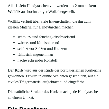
ü
Alle 11-lein Handytaschen von werden aus 2 mm dickem
r
Wollfilz
aus hochwertiger Wolle hergestellt.
i
P
Wollfilz verfügt über viele Eigenschaften, die ihn zum
h
idealen Material für Handytaschen machen:
o
n
schmutz- und feuchtigkeitsabweisend
e
wärme- und kälteisolierend
1
schützt vor Stößen und Kratzern
5
fühlt sich angenehm an
(
nachwachsender Rohstoff
P
Der
Kork
wird aus der Rinde der portugiesischen Korkeiche
r
gewonnen. Er wird in dünne Schichten geschnitten, auf ein
o
textiles Trägermaterial aufgebracht und eingefärbt.
)
M
Die natürliche Struktur des Korks macht jede Handytasche
e
zu einem Unikat.
n
g