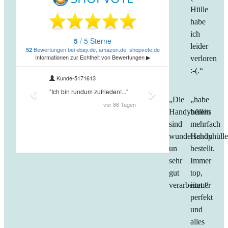
Hülle
habe
ich
leider
verloren
:-(.“
„Die
„habe
Handyhüllen
bereits
sind
mehrfach
wunderschön
Handyhüll
un
bestellt.
sehr
Immer
gut
top,
verarbeitet.“
immer
perfekt
und
alles