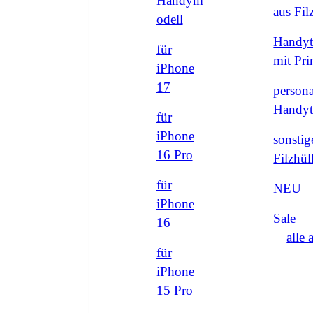
Handym
aus Fi
odell
Handyt
für
mit Pri
iPhone
17
persona
Handyt
für
iPhone
sonstig
16 Pro
Filzhül
für
NEU
iPhone
Sale
16
alle 
für
iPhone
15 Pro