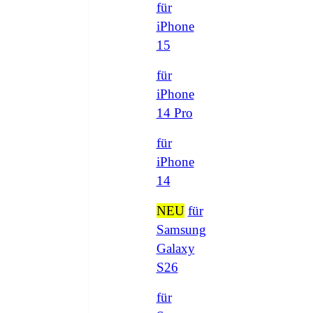
für
iPhone
15
für
iPhone
14 Pro
für
iPhone
14
NEU
für
Samsung
Galaxy
S26
für