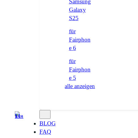
Samsung
Galaxy
S25
für
Fairphon
e 6
für
Fairphon
e 5
alle anzeigen
BLOG
FAQ