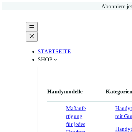
Zum
Abonniere jet
Inhalt
springen
STARTSEITE
SHOP
Handymodelle
Kategorie
Maßanfe
Handyt
rtigung
mit G
für jedes
Handyt