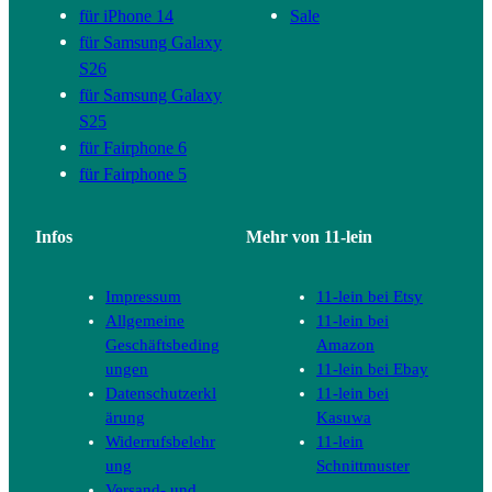
für iPhone 14
Sale
für Samsung Galaxy
S26
für Samsung Galaxy
S25
für Fairphone 6
für Fairphone 5
Infos
Mehr von 11-lein
Impressum
11-lein bei Etsy
Allgemeine
11-lein bei
Geschäftsbeding
Amazon
ungen
11-lein bei Ebay
Datenschutzerkl
11-lein bei
ärung
Kasuwa
Widerrufsbelehr
11-lein
ung
Schnittmuster
Versand- und