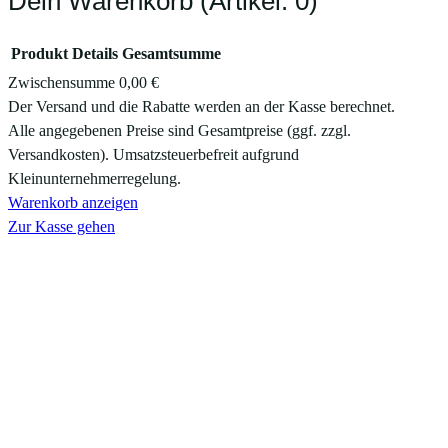
Dein Warenkorb
(Artikel: 0)
Produkt
Details
Gesamtsumme
Zwischensumme
0,00 €
Produkte
Der Versand und die Rabatte werden an der Kasse berechnet.
Alle angegebenen Preise sind Gesamtpreise (ggf. zzgl.
im
Versandkosten). Umsatzsteuerbefreit aufgrund
Warenkorb
Kleinunternehmerregelung.
Warenkorb anzeigen
Zur Kasse gehen