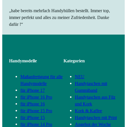
„habe bereits mehrfach Handyhüllen bestellt. Immer top,
immer perfekt und alles zu meiner Zufriedenheit. Danke
dafür !“
Handymodelle
Kategorien
Maßanfertigung für alle
NEU
Handymodelle
Handytaschen mit
für iPhone 17
Gummiband
für iPhone 16 Pro
Handytaschen aus Filz
für iPhone 16
und Kork
für iPhone 15 Pro
Kork & Kaffee
für iPhone 15
Handytaschen mit Print
für iPhone 14 Pro
Angebot der Woche