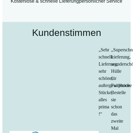
Kostenlose & schnelle Lieferung
persönlicher Service
Kundenstimmen
„Sehr
„Superschn
schnelle
Lieferung,
Lieferung,
wundersch
sehr
Hülle
schöne,
für
außergewöhniche
Fairphone.
Stücke,
Bestelle
alles
sie
prima
schon
!“
das
zweite
Mal