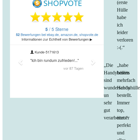
(erste
Hülle
habe
ich
leider
verloren
:-(.“
„Die
„habe
Handyhüllen
bereits
sind
mehrfach
wunderschön
Handyhüll
un
bestellt.
sehr
Immer
gut
top,
verarbeitet.“
immer
perfekt
und