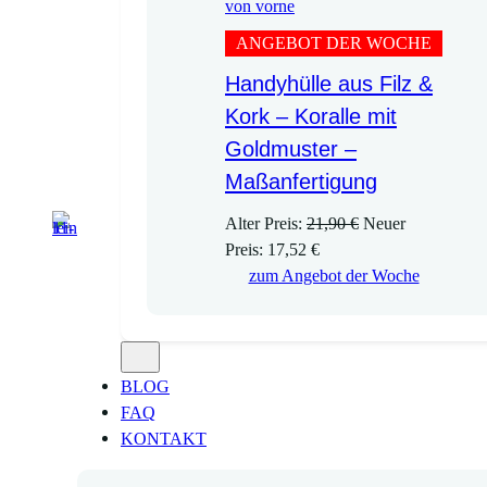
ANGEBOT DER WOCHE
Handyhülle aus Filz &
Kork – Koralle mit
Goldmuster –
Maßanfertigung
U
Alter Preis:
21,90
€
Neuer
A
r
Preis:
17,52
€
k
s
zum Angebot der Woche
t
p
u
r
e
ü
l
n
BLOG
l
g
FAQ
e
l
KONTAKT
r
i
P
c