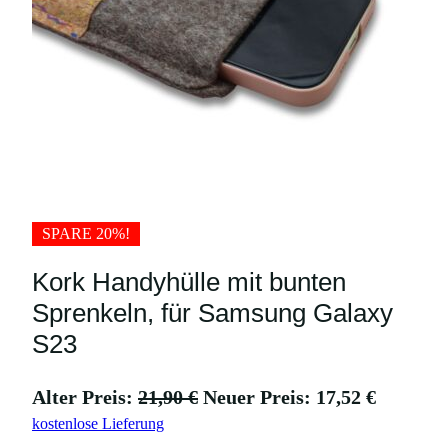
SPARE 20%!
Kork Handyhülle mit bunten
Sprenkeln, für Samsung Galaxy
S23
U
A
Alter Preis:
21,90
€
Neuer Preis:
17,52
€
kostenlose Lieferung
r
k