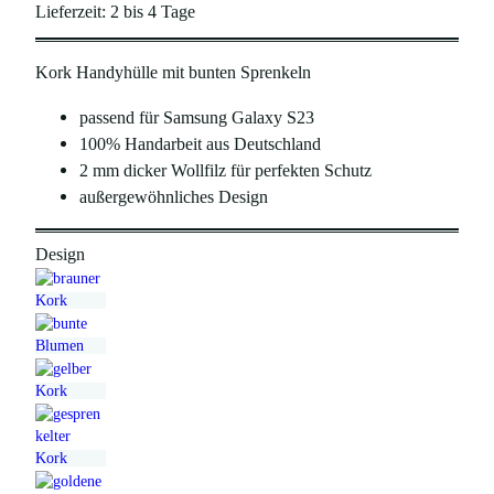
s
t
Lieferzeit:
2 bis 4 Tage
p
u
Kork Handyhülle mit bunten Sprenkeln
r
e
ü
l
passend für Samsung Galaxy S23
n
l
100% Handarbeit aus Deutschland
2 mm dicker Wollfilz für perfekten Schutz
g
e
außergewöhnliches Design
l
r
i
P
Design
c
r
h
e
e
i
r
s
P
i
r
s
e
t