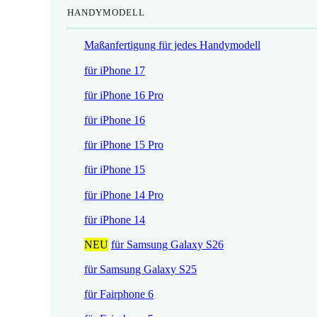
HANDYMODELL
r
h
e
e
Maßanfertigung für jedes Handymodell
i
r
s
P
für iPhone 17
i
r
für iPhone 16 Pro
s
e
t
i
für iPhone 16
:
s
für iPhone 15 Pro
1
w
7
a
für iPhone 15
,
r
für iPhone 14 Pro
5
:
2
2
für iPhone 14
1
NEU
für Samsung Galaxy S26
€
,
.
9
für Samsung Galaxy S25
0
für Fairphone 6