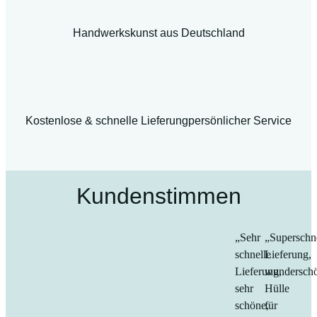
Handwerkskunst aus Deutschland
Kostenlose & schnelle Lieferung
persönlicher Service
Kundenstimmen
„Sehr
„Superschn
schnelle
Lieferung,
Lieferung,
wundersch
sehr
Hülle
schöne,
für