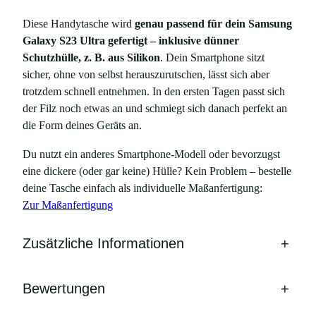
f
ü
Diese Handytasche wird
genau passend für dein Samsung
r
Galaxy S23 Ultra gefertigt – inklusive dünner
S
Schutzhülle, z. B. aus Silikon
. Dein Smartphone sitzt
a
sicher, ohne von selbst herauszurutschen, lässt sich aber
m
trotzdem schnell entnehmen. In den ersten Tagen passt sich
s
der Filz noch etwas an und schmiegt sich danach perfekt an
u
die Form deines Geräts an.
n
Du nutzt ein anderes Smartphone-Modell oder bevorzugst
g
eine dickere (oder gar keine) Hülle? Kein Problem – bestelle
G
deine Tasche einfach als individuelle Maßanfertigung:
a
Zur Maßanfertigung
l
a
Zusätzliche Informationen
+
x
y
S
Bewertungen
+
2
3