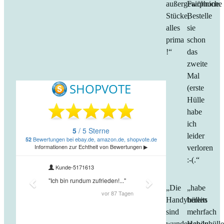
außergewöhniche
Fairphone.
Stücke,
Bestelle
alles
sie
prima
schon
!“
das
zweite
Mal
(erste
Hülle
habe
ich
leider
verloren
:-(.“
„Die
„habe
Handyhüllen
bereits
sind
mehrfach
wunderschön
Handyhüll