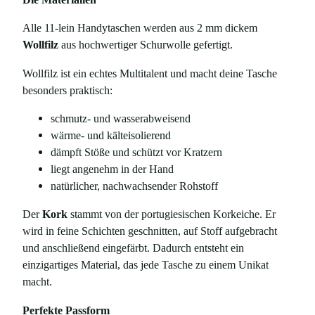
t
e
Alle 11-lein Handytaschen werden aus 2 mm dickem
r
Wollfilz
aus hochwertiger Schurwolle gefertigt.
,
a
Wollfilz ist ein echtes Multitalent und macht deine Tasche
u
besonders praktisch:
s
schmutz- und wasserabweisend
F
wärme- und kälteisolierend
i
dämpft Stöße und schützt vor Kratzern
l
liegt angenehm in der Hand
z
natürlicher, nachwachsender Rohstoff
u
n
Der
Kork
stammt von der portugiesischen Korkeiche. Er
d
wird in feine Schichten geschnitten, auf Stoff aufgebracht
K
und anschließend eingefärbt. Dadurch entsteht ein
o
einzigartiges Material, das jede Tasche zu einem Unikat
r
macht.
k
,
Perfekte Passform