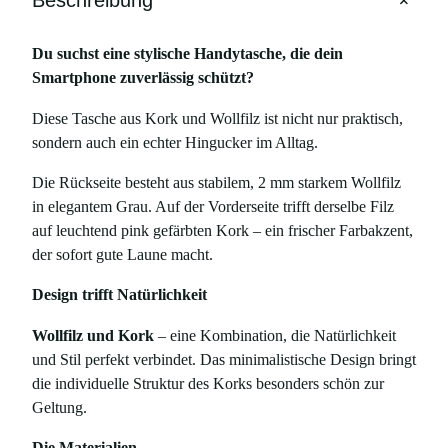
+
Beschreibung
m
i
Du suchst eine stylische Handytasche, die dein
t
Smartphone zuverlässig schützt?
H
a
Diese Tasche aus Kork und Wollfilz ist nicht nur praktisch,
h
sondern auch ein echter Hingucker im Alltag.
n
Die Rückseite besteht aus stabilem, 2 mm starkem Wollfilz
e
in elegantem Grau. Auf der Vorderseite trifft derselbe Filz
n
auf leuchtend pink gefärbten Kork – ein frischer Farbakzent,
t
der sofort gute Laune macht.
r
i
Design trifft Natürlichkeit
t
t
Wollfilz und Kork
– eine Kombination, die Natürlichkeit
-
und Stil perfekt verbindet. Das minimalistische Design bringt
M
die individuelle Struktur des Korks besonders schön zur
u
Geltung.
s
Die Materialien