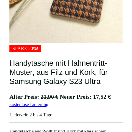
SPARE 20%!
Handytasche mit Hahnentritt-
Muster, aus Filz und Kork, für
Samsung Galaxy S23 Ultra
U
A
Alter Preis:
21,90
€
Neuer Preis:
17,52
€
kostenlose Lieferung
r
k
s
t
Lieferzeit:
2 bis 4 Tage
p
u
Handytasche aus Wollfilz und Kork mit klassischem
r
e