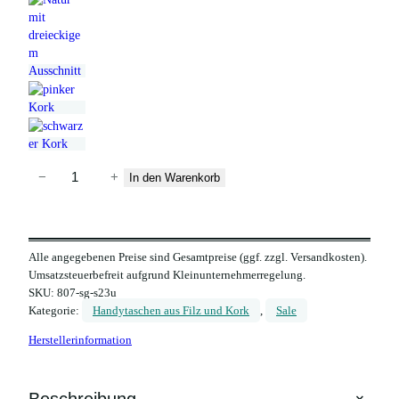
H
−
+
In den Warenkorb
a
n
d
Alle angegebenen Preise sind Gesamtpreise (ggf. zzgl. Versandkosten).
y
Umsatzsteuerbefreit aufgrund Kleinunternehmerregelung.
t
SKU:
807-sg-s23u
a
Kategorie:
Handytaschen aus Filz und Kork
, 
Sale
s
Herstellerinformation
c
h
e