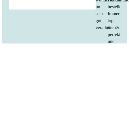
un
bestellt.
sehr
Immer
gut
top,
verarbeitet.“
immer
perfekt
und
alles
zu
meiner
Zufriedenhe
Danke
dafür
!“
Kundenstimmen