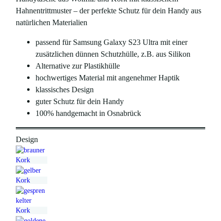
Hahnentrittmuster – der perfekte Schutz für dein Handy aus
ü
l
natürlichen Materialien
n
l
passend für Samsung Galaxy S23 Ultra mit einer
g
e
zusätzlichen dünnen Schutzhülle, z.B. aus Silikon
l
r
Alternative zur Plastikhülle
i
P
hochwertiges Material mit angenehmer Haptik
c
r
klassisches Design
guter Schutz für dein Handy
h
e
100% handgemacht in Osnabrück
e
i
r
s
Design
P
i
r
s
e
t
i
:
s
1