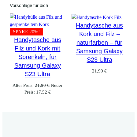
U
Vorschläge für dich
l
t
Handytasche aus
r
SPARE 20%!
Kork und Filz –
a
Handytasche aus
M
naturfarben – für
Filz und Kork mit
e
Samsung Galaxy
Sprenkeln, für
n
S23 Ultra
g
Samsung Galaxy
e
21,90
€
S23 Ultra
Ursprünglicher
Alter Preis:
21,90
€
Neuer
Aktueller
Preis
Preis:
17,52
€
Preis
war:
ist:
21,90 €
17,52 €.