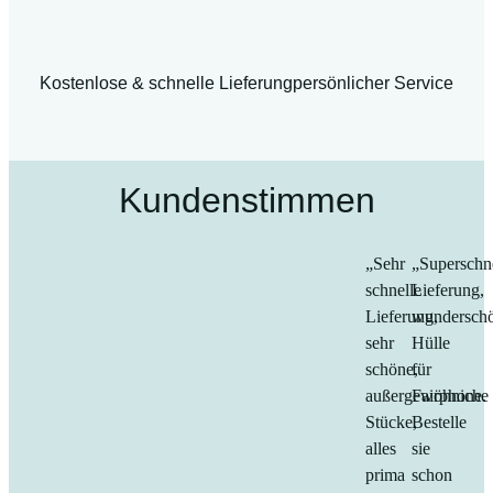
Kostenlose & schnelle Lieferung
persönlicher Service
Kundenstimmen
„Sehr
„Superschn
schnelle
Lieferung,
Lieferung,
wundersch
sehr
Hülle
schöne,
für
außergewöhniche
Fairphone.
Stücke,
Bestelle
alles
sie
prima
schon