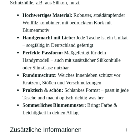
Schutzhülle, z.B. aus Silikon, nutzt.
B
l
Hochwertiges Material:
Robuster, stoßdämpfender
u
Wollfilz kombiniert mit bedrucktem Kork mit
m
Blumenmotiv
e
Handgemacht mit Liebe:
Jede Tasche ist ein Unikat
n
– sorgfältig in Deutschland gefertigt
d
Perfekte Passform:
Maßgefertigt für dein
e
Handymodell – auch mit zusätzlicher Silikonhülle
s
oder Slim-Case nutzbar
i
Rundumschutz:
Weiches Innenleben schützt vor
g
Kratzern, Stößen und Verschmutzungen
n
Praktisch & schön:
Schlankes Format – passt in jede
–
Tasche und macht optisch richtig was her
F
Sommerliches Blumenmuster:
Bringt Farbe &
i
Leichtigkeit in deinen Alltag
l
z
Zusätzliche Informationen
+
&