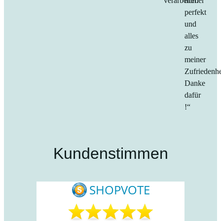
verarbeitet.“
immer
perfekt
und
alles
zu
meiner
Zufriedenhe
Danke
dafür
!“
Kundenstimmen