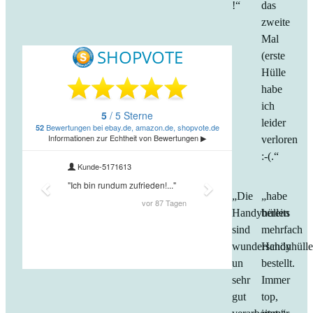
!“
das
zweite
Mal
(erste
Hülle
habe
ich
leider
verloren
:-(.“
„Die
„habe
Handyhüllen
bereits
sind
mehrfach
wunderschön
Handyhüll
un
bestellt.
sehr
Immer
gut
top,