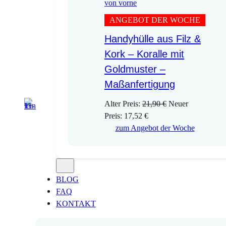
ANGEBOT DER WOCHE
Handyhülle aus Filz &
Kork – Koralle mit
Goldmuster –
Maßanfertigung
U
Alter Preis:
21,90
€
Neuer
A
r
Preis:
17,52
€
k
s
zum Angebot der Woche
t
p
u
r
e
ü
l
n
BLOG
l
g
FAQ
e
l
KONTAKT
r
i
P
c