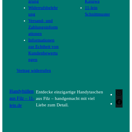
ärung
Kasuwa
Widerrufsbelehr
11-lein
ung
Schnittmuster
Versand- und
Zahlungsinform
ationen
Informationen
zur Echtheit von
Kundenbewertu
ngen
Vertrag widerrufen
Handyhüllen
Entdecke einzigartige Handytaschen
Inst
aus Filz – 11-
aus Filz – handgemacht mit viel
Face
lein.de
Liebe zum Detail.