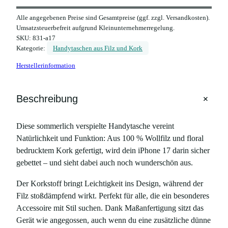
o
Alle angegebenen Preise sind Gesamtpreise (ggf. zzgl. Versandkosten).
n
Umsatzsteuerbefreit aufgrund Kleinunternehmerregelung.
e
SKU:
831-a17
1
Kategorie:
Handytaschen aus Filz und Kork
7
Herstellerinformation
H
a
n
+
Beschreibung
d
y
Diese sommerlich verspielte Handytasche vereint
t
Natürlichkeit und Funktion: Aus 100 % Wollfilz und floral
a
bedrucktem Kork gefertigt, wird dein iPhone 17 darin sicher
s
gebettet – und sieht dabei auch noch wunderschön aus.
c
h
Der Korkstoff bringt Leichtigkeit ins Design, während der
e
Filz stoßdämpfend wirkt. Perfekt für alle, die ein besonderes
m
Accessoire mit Stil suchen. Dank Maßanfertigung sitzt das
i
Gerät wie angegossen, auch wenn du eine zusätzliche dünne
t