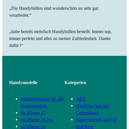
„Die Handyhüllen sind wunderschön un sehr gut
verarbeitet.“
„habe bereits mehrfach Handyhüllen bestellt. Immer top,
immer perfekt und alles zu meiner Zufriedenheit. Danke
dafür !“
Handymodelle
Kategorien
Maßanfertigung für alle
NEU
Handymodelle
Handytaschen mit
für iPhone 17
Gummiband
für iPhone 16 Pro
Handytaschen aus Filz
für iPhone 16
und Kork