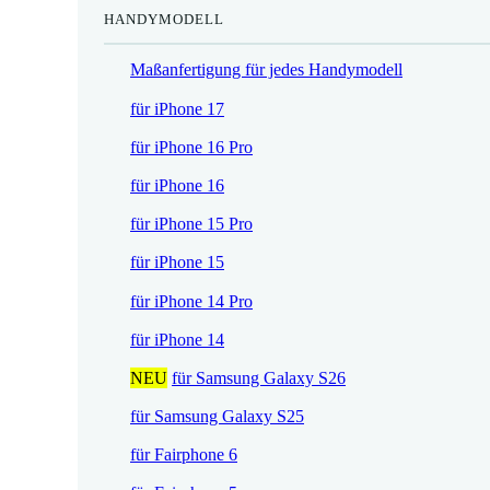
HANDYMODELL
r
h
e
e
Maßanfertigung für jedes Handymodell
i
r
s
P
für iPhone 17
i
r
für iPhone 16 Pro
s
e
t
i
für iPhone 16
:
s
für iPhone 15 Pro
1
w
7
a
für iPhone 15
,
r
für iPhone 14 Pro
5
:
2
2
für iPhone 14
1
NEU
für Samsung Galaxy S26
€
,
.
9
für Samsung Galaxy S25
0
für Fairphone 6