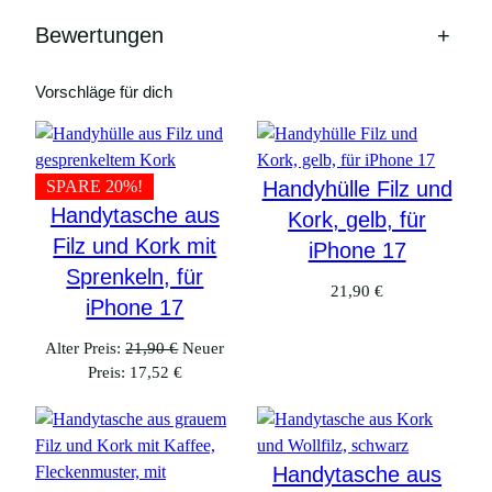
K
Bewertungen
+
o
r
k
Vorschläge für dich
M
e
n
SPARE 20%!
Handyhülle Filz und
g
Handytasche aus
Kork, gelb, für
e
Filz und Kork mit
iPhone 17
Sprenkeln, für
21,90
€
iPhone 17
Ursprünglicher
Alter Preis:
21,90
€
Neuer
Aktueller
Preis
Preis:
17,52
€
Preis
war:
ist:
21,90 €
17,52 €.
Handytasche aus