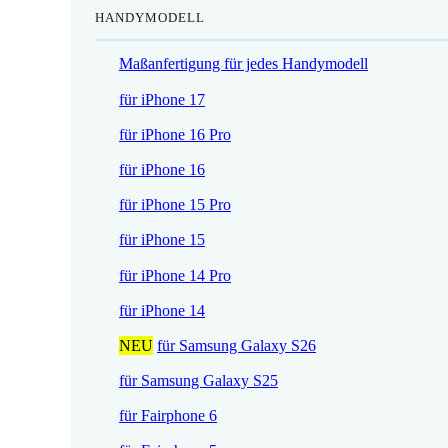
HANDYMODELL
r
h
e
e
Maßanfertigung für jedes Handymodell
i
r
s
P
für iPhone 17
i
r
für iPhone 16 Pro
s
e
t
i
für iPhone 16
:
s
für iPhone 15 Pro
1
w
7
a
für iPhone 15
,
r
für iPhone 14 Pro
5
:
2
2
für iPhone 14
1
NEU
für Samsung Galaxy S26
€
,
.
9
für Samsung Galaxy S25
0
für Fairphone 6