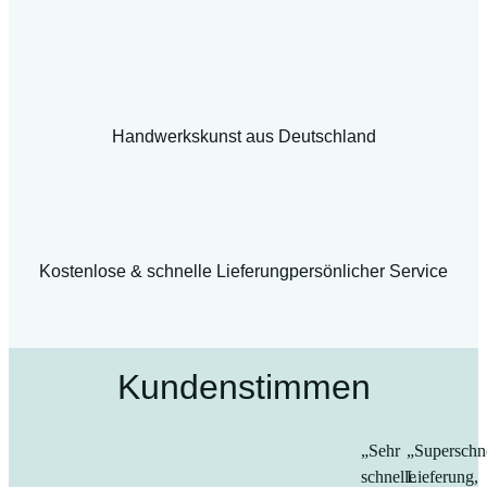
Handwerkskunst aus Deutschland
Kostenlose & schnelle Lieferung
persönlicher Service
Kundenstimmen
„Sehr
„Superschn
schnelle
Lieferung,