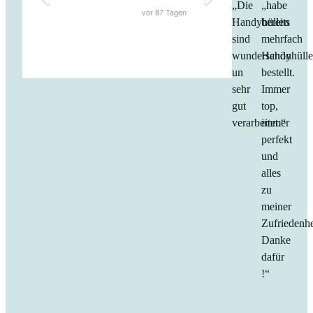
„Die
„habe
Handyhüllen
bereits
sind
mehrfach
wunderschön
Handyhüll
un
bestellt.
sehr
Immer
gut
top,
verarbeitet.“
immer
perfekt
und
alles
zu
meiner
Zufriedenhe
Danke
dafür
!“