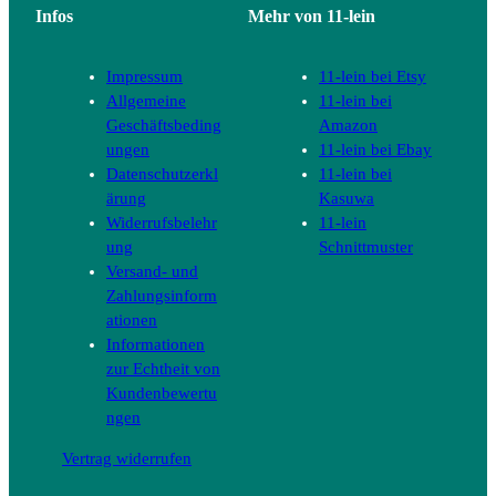
Infos
Mehr von 11-lein
Impressum
11-lein bei Etsy
Allgemeine
11-lein bei
Geschäftsbeding
Amazon
ungen
11-lein bei Ebay
Datenschutzerkl
11-lein bei
ärung
Kasuwa
Widerrufsbelehr
11-lein
ung
Schnittmuster
Versand- und
Zahlungsinform
ationen
Informationen
zur Echtheit von
Kundenbewertu
ngen
Vertrag widerrufen