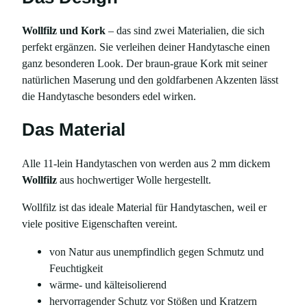
h
o
Wollfilz und Kork
– das sind zwei Materialien, die sich
n
perfekt ergänzen. Sie verleihen deiner Handytasche einen
e
ganz besonderen Look. Der braun-graue Kork mit seiner
1
natürlichen Maserung und den goldfarbenen Akzenten lässt
6
die Handytasche besonders edel wirken.
P
r
Das Material
o
,
Alle 11-lein Handytaschen von werden aus 2 mm dickem
g
Wollfilz
aus hochwertiger Wolle hergestellt.
e
m
Wollfilz ist das ideale Material für Handytaschen, weil er
u
viele positive Eigenschaften vereint.
s
von Natur aus unempfindlich gegen Schmutz und
t
Feuchtigkeit
e
wärme- und kälteisolierend
r
hervorragender Schutz vor Stößen und Kratzern
t