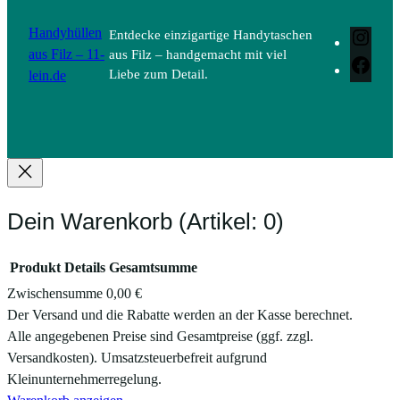
Handyhüllen
Entdecke einzigartige Handytaschen
Inst
aus Filz – 11-
aus Filz – handgemacht mit viel
Face
lein.de
Liebe zum Detail.
Dein Warenkorb
(Artikel: 0)
Produkt
Details
Gesamtsumme
Zwischensumme
0,00 €
Produkte
Der Versand und die Rabatte werden an der Kasse berechnet.
Alle angegebenen Preise sind Gesamtpreise (ggf. zzgl.
im
Versandkosten). Umsatzsteuerbefreit aufgrund
Warenkorb
Kleinunternehmerregelung.