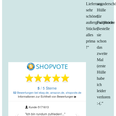
Lieferung,
wundersch
sehr
Hülle
schöne,
für
außergewöhniche
Fairphone.
Stücke,
Bestelle
alles
sie
prima
schon
!“
das
zweite
Mal
(erste
Hülle
habe
ich
leider
verloren
:-(.“