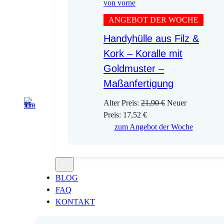
ANGEBOT DER WOCHE
Handyhülle aus Filz &
Kork – Koralle mit
Goldmuster –
Maßanfertigung
U
Alter Preis:
21,90
€
Neuer
A
r
Preis:
17,52
€
k
s
zum Angebot der Woche
t
p
u
r
e
ü
l
n
BLOG
l
g
FAQ
e
l
KONTAKT
r
i
P
c