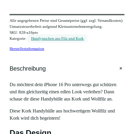
o
r
k
Alle angegebenen Preise sind Gesamtpreise (ggf. zzgl. Versandkosten).
H
Umsatzsteuerbefreit aufgrund Kleinunternehmerregelung.
a
SKU:
828-a16pro
n
Kategorie:
Handytaschen aus Filz und Kork
d
Herstellerinformation
y
h
ü
+
Beschreibung
l
l
Du möchtest dein iPhone 16 Pro unterwegs gut schützen
e
und ihm gleichzeitig einen edlen Look verleihen? Dann
,
schaue dir diese Handyhülle aus Kork und Wollfilz an.
f
ü
Diese Kork Handyhülle aus hochwertigem Wollfilz und
r
Kork wird dich begeistern!
i
P
Das Design