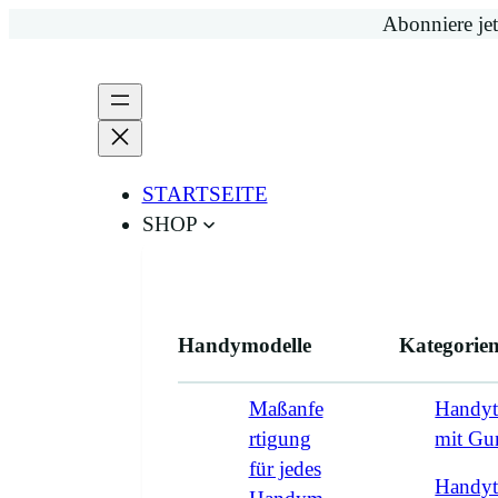
Zum
Abonniere jet
Inhalt
springen
STARTSEITE
SHOP
Handymodelle
Kategorie
Maßanfe
Handyt
rtigung
mit G
für jedes
Handyt