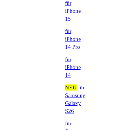
für
iPhone
15
für
iPhone
14 Pro
für
iPhone
14
NEU
für
Samsung
Galaxy
S26
für