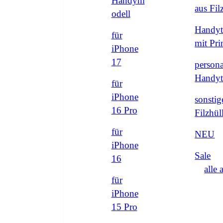
Handym
aus Fi
odell
Handyt
für
mit Pri
iPhone
17
persona
Handyt
für
iPhone
sonstig
16 Pro
Filzhül
für
NEU
iPhone
Sale
16
alle 
für
iPhone
15 Pro