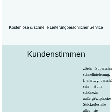
Kostenlose & schnelle Lieferung
persönlicher Service
Kundenstimmen
„Sehr
„Superschn
schnelle
Lieferung,
Lieferung,
wundersch
sehr
Hülle
schöne,
für
außergewöhniche
Fairphone.
Stücke,
Bestelle
alles
sie