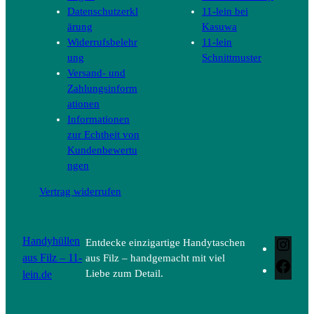
Datenschutzerkl
11-lein bei
ärung
Kasuwa
Widerrufsbelehr
11-lein
ung
Schnittmuster
Versand- und
Zahlungsinform
ationen
Informationen
zur Echtheit von
Kundenbewertu
ngen
Vertrag widerrufen
Handyhüllen
Entdecke einzigartige Handytaschen
Inst
aus Filz – 11-
aus Filz – handgemacht mit viel
Face
lein.de
Liebe zum Detail.