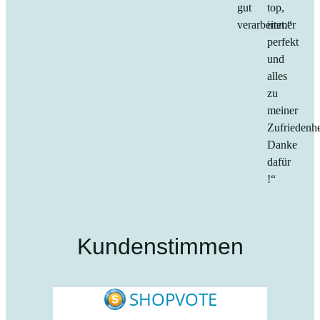
gut
top,
verarbeitet.“
immer
perfekt
und
alles
zu
meiner
Zufriedenhe
Danke
dafür
!“
Kundenstimmen