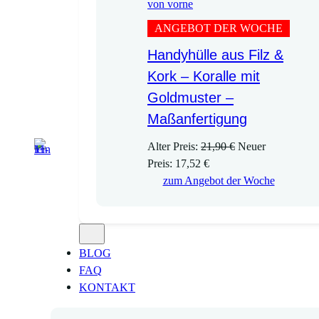
ANGEBOT DER WOCHE
Handyhülle aus Filz &
Kork – Koralle mit
Goldmuster –
Maßanfertigung
U
Alter Preis:
21,90
€
Neuer
A
r
Preis:
17,52
€
k
s
zum Angebot der Woche
t
p
u
r
e
ü
l
n
BLOG
l
g
FAQ
e
l
KONTAKT
r
i
P
c