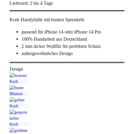
s
t
Lieferzeit:
2 bis 4 Tage
p
u
Kork Handyhülle mit bunten Sprenkeln
r
e
ü
l
passend für iPhone 14 oder iPhone 14 Pro
n
l
100% Handarbeit aus Deutschland
2 mm dicker Wollfilz für perfekten Schutz
g
e
außergewöhnliches Design
l
r
i
P
Design
c
r
h
e
e
i
r
s
P
i
r
s
e
t