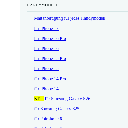
HANDYMODELL
r
h
e
e
Maßanfertigung für jedes Handymodell
i
r
s
P
für iPhone 17
i
r
für iPhone 16 Pro
s
e
t
i
für iPhone 16
:
s
für iPhone 15 Pro
1
w
7
a
für iPhone 15
,
r
für iPhone 14 Pro
5
:
2
2
für iPhone 14
1
NEU
für Samsung Galaxy S26
€
,
.
9
für Samsung Galaxy S25
0
für Fairphone 6