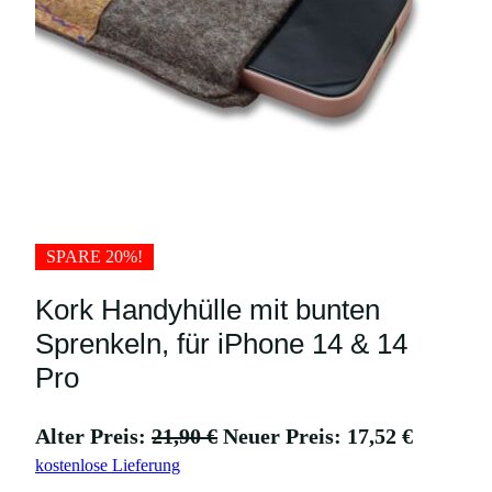
SPARE 20%!
Kork Handyhülle mit bunten
Sprenkeln, für iPhone 14 & 14
Pro
U
A
Alter Preis:
21,90
€
Neuer Preis:
17,52
€
kostenlose Lieferung
r
k