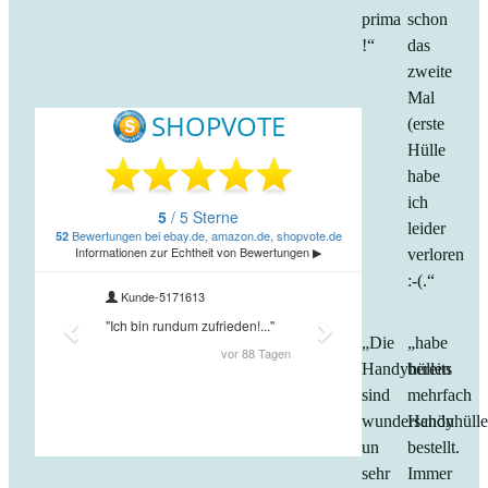
prima
schon
!“
das
zweite
Mal
(erste
Hülle
habe
ich
leider
verloren
:-(.“
„Die
„habe
Handyhüllen
bereits
sind
mehrfach
wunderschön
Handyhüll
un
bestellt.
sehr
Immer