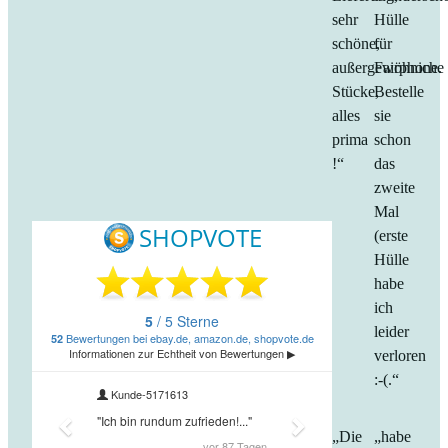
sehr
Hülle
schöne,
für
außergewöhniche
Fairphone.
Stücke,
Bestelle
alles
sie
prima
schon
!“
das
zweite
Mal
(erste
Hülle
habe
ich
leider
verloren
:-(.“
„Die
„habe