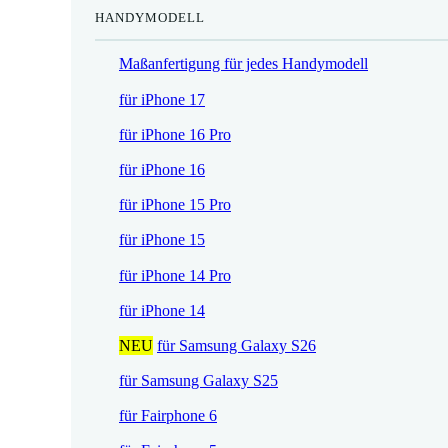
HANDYMODELL
r
h
e
e
Maßanfertigung für jedes Handymodell
i
r
s
P
für iPhone 17
i
r
für iPhone 16 Pro
s
e
t
i
für iPhone 16
:
s
für iPhone 15 Pro
1
w
7
a
für iPhone 15
,
r
für iPhone 14 Pro
5
:
2
2
für iPhone 14
1
NEU
für Samsung Galaxy S26
€
,
.
9
für Samsung Galaxy S25
0
für Fairphone 6