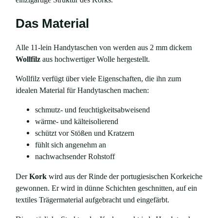
,
p
Das Material
a
s
Alle 11-lein Handytaschen von werden aus 2 mm dickem
s
Wollfilz
aus hochwertiger Wolle hergestellt.
e
n
Wollfilz verfügt über viele Eigenschaften, die ihn zum
d
idealen Material für Handytaschen machen:
f
schmutz- und feuchtigkeitsabweisend
ü
wärme- und kälteisolierend
r
schützt vor Stößen und Kratzern
i
fühlt sich angenehm an
P
nachwachsender Rohstoff
h
o
Der
Kork
wird aus der Rinde der portugiesischen Korkeiche
n
gewonnen. Er wird in dünne Schichten geschnitten, auf ein
e
textiles Trägermaterial aufgebracht und eingefärbt.
1