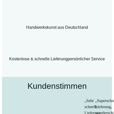
Handwerkskunst aus Deutschland
Kostenlose & schnelle Lieferung
persönlicher Service
Kundenstimmen
„Sehr
„Superschn
schnelle
Lieferung,
Lieferung,
wundersch