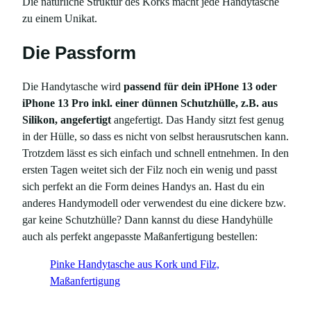
3
Die natürliche Struktur des Korks macht jede Handytasche
/
zu einem Unikat.
1
Die Passform
3
P
r
Die Handytasche wird
passend für dein iPHone 13 oder
o
iPhone 13 Pro inkl. einer dünnen Schutzhülle, z.B. aus
M
Silikon, angefertigt
angefertigt. Das Handy sitzt fest genug
e
in der Hülle, so dass es nicht von selbst herausrutschen kann.
n
Trotzdem lässt es sich einfach und schnell entnehmen. In den
g
ersten Tagen weitet sich der Filz noch ein wenig und passt
e
sich perfekt an die Form deines Handys an. Hast du ein
anderes Handymodell oder verwendest du eine dickere bzw.
gar keine Schutzhülle? Dann kannst du diese Handyhülle
auch als perfekt angepasste Maßanfertigung bestellen:
Pinke Handytasche aus Kork und Filz,
Maßanfertigung