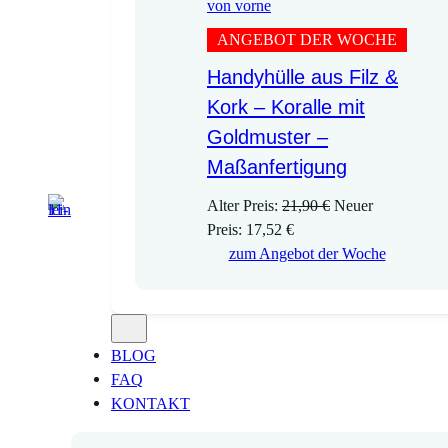
ANGEBOT DER WOCHE
Handyhülle aus Filz &
Kork – Koralle mit
Goldmuster –
Maßanfertigung
U
Alter Preis:
21,90
€
Neuer
A
r
Preis:
17,52
€
k
s
zum Angebot der Woche
t
p
u
r
e
ü
l
n
BLOG
l
g
FAQ
e
l
KONTAKT
r
i
P
c