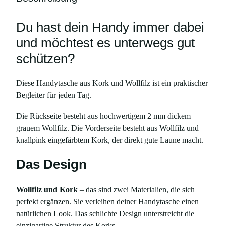
a
s
Du hast dein Handy immer dabei
c
h
und möchtest es unterwegs gut
e
schützen?
a
u
Diese Handytasche aus Kork und Wollfilz ist ein praktischer
s
Begleiter für jeden Tag.
K
o
Die Rückseite besteht aus hochwertigem 2 mm dickem
r
grauem Wollfilz. Die Vorderseite besteht aus Wollfilz und
k
knallpink eingefärbtem Kork, der direkt gute Laune macht.
u
n
Das Design
d
F
Wollfilz und Kork
– das sind zwei Materialien, die sich
i
perfekt ergänzen. Sie verleihen deiner Handytasche einen
l
natürlichen Look. Das schlichte Design unterstreicht die
z
einzigartige Struktur des Korks.