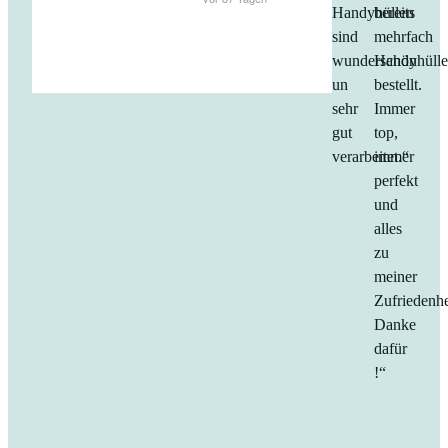
Handyhüllen
bereits
sind
mehrfach
wunderschön
Handyhüll
un
bestellt.
sehr
Immer
gut
top,
verarbeitet.“
immer
perfekt
und
alles
zu
meiner
Zufriedenhe
Danke
dafür
!“