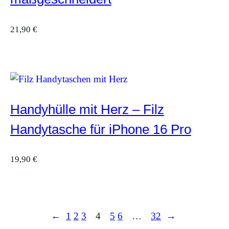
21,90
€
Handyhülle mit Herz – Filz
Handytasche für iPhone 16 Pro
19,90
€
←
1
2
3
4
5
6
…
32
→