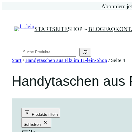
Zum
Abonniere jet
Inhalt
springen
STARTSEITE
SHOP
BLOG
FAQ
KONT
Suchen
Start
/
Handytaschen aus Filz im 11-lein-Shop
/ Seite 4
Handytaschen aus F
Produkte filtern
Schließen