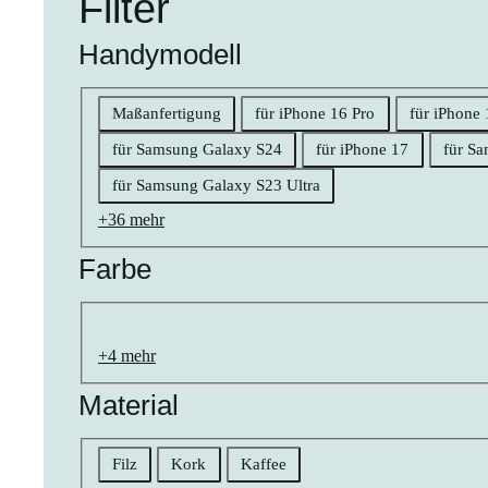
Filter
Handymodell
Handymodell
Maßanfertigung
für iPhone 16 Pro
für iPhone 
für Samsung Galaxy S24
für iPhone 17
für S
für Samsung Galaxy S23 Ultra
+36 mehr
Farbe
Farbe
natur
braun
schwarz
goldfarben
gelb
bunt
rosa
grün
grau
orange
blau
rot
weiß
pink
petrol
+4 mehr
Material
Material
Filz
Kork
Kaffee