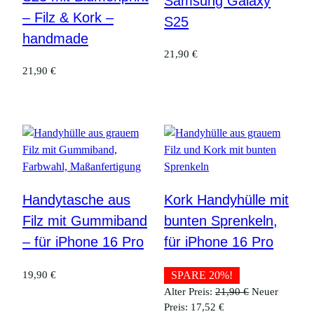
Samsung Galaxy
– Filz & Kork –
S25
handmade
21,90
€
21,90
€
Handytasche aus
Kork Handyhülle mit
Filz mit Gummiband
bunten Sprenkeln,
– für iPhone 16 Pro
für iPhone 16 Pro
19,90
€
SPARE 20%!
Ursprüngliche
Alter Preis:
21,90
€
Neuer
Aktueller
Preis
Preis:
17,52
€