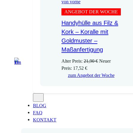
ANGEBOT DER WOCHE
Handyhülle aus Filz &
Kork – Koralle mit
Goldmuster –
Maßanfertigung
U
Alter Preis:
21,90
€
Neuer
A
r
Preis:
17,52
€
k
s
zum Angebot der Woche
t
p
u
r
e
ü
l
n
BLOG
l
g
FAQ
e
l
KONTAKT
r
i
P
c