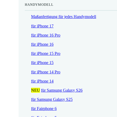
HANDYMODELL
r
h
e
e
Maßanfertigung für jedes Handymodell
i
r
s
P
für iPhone 17
i
r
für iPhone 16 Pro
s
e
t
i
für iPhone 16
:
s
für iPhone 15 Pro
1
w
7
a
für iPhone 15
,
r
für iPhone 14 Pro
5
:
2
2
für iPhone 14
1
NEU
für Samsung Galaxy S26
€
,
.
9
für Samsung Galaxy S25
0
für Fairphone 6