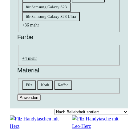
für Samsung Galaxy S23
für Samsung Galaxy S23 Ultra
+36 mehr
Farbe
Farbe
natur
braun
schwarz
goldfarben
gelb
bunt
rosa
grün
grau
orange
blau
rot
weiß
pink
petrol
+4 mehr
Material
Material
Filz
Kork
Kaffee
Anwenden