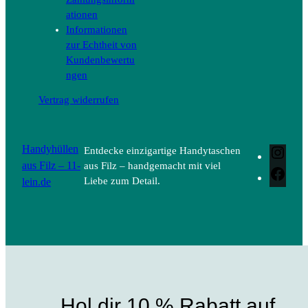
ationen
Informationen
zur Echtheit von
Kundenbewertu
ngen
Vertrag widerrufen
Handyhüllen
Entdecke einzigartige Handytaschen
Inst
aus Filz – 11-
aus Filz – handgemacht mit viel
Face
lein.de
Liebe zum Detail.
Hol dir 10 % Rabatt auf