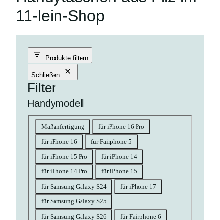
11-lein-Shop
Produkte filtern
Schließen
Filter
Handymodell
Handymodell
Maßanfertigung
für iPhone 16 Pro
für iPhone 16
für Fairphone 5
für iPhone 15 Pro
für iPhone 14
für iPhone 14 Pro
für iPhone 15
für Samsung Galaxy S24
für iPhone 17
für Samsung Galaxy S25
für Samsung Galaxy S26
für Fairphone 6