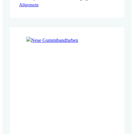
Allgemein
welche Flexfolie auf dem Filz gut hält, jetzt
habe ich die perfekte Folie gefunden. Die
goldenen Punkte und das goldene
Ornament sind mattgold, die roségoldenen
Punkte haben einen schönen dezenten
Glanz.