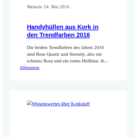
Melanie
·
24. Mai 2016
Handyhüllen aus Kork in
den Trendfarben 2016
Die beiden Trendfarben des Jahres 2016
sind Rose Quartz und Serenity, also ein
schönes Rosa und ein zartes Hellblau. In
Allgemein
diesen beiden sommerlich-frischen Farben
gibt es jetzt zwei neue Handyhüllen aus
Filz und Kork. Der Kork wurde jeweils
hellblau und rosa eingefärbt, so dass die
natürliche Maserung erhalten bleibt. Die
zarten Farben bilden einen interessanten…