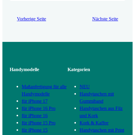
werden keine Bestellungen bearbeitet,
Fragen beantworte ich aber trotzdem gerne.
Alle Bestellungen, die bis einschließlich 1.
Vorherige Seite
Nächste Seite
Januar eingehen und sofort…
Handymodelle
Kategorien
Maßanfertigung für alle
NEU
Handymodelle
Handytaschen mit
für iPhone 17
Gummiband
für iPhone 16 Pro
Handytaschen aus Filz
für iPhone 16
und Kork
für iPhone 15 Pro
Kork & Kaffee
für iPhone 15
Handytaschen mit Print