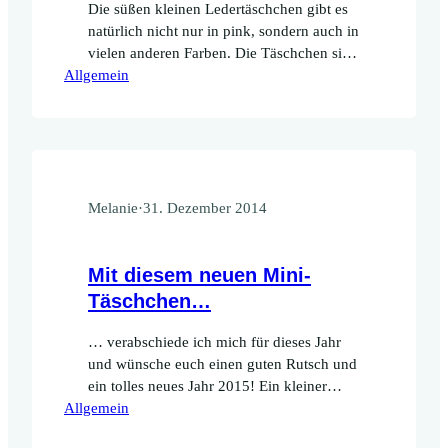
Die süßen kleinen Ledertäschchen gibt es
natürlich nicht nur in pink, sondern auch in
vielen anderen Farben. Die Täschchen sind
Allgemein
perfekt als Aufbewahrung für
Kundenkarten geeignet, aber auch als
Visitenkartenetui oder Kleingeldtäschchen.
Sie sind aus Echtleder und werden mit
einem kleinen goldfarbenen Knopf
verschlossen. Die kleinen Täschchen sind
ab sofort im Shop erhältlich.
Melanie
·
31. Dezember 2014
Mit diesem neuen Mini-
Täschchen…
… verabschiede ich mich für dieses Jahr
und wünsche euch einen guten Rutsch und
ein tolles neues Jahr 2015! Ein kleiner
Allgemein
Hinweis noch: Vom 2. bis 9. Januar bleibt
der Shop geschlossen. In dieser Zeit