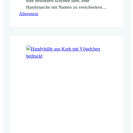
eine besonders schönee Idee, eine
Handytasche mit Namen zu verschenken?
Allgemein
Oder mit einem anderen besonderen Text?
Ganz neu ist jetzt diese Handytasche mit
Wunschtext im schlichten Design in den
Shop eingezogen.