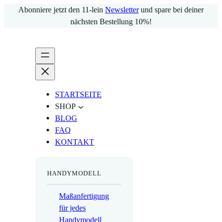
Zum
Abonniere jetzt den 11-lein
Newsletter
und spare bei deiner
Inhalt
nächsten Bestellung 10%!
springen
STARTSEITE
SHOP
BLOG
FAQ
KONTAKT
HANDYMODELL
Maßanfertigung
für jedes
Handymodell