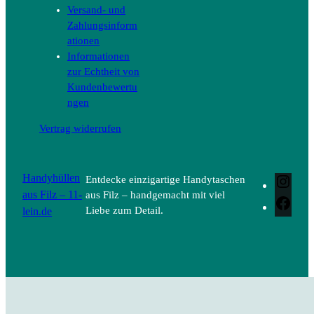
Versand- und
Zahlungsinform
ationen
Informationen
zur Echtheit von
Kundenbewertu
ngen
Vertrag widerrufen
Handyhüllen
Entdecke einzigartige Handytaschen
Inst
aus Filz – 11-
aus Filz – handgemacht mit viel
Face
lein.de
Liebe zum Detail.