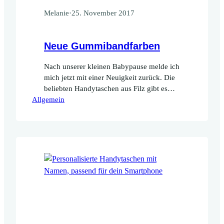
Melanie
·
25. November 2017
Neue Gummibandfarben
Nach unserer kleinen Babypause melde ich
mich jetzt mit einer Neuigkeit zurück. Die
beliebten Handytaschen aus Filz gibt es
Allgemein
jetzt mit drei neuen Gummibandfarben:
orange, dunkelblau und petrol. Türkis
musste ich leider aus dem Sortiment
nehmen, aber das wunderschöne Petrol
dürfte ein würdiger Ersatz sein.