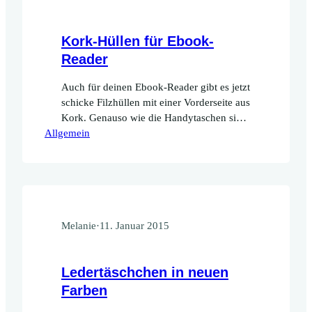
Kork-Hüllen für Ebook-
Reader
Auch für deinen Ebook-Reader gibt es jetzt
schicke Filzhüllen mit einer Vorderseite aus
Kork. Genauso wie die Handytaschen sind
Allgemein
sie aus hochwertigem grauem Wollfilz (2
mm dick) und dem wunderschönen
Korkleder, das auch schon
für Handytaschen und Ohrstecker zum
Einsatz kommt.
Melanie
·
11. Januar 2015
Ledertäschchen in neuen
Farben