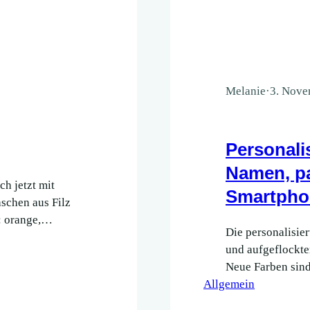
Melanie
·
3. Nove
Personali
Namen, pa
h jetzt mit
Smartpho
schen aus Filz
: orange,
Die personalisie
er aus dem
und aufgeflockte
ol dürfte ein
Neue Farben sind
Allgemein
modernere Schrif