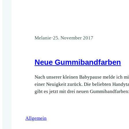
Melanie
·
25. November 2017
Neue Gummibandfarben
Nach unserer kleinen Babypause melde ich mic
einer Neuigkeit zurück. Die beliebten Handyta
gibt es jetzt mit drei neuen Gummibandfarben
dunkelblau und petrol. Türkis musste ich leid
Sortiment nehmen, aber das wunderschöne Petr
würdiger Ersatz sein.
Allgemein