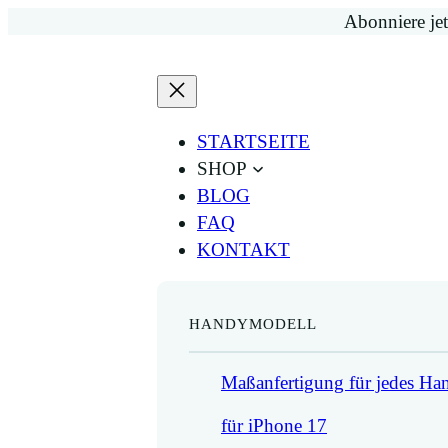
Zum
Abonniere jet
Inhalt
springen
STARTSEITE
SHOP
BLOG
FAQ
KONTAKT
HANDYMODELL
Maßanfertigung für jedes H
für iPhone 17