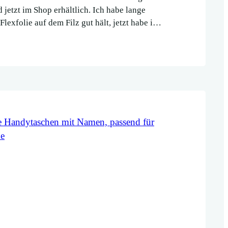
 jetzt im Shop erhältlich. Ich habe lange
Flexfolie auf dem Filz gut hält, jetzt habe ich
ie gefunden. Die goldenen Punkte und das
 sind mattgold, die roségoldenen Punkte
önen dezenten Glanz.