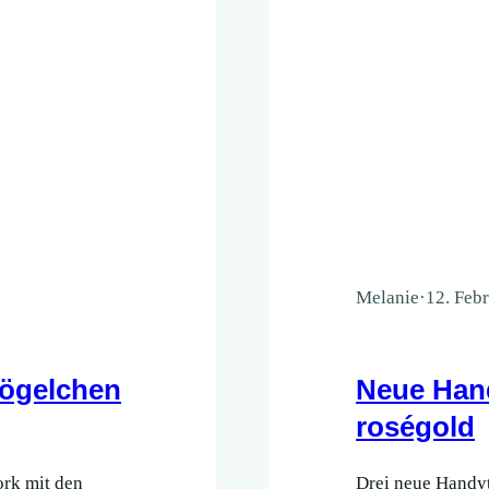
Melanie
·
12. Feb
Vögelchen
Neue Hand
roségold
ork mit den
Drei neue Handyt