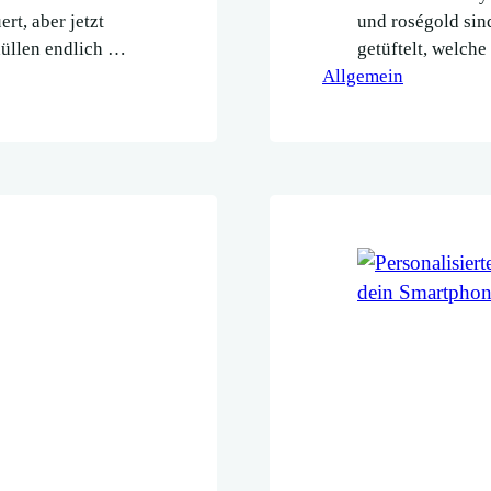
rt, aber jetzt
und roségold sind
üllen endlich im
getüftelt, welche 
Allgemein
die perfekte Fol
goldene Ornament
haben einen sch