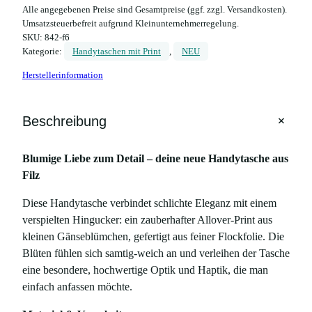
NEU
Handyhülle aus Filz mit
Gänseblümchen-Print – für
Fairphone 6
19,90
€
kostenlose Lieferung
Lieferzeit:
2 bis 4 Tage
Handgefertigte Handytasche aus weichem Filz mit