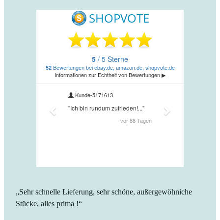
Kundenstimmen
„Sehr
„Superschn
schnelle
Lieferung,
Lieferung,
wundersch
sehr
Hülle
schöne,
für
außergewöhniche
Fairphone.
Stücke,
Bestelle
alles
sie
prima
schon
!“
das
zweite
Mal
(erste
Hülle
habe