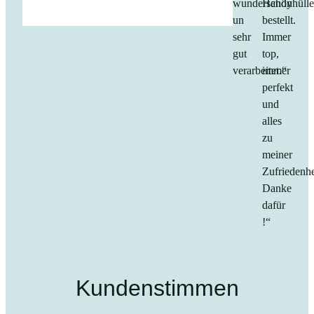
Fairphone 6 –
Fairphone 6
Blumenmuster
21,90
€
21,90
€
Handwerkskunst aus Deutschland
Kostenlose & schnelle Lieferung
persönlicher Service