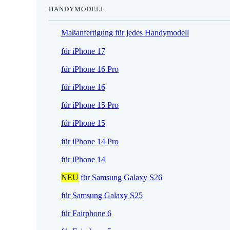
HANDYMODELL
r
h
e
e
Maßanfertigung für jedes Handymodell
i
r
s
P
für iPhone 17
i
r
für iPhone 16 Pro
s
e
t
i
für iPhone 16
:
s
für iPhone 15 Pro
1
w
7
a
für iPhone 15
,
r
für iPhone 14 Pro
5
:
2
2
für iPhone 14
1
NEU
für Samsung Galaxy S26
€
,
.
9
für Samsung Galaxy S25
0
für Fairphone 6