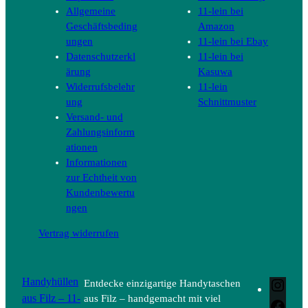
„Sehr schnelle Lieferung, sehr schöne, außergewöhniche
Stücke, alles prima !“
„Superschnelle Lieferung, wunderschöne Hülle für
Fairphone. Bestelle sie schon das zweite Mal (erste Hülle
habe ich leider verloren :-(.“
„Die Handyhüllen sind wunderschön un sehr gut
verarbeitet.“
„habe bereits mehrfach Handyhüllen bestellt. Immer top,
immer perfekt und alles zu meiner Zufriedenheit. Danke