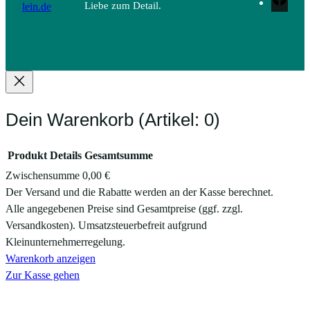
dafür !“
Handymodelle
Kategorien
Maßanfertigung für alle
NEU
Handymodelle
Handytaschen mit
für iPhone 17
Gummiband
für iPhone 16 Pro
Handytaschen aus Filz
für iPhone 16
und Kork
für iPhone 15 Pro
Kork & Kaffee
für iPhone 15
Handytaschen mit Print
für iPhone 14 Pro
Angebot der Woche
für iPhone 14
Sale
für Samsung Galaxy
S26