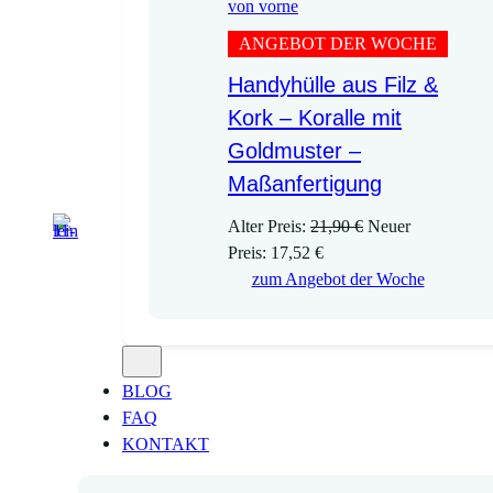
ANGEBOT DER WOCHE
Handyhülle aus Filz &
Kork – Koralle mit
Goldmuster –
Maßanfertigung
U
Alter Preis:
21,90
€
Neuer
A
r
Preis:
17,52
€
k
s
zum Angebot der Woche
t
p
u
r
e
ü
l
n
BLOG
l
g
FAQ
e
l
KONTAKT
r
i
P
c