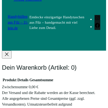
Handyhüllen
Entdecke einzigartige Handytaschen
Inst
aus Filz – 11-
aus Filz – handgemacht mit viel
Face
lein.de
Liebe zum Detail.
Dein Warenkorb
(Artikel: 0)
Produkt
Details
Gesamtsumme
Zwischensumme
0,00 €
Produkte
Der Versand und die Rabatte werden an der Kasse berechnet.
Alle angegebenen Preise sind Gesamtpreise (ggf. zzgl.
im
Versandkosten). Umsatzsteuerbefreit aufgrund
Warenkorb