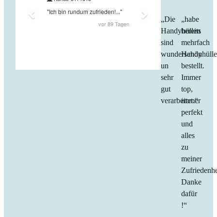
„Die
„habe
Handyhüllen
bereits
sind
mehrfach
wunderschön
Handyhüll
un
bestellt.
sehr
Immer
gut
top,
verarbeitet.“
immer
perfekt
und
alles
zu
meiner
Zufriedenhe
Danke
dafür
!“