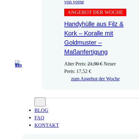
ANGEBOT DER WOCHE
Handyhülle aus Filz &
Kork – Koralle mit
Goldmuster –
Maßanfertigung
U
Alter Preis:
21,90
€
Neuer
A
r
Preis:
17,52
€
k
s
zum Angebot der Woche
t
p
u
r
e
ü
l
n
BLOG
l
g
FAQ
e
l
KONTAKT
r
i
P
c