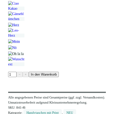
H
−
+
In den Warenkorb
a
n
d
Alle angegebenen Preise sind Gesamtpreise (ggf. zzgl. Versandkosten).
y
Umsatzsteuerbefreit aufgrund Kleinunternehmerregelung.
h
SKU:
841-f6
ü
Kategorie:
Handytaschen mit Print
, 
NEU