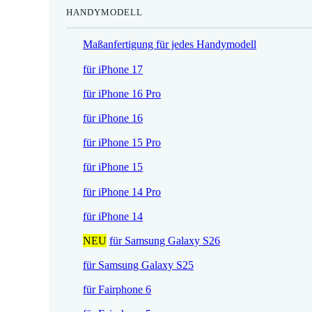
HANDYMODELL
r
h
e
e
Maßanfertigung für jedes Handymodell
i
r
s
P
für iPhone 17
i
r
für iPhone 16 Pro
s
e
t
i
für iPhone 16
:
s
für iPhone 15 Pro
1
w
7
a
für iPhone 15
,
r
für iPhone 14 Pro
5
:
2
2
für iPhone 14
1
NEU
für Samsung Galaxy S26
€
,
.
9
für Samsung Galaxy S25
0
für Fairphone 6