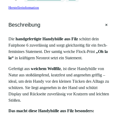
l
Herstellerinformation
l
e
a
+
Beschreibung
u
s
Die
handgefertigte Handyhülle aus Filz
schützt dein
F
Fairphone 6 zuverlässig und sorgt gleichzeitig für ein frech-
i
feminines Statement. Der samtig weiche Flock-Print
„Oh la
l
la“
in kräftigem Neonrot setzt ein Statement.
z
m
Gefertigt aus
weichem Wollfilz
, ist diese Handyhülle von
i
Natur aus stoßdämpfend, kratzfest und angenehm griffig –
t
ideal, um dein Handy vor den kleinen Tücken des Alltags zu
P
schützen. Sie liegt angenehm in der Hand und schützt
r
Display und Rückseite zuverlässig vor Kratzern und leichten
i
Stößen.
n
t
Das macht diese Handyhülle aus Filz besonders:
„