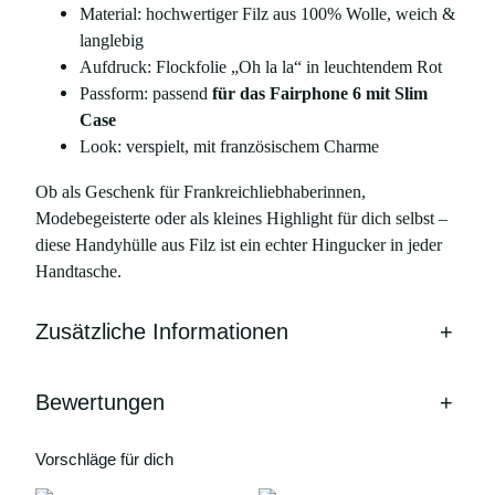
Material: hochwertiger Filz aus 100% Wolle, weich &
O
langlebig
h
Aufdruck: Flockfolie „Oh la la“ in leuchtendem Rot
l
Passform: passend
für das Fairphone 6 mit Slim
a
Case
l
Look: verspielt, mit französischem Charme
a
"
Ob als Geschenk für Frankreichliebhaberinnen,
–
Modebegeisterte oder als kleines Highlight für dich selbst –
n
diese Handyhülle aus Filz ist ein echter Hingucker in jeder
e
Handtasche.
o
n
Zusätzliche Informationen
+
r
o
t
Bewertungen
+
–
f
Vorschläge für dich
ü