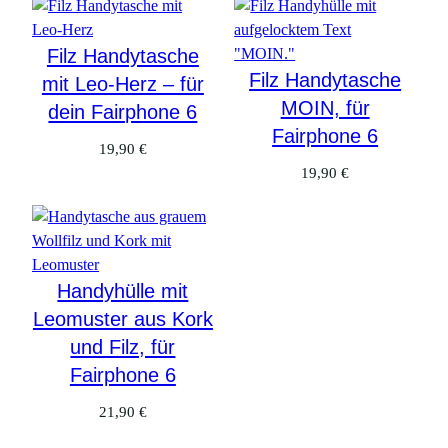
r
F
a
Filz Handytasche
i
Filz Handytasche
mit Leo-Herz – für
r
MOIN, für
dein Fairphone 6
p
Fairphone 6
h
19,90
€
o
19,90
€
n
e
6
M
Handyhülle mit
e
n
Leomuster aus Kork
g
und Filz, für
e
Fairphone 6
21,90
€