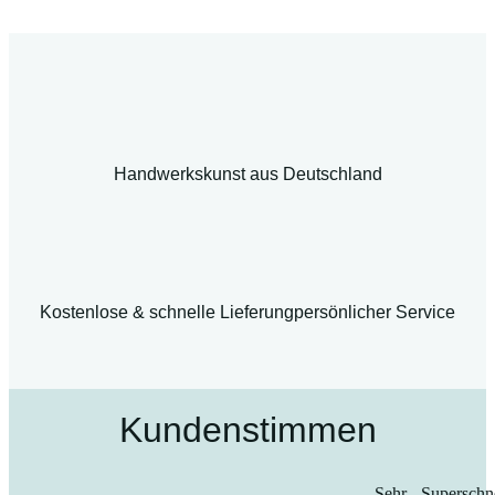
Handwerkskunst aus Deutschland
Kostenlose & schnelle Lieferung
persönlicher Service
Kundenstimmen
„Sehr
„Superschn