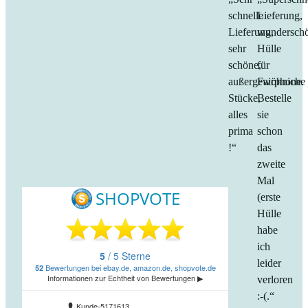
schnelle
Lieferung,
Lieferung,
wundersch
sehr
Hülle
schöne,
für
außergewöhniche
Fairphone.
Stücke,
Bestelle
alles
sie
prima
schon
!“
das
zweite
Mal
(erste
Hülle
habe
ich
leider
verloren
:-(.“