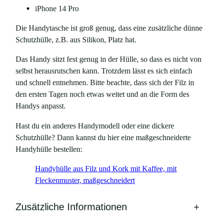
P
iPhone 14 Pro
h
o
Die Handytasche ist groß genug, dass eine zusätzliche dünne
n
Schutzhülle, z.B. aus Silikon, Platz hat.
e
Das Handy sitzt fest genug in der Hülle, so dass es nicht von
1
selbst herausrutschen kann. Trotzdem lässt es sich einfach
4
und schnell entnehmen. Bitte beachte, dass sich der Filz in
&
den ersten Tagen noch etwas weitet und an die Form des
1
Handys anpasst.
4
P
Hast du ein anderes Handymodell oder eine dickere
r
Schutzhülle? Dann kannst du hier eine maßgeschneiderte
o
Handyhülle bestellen:
M
e
Handyhülle aus Filz und Kork mit Kaffee, mit
n
Fleckenmuster, maßgeschneidert
g
e
Zusätzliche Informationen
+