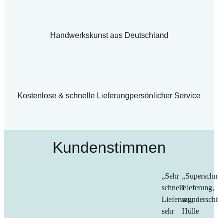
Handwerkskunst aus Deutschland
Kostenlose & schnelle Lieferung
persönlicher Service
Kundenstimmen
„Sehr
„Superschn
schnelle
Lieferung,
Lieferung,
wundersch
sehr
Hülle