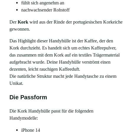
fühlt sich angenehm an
F
nachwachsender Rohstoff
l
e
Der
Kork
wird aus der Rinde der portugiesischen Korkeiche
c
gewonnen.
k
Das Highlight dieser Handyhülle ist der Kaffee, der den
e
Kork durchzieht. Es handelt sich um echtes Kaffeepulver,
n
das zusammen mit dem Kork auf ein textiles Trägermaterial
m
aufgebracht wurde. Deine Handyhülle verströmt einen
u
dezenten, leicht rauchigen Kaffeeduft.
s
Die natürliche Struktur macht jede Handytasche zu einem
t
Unikat.
e
r
Die Passform
,
f
Die Kork Handyhülle passt für die folgenden
ü
Handymodelle:
r
i
iPhone 14