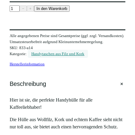
H
−
+
In den Warenkorb
a
n
d
Alle angegebenen Preise sind Gesamtpreise (ggf. zzgl. Versandkosten).
y
Umsatzsteuerbefreit aufgrund Kleinunternehmerregelung.
h
SKU:
833-a14
ü
Kategorie:
Handytaschen aus Filz und Kork
l
Herstellerinformation
l
e
a
+
Beschreibung
u
s
Hier ist sie, die perfekte Handyhülle für alle
F
Kaffeeliebhaber!
i
l
Die Hülle aus Wollfilz, Kork und echtem Kaffee sieht nicht
z
nur toll aus, sie bietet auch einen hervorragenden Schutz.
u