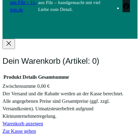
aus Filz – 11-
aus Filz – handgemacht mit viel
Face
lein.de
Liebe zum Detail.
Dein Warenkorb
(Artikel: 0)
Produkt
Details
Gesamtsumme
Zwischensumme
0,00 €
Produkte
Der Versand und die Rabatte werden an der Kasse berechnet.
Alle angegebenen Preise sind Gesamtpreise (ggf. zzgl.
im
Versandkosten). Umsatzsteuerbefreit aufgrund
Warenkorb
Kleinunternehmerregelung.
Warenkorb anzeigen
Zur Kasse gehen