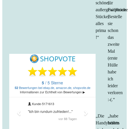
schöne,
für
außergewöhniche
Fairphone.
Stücke,
Bestelle
alles
sie
prima
schon
!“
das
zweite
Mal
(erste
Hülle
habe
ich
leider
verloren
:-(.“
„Die
„habe
Handyhüllen
bereits