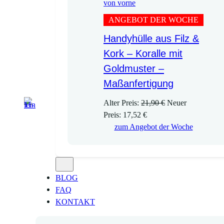
ANGEBOT DER WOCHE
Handyhülle aus Filz &
Kork – Koralle mit
Goldmuster –
Maßanfertigung
U
Alter Preis:
21,90
€
Neuer
A
r
Preis:
17,52
€
k
s
zum Angebot der Woche
t
p
u
r
e
ü
l
n
BLOG
l
g
FAQ
e
l
KONTAKT
r
i
P
c