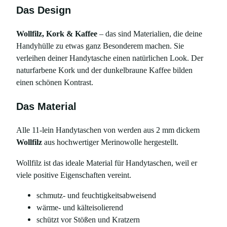
n
Das Design
d
K
Wollfilz, Kork & Kaffee
– das sind Materialien, die deine
o
Handyhülle zu etwas ganz Besonderem machen. Sie
r
verleihen deiner Handytasche einen natürlichen Look. Der
k
naturfarbene Kork und der dunkelbraune Kaffee bilden
m
einen schönen Kontrast.
i
t
Das Material
K
a
Alle 11-lein Handytaschen von werden aus 2 mm dickem
f
Wollfilz
aus hochwertiger Merinowolle hergestellt.
f
Wollfilz ist das ideale Material für Handytaschen, weil er
e
viele positive Eigenschaften vereint.
e
,
schmutz- und feuchtigkeitsabweisend
m
wärme- und kälteisolierend
i
schützt vor Stößen und Kratzern
t