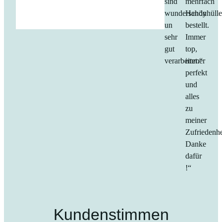
sind
mehrfach
wunderschön
Handyhüll
un
bestellt.
sehr
Immer
gut
top,
verarbeitet.“
immer
perfekt
und
alles
zu
meiner
Zufriedenhe
Danke
dafür
!“
Kundenstimmen