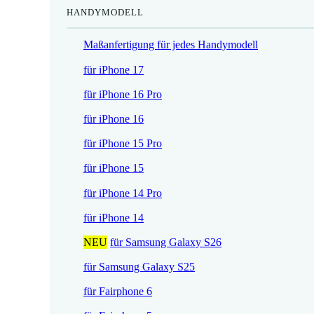
HANDYMODELL
r
h
e
e
Maßanfertigung für jedes Handymodell
i
r
s
P
für iPhone 17
i
r
für iPhone 16 Pro
s
e
t
i
für iPhone 16
:
s
für iPhone 15 Pro
1
w
7
a
für iPhone 15
,
r
für iPhone 14 Pro
5
:
2
2
für iPhone 14
1
NEU
für Samsung Galaxy S26
€
,
.
9
für Samsung Galaxy S25
0
für Fairphone 6