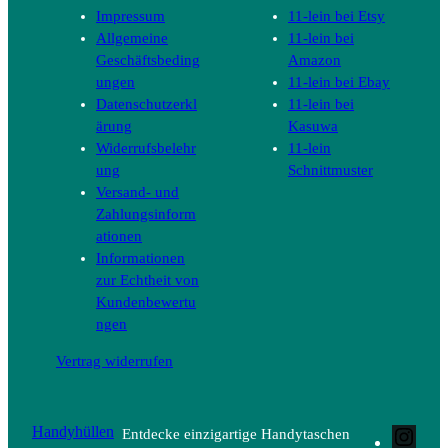
Impressum
11-lein bei Etsy
Allgemeine
11-lein bei
Geschäftsbeding
Amazon
ungen
11-lein bei Ebay
Datenschutzerkl
11-lein bei
ärung
Kasuwa
Widerrufsbelehr
11-lein
ung
Schnittmuster
Versand- und
Zahlungsinform
ationen
Informationen
zur Echtheit von
Kundenbewertu
ngen
Vertrag widerrufen
Handyhüllen
Entdecke einzigartige Handytaschen
Inst