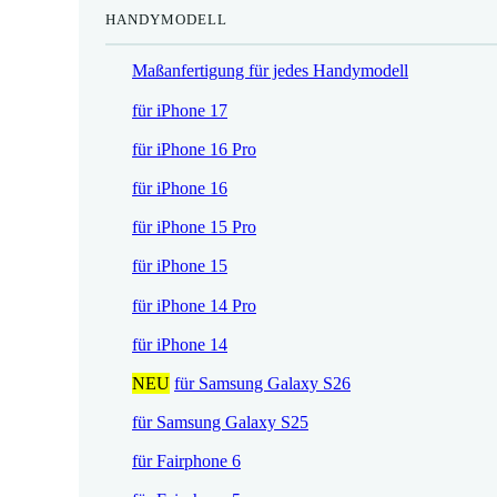
HANDYMODELL
r
h
e
e
Maßanfertigung für jedes Handymodell
i
r
s
P
für iPhone 17
i
r
für iPhone 16 Pro
s
e
t
i
für iPhone 16
:
s
für iPhone 15 Pro
1
w
7
a
für iPhone 15
,
r
für iPhone 14 Pro
5
:
2
2
für iPhone 14
1
NEU
für Samsung Galaxy S26
€
,
.
9
für Samsung Galaxy S25
0
für Fairphone 6