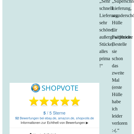
„Sehr
„Superschn
schnelle
Lieferung,
Lieferung,
wundersch
sehr
Hülle
schöne,
für
außergewöhniche
Fairphone.
Stücke,
Bestelle
alles
sie
prima
schon
!“
das
zweite
Mal
(erste
Hülle
habe
ich
leider
verloren
:-(.“