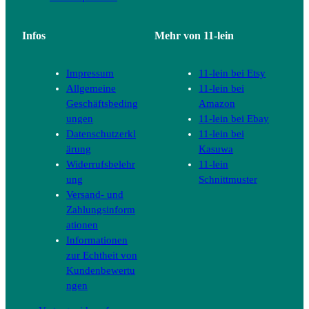
Infos
Mehr von 11-lein
Impressum
11-lein bei Etsy
Allgemeine
11-lein bei
Geschäftsbeding
Amazon
ungen
11-lein bei Ebay
Datenschutzerkl
11-lein bei
ärung
Kasuwa
Widerrufsbelehr
11-lein
ung
Schnittmuster
Versand- und
Zahlungsinform
ationen
Informationen
zur Echtheit von
Kundenbewertu
ngen