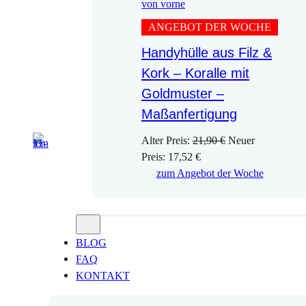
ANGEBOT DER WOCHE
Handyhülle aus Filz &
Kork – Koralle mit
Goldmuster –
Maßanfertigung
U
Alter Preis:
21,90
€
Neuer
A
r
Preis:
17,52
€
k
s
zum Angebot der Woche
t
p
u
r
e
ü
l
n
BLOG
l
g
FAQ
e
l
KONTAKT
r
i
P
c