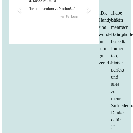
„Die
„habe
Handyhüllen
bereits
sind
mehrfach
wunderschön
Handyhüll
un
bestellt.
sehr
Immer
gut
top,
verarbeitet.“
immer
perfekt
und
alles
zu
meiner
Zufriedenhe
Danke
dafür
!“