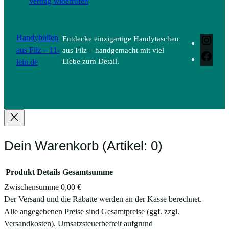
Vertrag widerrufen
Handyhüllen
Entdecke einzigartige Handytaschen
Inst
aus Filz – 11-
aus Filz – handgemacht mit viel
Face
lein.de
Liebe zum Detail.
Dein Warenkorb
(Artikel: 0)
Produkt
Details
Gesamtsumme
Zwischensumme
0,00 €
Produkte
Der Versand und die Rabatte werden an der Kasse berechnet.
Alle angegebenen Preise sind Gesamtpreise (ggf. zzgl.
im
Versandkosten). Umsatzsteuerbefreit aufgrund