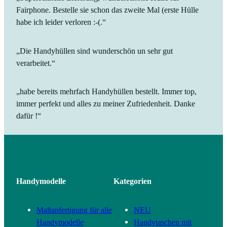
Fairphone. Bestelle sie schon das zweite Mal (erste Hülle
habe ich leider verloren :-(.“
„Die Handyhüllen sind wunderschön un sehr gut
verarbeitet.“
„habe bereits mehrfach Handyhüllen bestellt. Immer top,
immer perfekt und alles zu meiner Zufriedenheit. Danke
dafür !“
Handymodelle
Kategorien
Maßanfertigung für alle
NEU
Handymodelle
Handytaschen mit