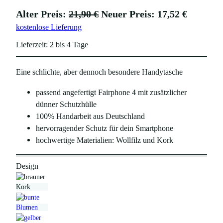
U
A
Alter Preis:
21,90
€
Neuer Preis:
17,52
€
kostenlose Lieferung
r
k
s
t
Lieferzeit:
2 bis 4 Tage
p
u
Eine schlichte, aber dennoch besondere Handytasche
r
e
ü
l
passend angefertigt Fairphone 4 mit zusätzlicher
n
l
dünner Schutzhülle
100% Handarbeit aus Deutschland
g
e
hervorragender Schutz für dein Smartphone
l
r
hochwertige Materialien: Wollfilz und Kork
i
P
c
r
Design
h
e
e
i
r
s
P
i