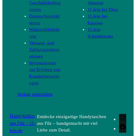
Geschäftsbeding
Amazon
ungen
11-lein bei Ebay
Datenschutzerkl
11-lein bei
ärung
Kasuwa
Widerrufsbelehr
11-lein
ung
Schnittmuster
Versand- und
Zahlungsinform
ationen
Informationen
zur Echtheit von
Kundenbewertu
ngen
Vertrag widerrufen
Handyhüllen
Entdecke einzigartige Handytaschen
Inst
aus Filz – 11-
aus Filz – handgemacht mit viel
Face
lein.de
Liebe zum Detail.