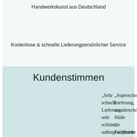
Handwerkskunst aus Deutschland
Kostenlose & schnelle Lieferung
persönlicher Service
Kundenstimmen
„Sehr
„Superschn
schnelle
Lieferung,
Lieferung,
wundersch
sehr
Hülle
schöne,
für
außergewöhniche
Fairphone.