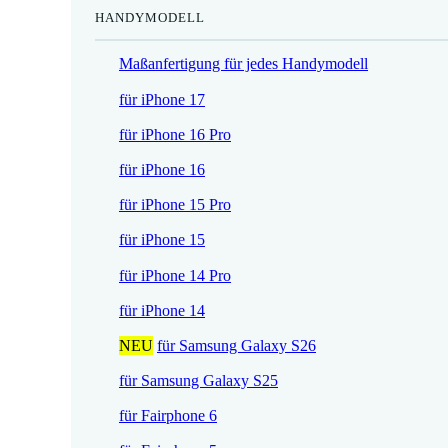
HANDYMODELL
r
h
e
e
Maßanfertigung für jedes Handymodell
i
r
s
P
für iPhone 17
i
r
für iPhone 16 Pro
s
e
t
i
für iPhone 16
:
s
für iPhone 15 Pro
1
w
7
a
für iPhone 15
,
r
für iPhone 14 Pro
5
:
2
2
für iPhone 14
1
NEU
für Samsung Galaxy S26
€
,
.
9
für Samsung Galaxy S25
0
für Fairphone 6