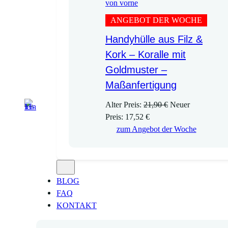
ANGEBOT DER WOCHE
Handyhülle aus Filz &
Kork – Koralle mit
Goldmuster –
Maßanfertigung
U
Alter Preis:
21,90
€
Neuer
A
r
Preis:
17,52
€
k
s
zum Angebot der Woche
t
p
u
r
e
ü
l
n
BLOG
l
g
FAQ
e
l
KONTAKT
r
i
P
c