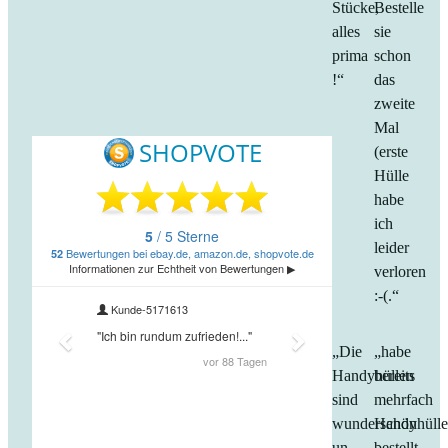
Stücke,
Bestelle
alles
sie
prima
schon
!“
das
zweite
Mal
(erste
Hülle
habe
ich
leider
verloren
:-(.“
„Die
„habe
Handyhüllen
bereits
sind
mehrfach
wunderschön
Handyhüll
un
bestellt.