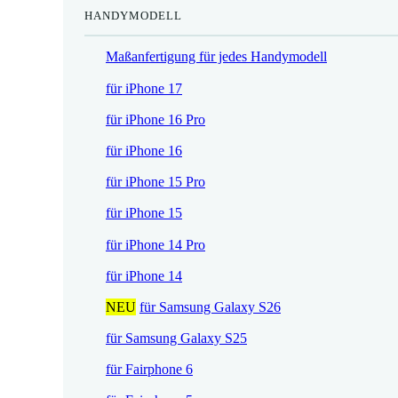
HANDYMODELL
r
h
e
e
Maßanfertigung für jedes Handymodell
i
r
s
P
für iPhone 17
i
r
für iPhone 16 Pro
s
e
t
i
für iPhone 16
:
s
für iPhone 15 Pro
1
w
7
a
für iPhone 15
,
r
für iPhone 14 Pro
5
:
2
2
für iPhone 14
1
NEU
für Samsung Galaxy S26
€
,
.
9
für Samsung Galaxy S25
0
für Fairphone 6