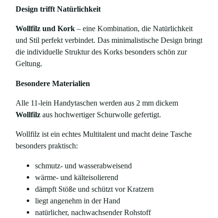
i
Design trifft Natürlichkeit
t
t
Wollfilz und Kork
– eine Kombination, die Natürlichkeit
-
und Stil perfekt verbindet. Das minimalistische Design bringt
M
die individuelle Struktur des Korks besonders schön zur
u
Geltung.
s
t
Besondere Materialien
e
Alle 11-lein Handytaschen werden aus 2 mm dickem
r
Wollfilz
aus hochwertiger Schurwolle gefertigt.
,
a
Wollfilz ist ein echtes Multitalent und macht deine Tasche
u
besonders praktisch:
s
F
schmutz- und wasserabweisend
i
wärme- und kälteisolierend
l
dämpft Stöße und schützt vor Kratzern
z
liegt angenehm in der Hand
u
natürlicher, nachwachsender Rohstoff