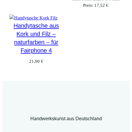
Aktueller
Preis
Preis:
17,52
€
Preis
war:
ist:
21,90 €
17,52 €.
Handytasche aus
Kork und Filz –
naturfarben – für
Fairphone 4
21,90
€
Handwerkskunst aus Deutschland