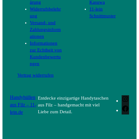
ärung
Kasuwa
Widerrufsbelehr
11-lein
ung
Schnittmuster
Versand- und
Zahlungsinform
ationen
Informationen
zur Echtheit von
Kundenbewertu
ngen
Vertrag widerrufen
Handyhüllen
Entdecke einzigartige Handytaschen
Inst
aus Filz – 11-
aus Filz – handgemacht mit viel
Face
lein.de
Liebe zum Detail.