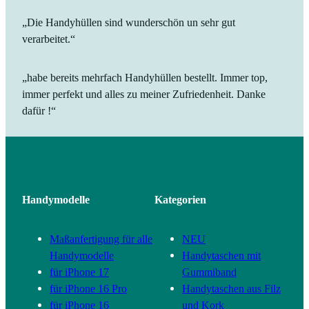
„Die Handyhüllen sind wunderschön un sehr gut
verarbeitet.“
„habe bereits mehrfach Handyhüllen bestellt. Immer top,
immer perfekt und alles zu meiner Zufriedenheit. Danke
dafür !“
Handymodelle
Kategorien
Maßanfertigung für alle
NEU
Handymodelle
Handytaschen mit
für iPhone 17
Gummiband
für iPhone 16 Pro
Handytaschen aus Filz
für iPhone 16
und Kork