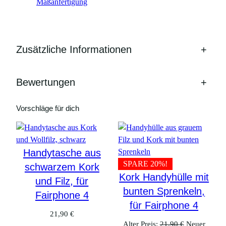
Maßanfertigung
Zusätzliche Informationen
+
Bewertungen
+
Vorschläge für dich
Handytasche aus
SPARE 20%!
schwarzem Kork
Kork Handyhülle mit
und Filz, für
bunten Sprenkeln,
Fairphone 4
für Fairphone 4
21,90
€
Ursprünglic
Alter Preis:
21,90
€
Neuer