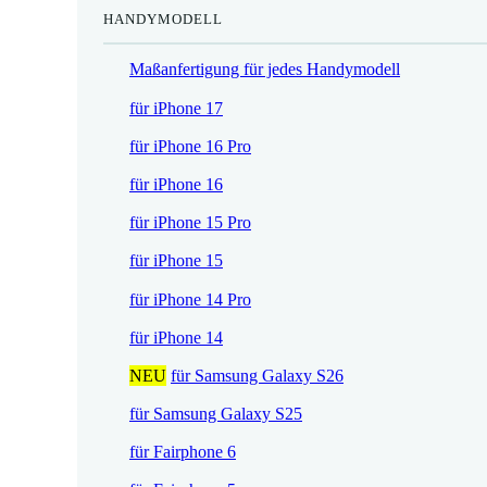
HANDYMODELL
r
h
e
e
Maßanfertigung für jedes Handymodell
i
r
s
P
für iPhone 17
i
r
für iPhone 16 Pro
s
e
t
i
für iPhone 16
:
s
für iPhone 15 Pro
1
w
7
a
für iPhone 15
,
r
für iPhone 14 Pro
5
:
2
2
für iPhone 14
1
NEU
für Samsung Galaxy S26
€
,
.
9
für Samsung Galaxy S25
0
für Fairphone 6