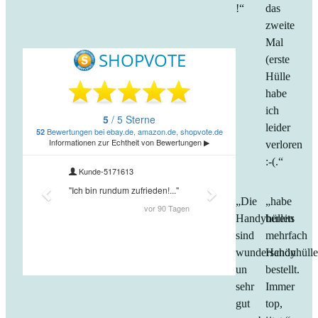
!“
das
zweite
Mal
(erste
Hülle
habe
ich
leider
verloren
:-(.“
„Die
„habe
Handyhüllen
bereits
sind
mehrfach
wunderschön
Handyhüll
un
bestellt.
sehr
Immer
gut
top,