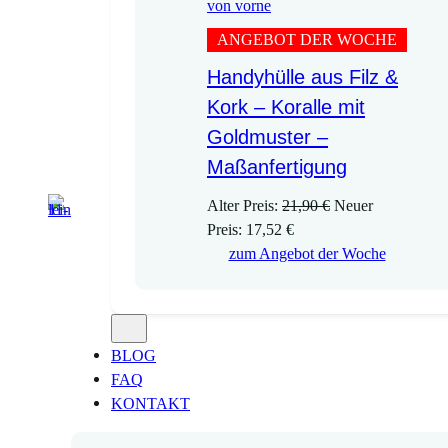
ANGEBOT DER WOCHE
Handyhülle aus Filz &
Kork – Koralle mit
Goldmuster –
Maßanfertigung
U
Alter Preis:
21,90
€
Neuer
A
r
Preis:
17,52
€
k
s
zum Angebot der Woche
t
p
u
r
e
ü
l
n
BLOG
l
g
FAQ
e
l
KONTAKT
r
i
P
c