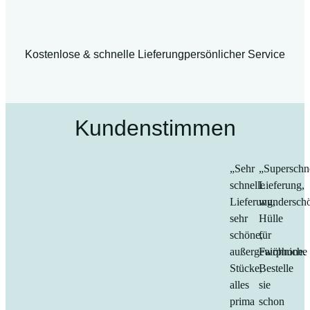
Kostenlose & schnelle Lieferung
persönlicher Service
Kundenstimmen
„Sehr
„Superschn
schnelle
Lieferung,
Lieferung,
wundersch
sehr
Hülle
schöne,
für
außergewöhniche
Fairphone.
Stücke,
Bestelle
alles
sie
prima
schon