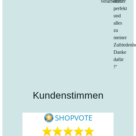
verarbeitet.“
immer
perfekt
und
alles
zu
meiner
Zufriedenhe
Danke
dafür
!“
Kundenstimmen