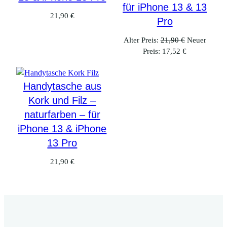
für iPhone 13 & 13
21,90
€
Pro
Ursprünglic
Alter Preis:
21,90
€
Neuer
Aktueller
Preis
Preis:
17,52
€
Preis
war:
ist:
21,90 €
17,52 €.
Handytasche aus
Kork und Filz –
naturfarben – für
iPhone 13 & iPhone
13 Pro
21,90
€