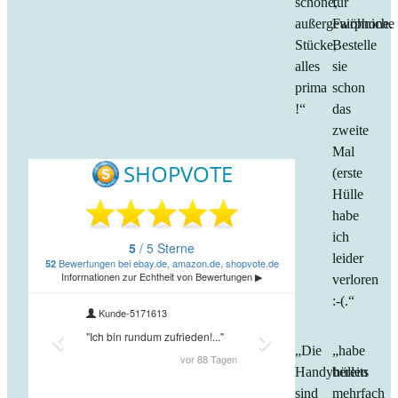
schöne,
für
außergewöhniche
Fairphone.
Stücke,
Bestelle
alles
sie
prima
schon
!“
das
zweite
Mal
(erste
Hülle
habe
ich
leider
verloren
:-(.“
„Die
„habe
Handyhüllen
bereits
sind
mehrfach