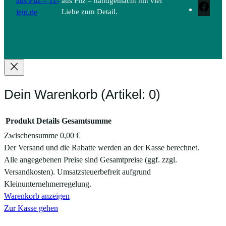
aus Filz – 11-
aus Filz – handgemacht mit viel
Face
lein.de
Liebe zum Detail.
Dein Warenkorb
(Artikel: 0)
Produkt
Details
Gesamtsumme
Zwischensumme
0,00 €
Produkte
Der Versand und die Rabatte werden an der Kasse berechnet.
Alle angegebenen Preise sind Gesamtpreise (ggf. zzgl.
im
Versandkosten). Umsatzsteuerbefreit aufgrund
Warenkorb
Kleinunternehmerregelung.
Warenkorb anzeigen
Zur Kasse gehen