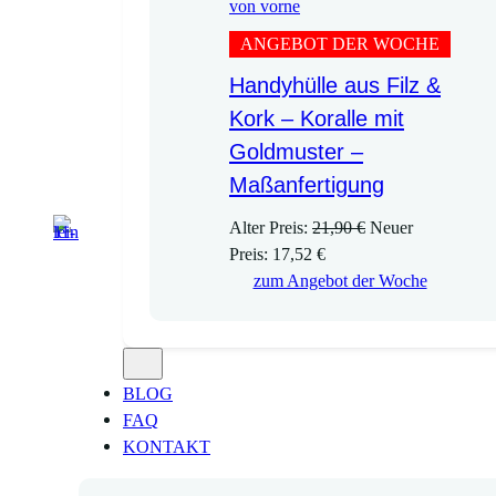
ANGEBOT DER WOCHE
Handyhülle aus Filz &
Kork – Koralle mit
Goldmuster –
Maßanfertigung
U
Alter Preis:
21,90
€
Neuer
A
r
Preis:
17,52
€
k
s
zum Angebot der Woche
t
p
u
r
e
ü
l
n
BLOG
l
g
FAQ
e
l
KONTAKT
r
i
P
c