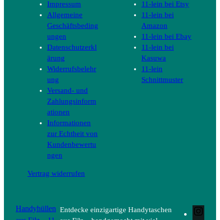
Impressum
11-lein bei Etsy
Allgemeine
11-lein bei
Geschäftsbeding
Amazon
ungen
11-lein bei Ebay
Datenschutzerkl
11-lein bei
ärung
Kasuwa
Widerrufsbelehr
11-lein
ung
Schnittmuster
Versand- und
Zahlungsinform
ationen
Informationen
zur Echtheit von
Kundenbewertu
ngen
Vertrag widerrufen
Handyhüllen
Entdecke einzigartige Handytaschen
Inst