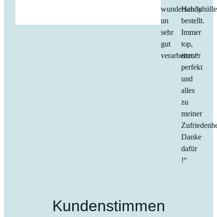
wunderschön
Handyhüll
un
bestellt.
sehr
Immer
gut
top,
verarbeitet.“
immer
perfekt
und
alles
zu
meiner
Zufriedenhe
Danke
dafür
!“
Kundenstimmen