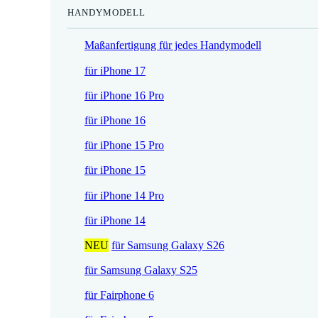
HANDYMODELL
r
h
e
e
Maßanfertigung für jedes Handymodell
i
r
s
P
für iPhone 17
i
r
für iPhone 16 Pro
s
e
t
i
für iPhone 16
:
s
für iPhone 15 Pro
1
w
7
a
für iPhone 15
,
r
für iPhone 14 Pro
5
:
2
2
für iPhone 14
1
NEU
für Samsung Galaxy S26
€
,
.
9
für Samsung Galaxy S25
0
für Fairphone 6