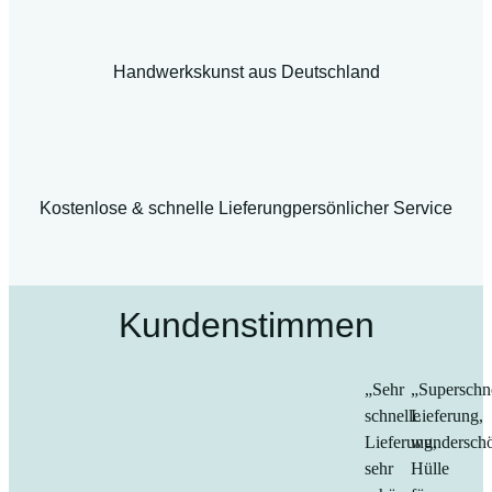
Handwerkskunst aus Deutschland
Kostenlose & schnelle Lieferung
persönlicher Service
Kundenstimmen
„Sehr
„Superschn
schnelle
Lieferung,
Lieferung,
wundersch
sehr
Hülle