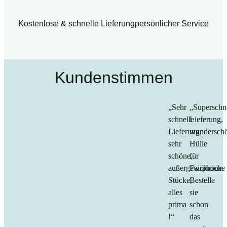
Kostenlose & schnelle Lieferung
persönlicher Service
Kundenstimmen
„Sehr
„Superschn
schnelle
Lieferung,
Lieferung,
wundersch
sehr
Hülle
schöne,
für
außergewöhniche
Fairphone.
Stücke,
Bestelle
alles
sie
prima
schon
!“
das