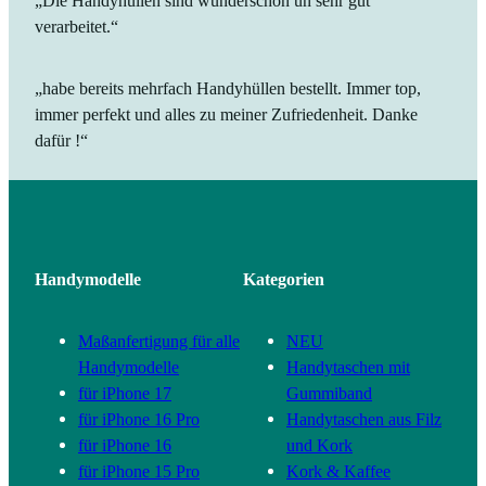
„Die Handyhüllen sind wunderschön un sehr gut
verarbeitet.“
„habe bereits mehrfach Handyhüllen bestellt. Immer top,
immer perfekt und alles zu meiner Zufriedenheit. Danke
dafür !“
Handymodelle
Kategorien
Maßanfertigung für alle
NEU
Handymodelle
Handytaschen mit
für iPhone 17
Gummiband
für iPhone 16 Pro
Handytaschen aus Filz
für iPhone 16
und Kork
für iPhone 15 Pro
Kork & Kaffee