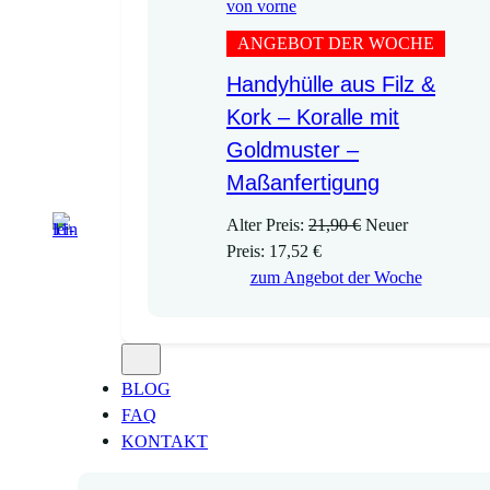
ANGEBOT DER WOCHE
Handyhülle aus Filz &
Kork – Koralle mit
Goldmuster –
Maßanfertigung
U
Alter Preis:
21,90
€
Neuer
A
r
Preis:
17,52
€
k
s
zum Angebot der Woche
t
p
u
r
e
ü
l
n
BLOG
l
g
FAQ
e
l
KONTAKT
r
i
P
c