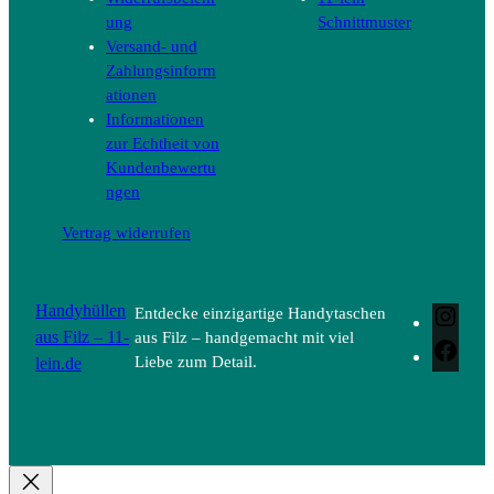
ung
Schnittmuster
Versand- und
Zahlungsinform
ationen
Informationen
zur Echtheit von
Kundenbewertu
ngen
Vertrag widerrufen
Handyhüllen
Entdecke einzigartige Handytaschen
Inst
aus Filz – 11-
aus Filz – handgemacht mit viel
Face
lein.de
Liebe zum Detail.