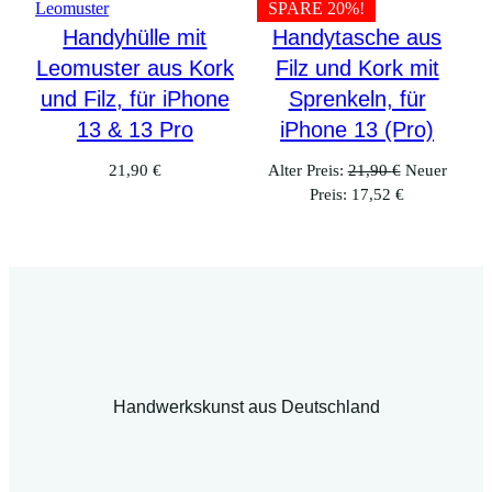
SPARE 20%!
Handyhülle mit
Handytasche aus
Leomuster aus Kork
Filz und Kork mit
und Filz, für iPhone
Sprenkeln, für
13 & 13 Pro
iPhone 13 (Pro)
Ursprünglic
21,90
€
Alter Preis:
21,90
€
Neuer
Aktueller
Preis
Preis:
17,52
€
Preis
war:
ist:
21,90 €
17,52 €.
Handwerkskunst aus Deutschland