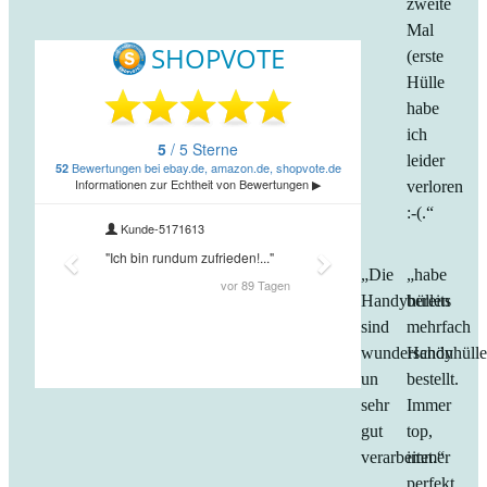
zweite
Mal
(erste
Hülle
habe
ich
leider
verloren
:-(.“
„Die
„habe
Handyhüllen
bereits
sind
mehrfach
wunderschön
Handyhüll
un
bestellt.
sehr
Immer
gut
top,
verarbeitet.“
immer
perfekt