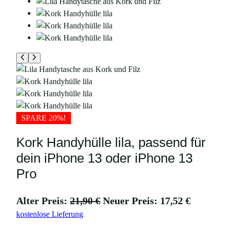
SPARE 20%!
Kork Handyhülle lila, passend für
dein iPhone 13 oder iPhone 13
Pro
U
A
Alter Preis:
21,90
€
Neuer Preis:
17,52
€
kostenlose Lieferung
r
k