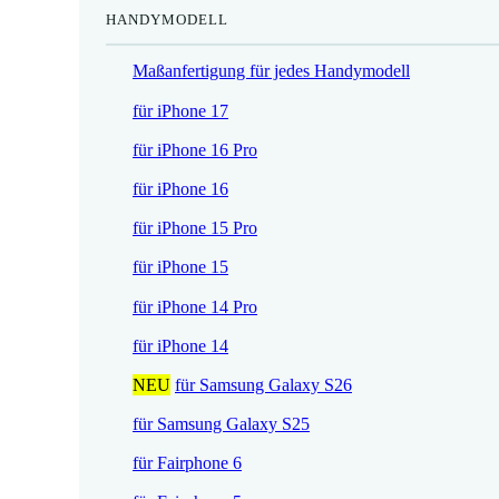
HANDYMODELL
r
h
e
e
Maßanfertigung für jedes Handymodell
i
r
s
P
für iPhone 17
i
r
für iPhone 16 Pro
s
e
t
i
für iPhone 16
:
s
für iPhone 15 Pro
1
w
7
a
für iPhone 15
,
r
für iPhone 14 Pro
5
:
2
2
für iPhone 14
1
NEU
für Samsung Galaxy S26
€
,
.
9
für Samsung Galaxy S25
0
für Fairphone 6