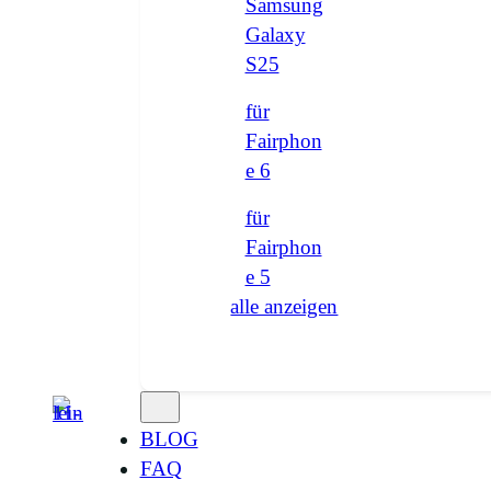
Samsung
Galaxy
S25
für
Fairphon
e 6
für
Fairphon
e 5
alle anzeigen
BLOG
FAQ