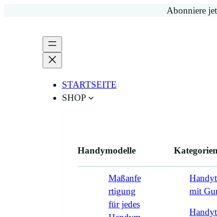
Zum
Abonniere jet
Inhalt
springen
STARTSEITE
SHOP
Handymodelle
Kategorie
Maßanfe
Handyt
rtigung
mit G
für jedes
Handyt