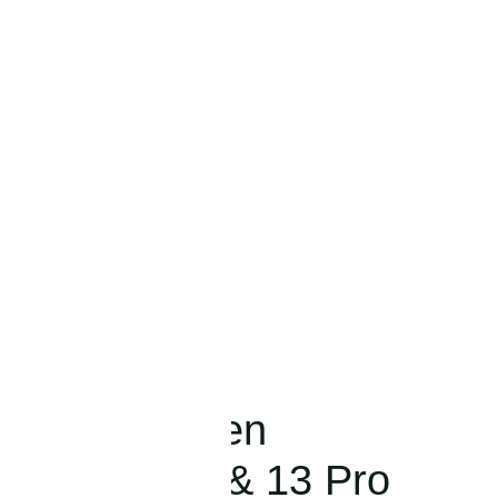
lle mit bunten
ür iPhone 13 & 13 Pro