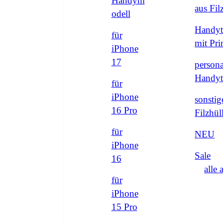
Handym
aus Fi
odell
Handyt
für
mit Pri
iPhone
17
persona
Handyt
für
iPhone
sonstig
16 Pro
Filzhül
für
NEU
iPhone
Sale
16
alle 
für
iPhone
15 Pro