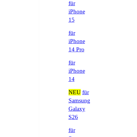
für
iPhone
15
für
iPhone
14 Pro
für
iPhone
14
NEU
für
Samsung
Galaxy
S26
für