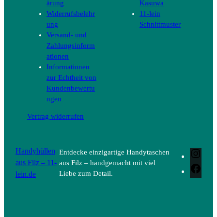
ärung
Kasuwa
Widerrufsbelehr
11-lein
ung
Schnittmuster
Versand- und
Zahlungsinform
ationen
Informationen
zur Echtheit von
Kundenbewertu
ngen
Vertrag widerrufen
Handyhüllen
Entdecke einzigartige Handytaschen
Inst
aus Filz – 11-
aus Filz – handgemacht mit viel
Face
lein.de
Liebe zum Detail.