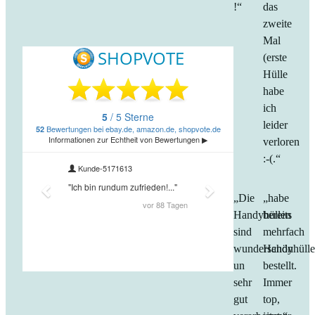
!“
das
zweite
Mal
(erste
Hülle
habe
ich
leider
verloren
:-(.“
„Die
„habe
Handyhüllen
bereits
sind
mehrfach
wunderschön
Handyhüll
un
bestellt.
sehr
Immer
gut
top,