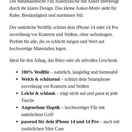
Die minimalistische Filz Handytasche mit Anker überzeugt
e
durch ihr klares Design. Das kleine Anker-Motiv steht für
m
Ruhe, Beständigkeit und maritimen Stil.
i
t
Der natürliche Wollfilz schützt dein iPhone 14 oder 14 Pro
A
zuverlässig vor Kratzern und Stößen, ohne aufzutragen.
n
Perfekt für alle, die es schlicht mögen und Wert auf
k
hochwertige Materialien legen.
e
r
Ideal für den Alltag, das Büro oder als stilvolles Geschenk.
-
100% Wollfilz
– natürlich, langlebig und formstabil
P
Weich & schützend
– schützt dein Smartphone
r
zuverlässig vor Kratzern und Stößen
i
Leicht & schlank
– trägt nicht auf und passt in jede
n
Tasche
t
Angenehme Haptik
– hochwertiger Filz mit
,
natürlichem Griff
f
passend für dein iPhone 14 und 14 Pro
– auch mit
ü
zusätzlichen Slim Case
r