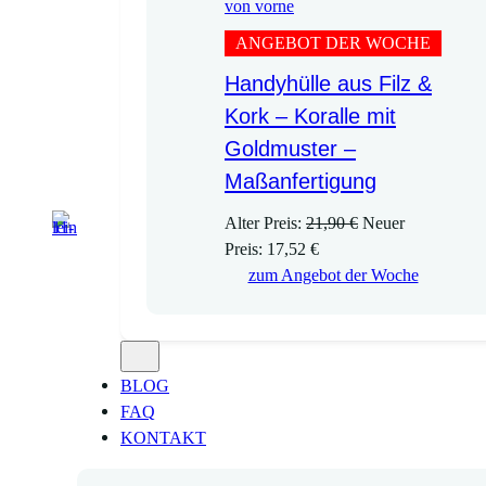
ANGEBOT DER WOCHE
Handyhülle aus Filz &
Kork – Koralle mit
Goldmuster –
Maßanfertigung
U
Alter Preis:
21,90
€
Neuer
A
r
Preis:
17,52
€
k
s
zum Angebot der Woche
t
p
u
r
e
ü
l
n
BLOG
l
g
FAQ
e
l
KONTAKT
r
i
P
c