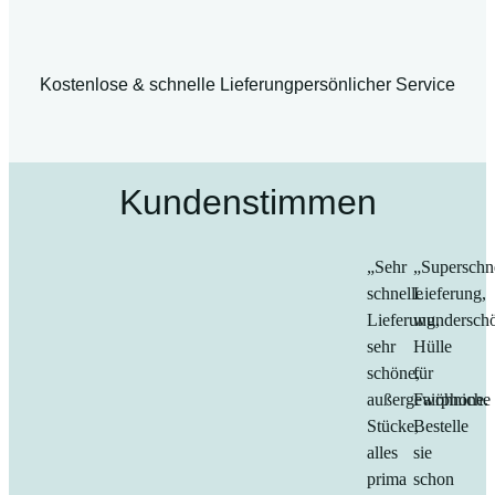
Kostenlose & schnelle Lieferung
persönlicher Service
Kundenstimmen
„Sehr
„Superschn
schnelle
Lieferung,
Lieferung,
wundersch
sehr
Hülle
schöne,
für
außergewöhniche
Fairphone.
Stücke,
Bestelle
alles
sie
prima
schon