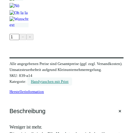
F
−
+
i
l
z
Alle angegebenen Preise sind Gesamtpreise (ggf. zzgl. Versandkosten).
H
Umsatzsteuerbefreit aufgrund Kleinunternehmerregelung.
a
SKU:
839-a14
n
Kategorie:
Handytaschen mit Print
d
Herstellerinformation
y
t
a
+
Beschreibung
s
c
Weniger ist mehr.
h