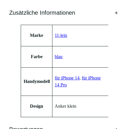
i
Zusätzliche Informationen
+
P
h
o
Attribute
Wert
n
Marke
11-lein
e
1
4
Farbe
blau
u
n
d
für iPhone 14
,
für iPhone
Handymodell
1
14 Pro
4
P
r
Design
Anker klein
o
M
e