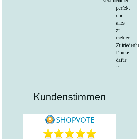
verarbeitet.“
immer
perfekt
und
alles
zu
meiner
Zufriedenhe
Danke
dafür
!“
Kundenstimmen