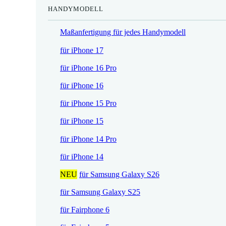
HANDYMODELL
r
h
e
e
Maßanfertigung für jedes Handymodell
i
r
s
P
für iPhone 17
i
r
für iPhone 16 Pro
s
e
t
i
für iPhone 16
:
s
für iPhone 15 Pro
1
w
7
a
für iPhone 15
,
r
für iPhone 14 Pro
5
:
2
2
für iPhone 14
1
NEU
für Samsung Galaxy S26
€
,
.
9
für Samsung Galaxy S25
0
für Fairphone 6