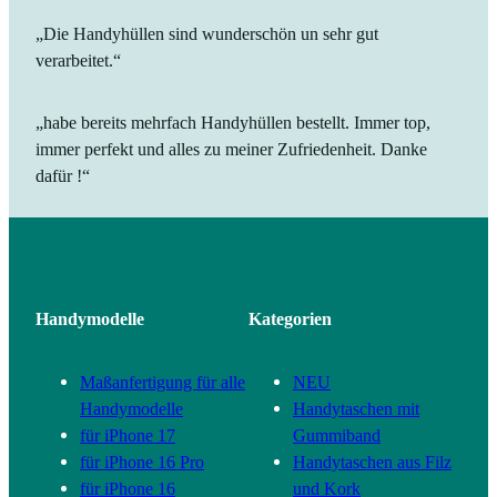
„Die Handyhüllen sind wunderschön un sehr gut
verarbeitet.“
„habe bereits mehrfach Handyhüllen bestellt. Immer top,
immer perfekt und alles zu meiner Zufriedenheit. Danke
dafür !“
Handymodelle
Kategorien
Maßanfertigung für alle
NEU
Handymodelle
Handytaschen mit
für iPhone 17
Gummiband
für iPhone 16 Pro
Handytaschen aus Filz
für iPhone 16
und Kork